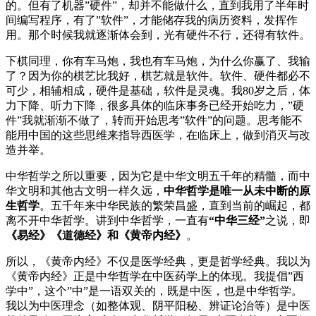
的。但有了机器”硬件”，却并不能做什么，直到我用了半年时
间编写程序，有了”软件”，才能储存我的病历资料，发挥作
用。那个时候我就逐渐体会到，光有硬件不行，还得有软件。
下棋同理，你有车马炮，我也有车马炮，为什么你赢了、我输
了？因为你的棋艺比我好，棋艺就是软件。软件、硬件都必不
可少，相辅相成，硬件是基础，软件是灵魂。我80岁之后，体
力下降、听力下降，很多具体的临床事务已经开始吃力，”硬
件”我就渐渐不做了，转而开始思考”软件”的问题。思考能不
能用中国的这些思维来指导西医学，在临床上，做到消灭与改
造并举。
中华哲学之所以重要，因为它是中华文明五千年的精髓，而中
华文明和其他古文明一样久远，
中华哲学是唯一从未中断的原
生哲学
。五千年来中华民族的繁荣昌盛，直到当前的崛起，都
离不开中华哲学。讲到中华哲学，一直有
“中华三经”
之说，即
《易经》《道德经》和《黄帝内经》
。
所以，《黄帝内经》不仅是医学经典，更是哲学经典。我以为
《黄帝内经》正是中华哲学在中医药学上的体现。我提倡”西
学中”，这个”中”是一语双关的，既是中医，也是中华哲学。
我以为中医理念（如整体观、阴平阳秘、辨证论治等）是中医