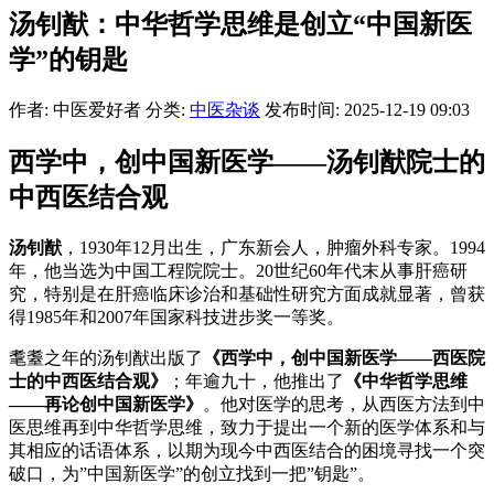
汤钊猷：中华哲学思维是创立“中国新医
学”的钥匙
作者: 中医爱好者
分类:
中医杂谈
发布时间: 2025-12-19 09:03
西学中，创中国新医学——汤钊猷院士的
中西医结合观
汤钊猷
，1930年12月出生，广东新会人，肿瘤外科专家。1994
年，他当选为中国工程院院士。20世纪60年代末从事肝癌研
究，特别是在肝癌临床诊治和基础性研究方面成就显著，曾获
得1985年和2007年国家科技进步奖一等奖。
耄耋之年的汤钊猷出版了
《西学中，创中国新医学——西医院
士的中西医结合观》
；年逾九十，他推出了
《中华哲学思维
——再论创中国新医学》
。他对医学的思考，从西医方法到中
医思维再到中华哲学思维，致力于提出一个新的医学体系和与
其相应的话语体系，以期为现今中西医结合的困境寻找一个突
破口，为”中国新医学”的创立找到一把”钥匙”。