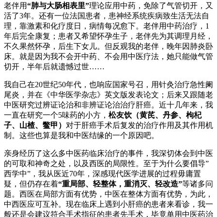
老伴用
“肺与大肠相表里”
理论应用中药，免除了气管切开，又
活了3年。还有一位法国患者，患神经系统疾病致生活无法自
理，靠激素和化疗度日，病情每况愈下。老伴用中药治疗，1
年后完全康复；患者又希望怀孕生子，老伴先为其调理月经，
不久果然怀孕，后生下女儿。但反观我的老伴，晚年因肺炎卧
床。就是因为我不会开中药、不会用中医疗法，她只能做气管
切开，半年后就遗憾过世……
我自己在20世纪50年代，也响应国家号召，用针灸治疗急性阑
尾炎，并在《中华医学杂志》英文版发表论文；后来又跟随老
中医研究过辨证论治和非辨证论治治疗肝癌。近十几年来，我
一直在研究一个5味药的小方，
松友饮（黄芪、丹参、枸杞
子、山楂、鳖甲）
对于肝癌手术后复发的治疗作用及其作用机
制。这些也算是我和中医结缘的一个原因吧。
亲身经历了这么多中医药临床治疗的事件，我深切体会到中医
的可取和神奇之处，以及西医的局限性。至于为什么要倡导”
西学中”，我从医近70年，深感现代医学进展的过程毋庸置
疑，但仍存在着
“重局部、轻整体，重消灭、轻改造”
等诸多问
题。西医在局部方面有优势，中医在整体方面有优势，为此，
中西医应可互补。现在临床上遇到小肝癌的患者来看诊，我一
般还是会建议符合手术指征的患者先手术，毕竟单用中医药治