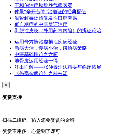
王和伯治疗秋燥胜气病医案
仲景“辛开苦降”治痞证的经典配伍
滋肾解毒汤治复发性口腔溃疡
低血糖症的中医辨证治疗
剥脱性皮炎（外用药毒内陷）的辨证论治
运用膏方辨治虚损性疾病经验
急病大治，慢病小治，谈治病策略
中医基础理论之六腑
地骨皮运用经验一得
汗出而解——张仲景汗法精要与临床拓展
《伤寒杂病论》之桂枝汤
×
赞赏支持
扫描二维码，输入您要赞赏的金额
赞赏不用多，心意到了即可