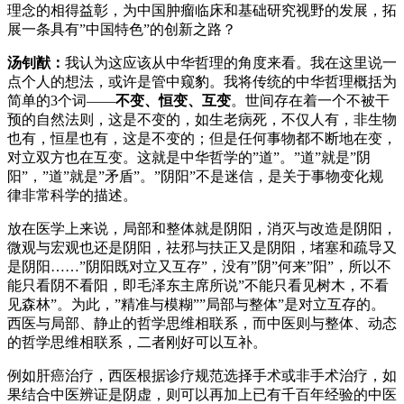
理念的相得益彰，为中国肿瘤临床和基础研究视野的发展，拓
展一条具有”中国特色”的创新之路？
汤钊猷：
我认为这应该从中华哲理的角度来看。我在这里说一
点个人的想法，或许是管中窥豹。我将传统的中华哲理概括为
简单的3个词——
不变、恒变、互变
。世间存在着一个不被干
预的自然法则，这是不变的，如生老病死，不仅人有，非生物
也有，恒星也有，这是不变的；但是任何事物都不断地在变，
对立双方也在互变。这就是中华哲学的”道”。”道”就是”阴
阳”，”道”就是”矛盾”。”阴阳”不是迷信，是关于事物变化规
律非常科学的描述。
放在医学上来说，局部和整体就是阴阳，消灭与改造是阴阳，
微观与宏观也还是阴阳，祛邪与扶正又是阴阳，堵塞和疏导又
是阴阳……”阴阳既对立又互存”，没有”阴”何来”阳”，所以不
能只看阴不看阳，即毛泽东主席所说”不能只看见树木，不看
见森林”。为此，”精准与模糊””局部与整体”是对立互存的。
西医与局部、静止的哲学思维相联系，而中医则与整体、动态
的哲学思维相联系，二者刚好可以互补。
例如肝癌治疗，西医根据诊疗规范选择手术或非手术治疗，如
果结合中医辨证是阴虚，则可以再加上已有千百年经验的中医