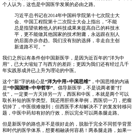
个人认为，这也是中国医学发展的必由之路。
习近平总书记在2014年中国科学院第十七次院士大
会、中国工程院第十二次院士大会上指出，”不能
总是指望依赖他人的科技成果来提高自己的科技水
平，更不能做其他国家的技术附庸，永远跟在别人
的后面亦步亦趋。我们没有别的选择，非走自主创
新道路不可。”
我们之所以有条件创中国新医学，是因为近百年的”洋为中
用”，已大大缩短了与西方的差距；更因为我们还有经过几千
年实践形成并已上升为理论的中医。
这个”新”字的核心是
“洋为中用+中国思维”
，中国思维的内涵
是
“中国国情+中华哲学”
。倡导新医学，不是说两者要”打
仗”，一定要一方灭掉另一方，西医和中医，本就是两个可以
取长补短的医学类型。我还用肝癌来举例，西医切一刀，把瘤
切掉了，中医很难做到；但西医手术却解决不了的复发转移问
题，中医中药却有好的疗效，所以完全可以两条腿走路。
但是新医学的路也并不是很好走的，脱胎于完全不同哲学背景
和时代的医学体系，想要相融谈何容易！两条腿走路，如果一