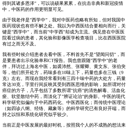
得到其诸多恩泽”，可以说硕果累累，在抗击非典和新冠疫情
中，中医药的作用更明显可见。
由于我老伴是”西学中”，我对中医药也略有所知，但对我国中
医药现状也有些不解之处。我以为中西医结合要相向而行，关
键是”西学中”，而当前”中学西”却成为主流。偶见曾在中医医
院看过病的患者，其化验和影像医学检查项目，比在西医医院
有过之而无不及。
我有些时候介绍患者去看中医，不料首先不是”望闻问切”，而
是要患者出示化验单和CT报告。我也曾跟随”西学中”的老
伴，拜访过上海名中医，如裘沛然、张耀卿、黄文东、张伯臾
等，他们所开处方，药味多在10味上下，药量也多在三钱（9
克）左右。而现在我经常看到有三四十味中药的大处方，药量
常达30克，字里行间反映其受到西医思维的影响，如所谓对付
癌症的方子，几乎包括了多数所谓”抗癌”的清热解毒、活血化
瘀、软坚散结中药，而淡化了”辨证论治”的身影。中医的现代
科学研究似偏向于中药西药化、中医西医化；而传统中医理论
（如四诊八纲、经络、藏象等）的科学研究已有良好开端，而
持之以恒和系统化研究似乎较少。
当前正是中医发展的最好时机，按照我个人的不成熟的想法来