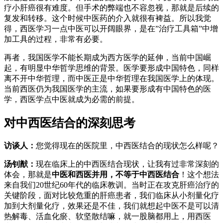
疗小肝癌很有难度。但手术的弊端也不容忽视，那就是后续的
复发和转移。这个时候中医药的介入就很有裨益。所以我觉
得，西医学习一点中医可以开阔眼界，是在”治疗工具箱”中增
加工具的过程，非常有必要。
再者，我国医学不能长期成为西方医学的延伸，当前中国崛
起，有明显中华哲学思维的背景。医学要形成中国特色，同样
离不开中华哲理，而中医正是中华哲理在我国医学上的体现。
当前西医仍为我国医学的主流，如果要形成有中国特色的医
学，西医学点中医就成为必需的前提。
对中西医结合的深刻思考
访谈人：
您觉得现在的医院里，中西医结合的现状怎么样呢？
汤钊猷：
现在临床上的中西医结合现状，让我有过非常深刻的
体会，那就是
中医和西医并用，不等于中西医结合
！这个想法
来自我们20世纪60年代的临床教训。当时正在攻克肝癌治疗的
关键阶段，面对比较危重的肝癌患者，我们临床从小剂量化疗
加到大剂量化疗，效果还是不佳，我们就想起中医不是可以清
热解毒、活血化瘀、软坚散结嘛，就一股脑都用上，用西医