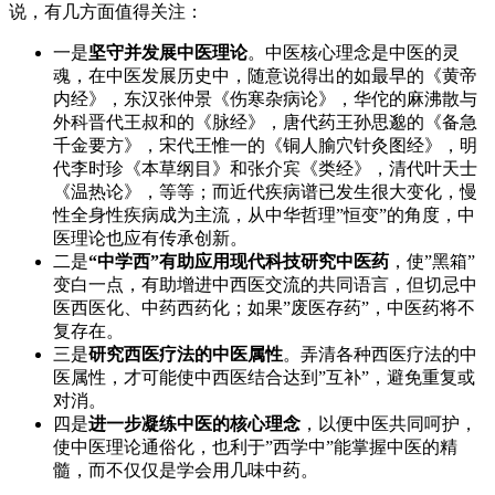
说，有几方面值得关注：
一是
坚守并发展中医理论
。中医核心理念是中医的灵
魂，在中医发展历史中，随意说得出的如最早的《黄帝
内经》，东汉张仲景《伤寒杂病论》，华佗的麻沸散与
外科晋代王叔和的《脉经》，唐代药王孙思邈的《备急
千金要方》，宋代王惟一的《铜人腧穴针灸图经》，明
代李时珍《本草纲目》和张介宾《类经》，清代叶天士
《温热论》，等等；而近代疾病谱已发生很大变化，慢
性全身性疾病成为主流，从中华哲理”恒变”的角度，中
医理论也应有传承创新。
二是
“中学西”有助应用现代科技研究中医药
，使”黑箱”
变白一点，有助增进中西医交流的共同语言，但切忌中
医西医化、中药西药化；如果”废医存药”，中医药将不
复存在。
三是
研究西医疗法的中医属性
。弄清各种西医疗法的中
医属性，才可能使中西医结合达到”互补”，避免重复或
对消。
四是
进一步凝练中医的核心理念
，以便中医共同呵护，
使中医理论通俗化，也利于”西学中”能掌握中医的精
髓，而不仅仅是学会用几味中药。