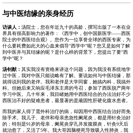
与中医结缘的亲身经历
访谈人：
汤院士，您在年近九十的高龄，撰写出版了一本在业
界具有很高影响力的著作：《西学中，创中国新医学——西医
院士的中西医结合观》。您作为一位享誉全球的西医专家，为
什么要耗费如此大的心血来倡导”西学中”呢？您又是如何了解
到中医并与其结缘的呢？是什么样的背景下，您提出了要”西
学中”呢？
汤钊猷：
其实我没有资格来讲这个问题，因为我没有系统地学
过中医，我对中医只能说略有了解。要说如何与中医结缘，那
就得说到我的老伴。我和老伴是大学同窗，她搞内科，我搞外
科。但她后来又响应毛泽东主席的号召，参加了西医脱产两年
学习中医。几十年来，我目睹她用中西医结合的办法治好不少
西医治不好的疑难患者，最显著的是顽固性肝硬化腹水患者。
而我的家人得了需外科治疗的病，却因用中西医结合治好而免
除手术。我儿子、老伴和母亲患急性阑尾炎，都是用针灸治好
的；特别是91岁的母亲，阑尾炎穿孔并发腹膜炎，针灸9天后
就治愈了，又活了5年。我大哥因脑梗死导致吸入性肺炎，我