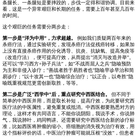
条腿长、一条腿短是要摔跤的，步伐一定得和谐协调。目前来
看，这是一个异常艰巨和长期的任务，需要上百年甚至几百年
的时间。
这个艰巨的任务需要分两步走：
第一步是”洋为中用”，力求超越。
例如我们质疑两百年来的
杀癌疗法，通过实验研究，发现杀癌疗法促残癌转移，如果加
上没有直接杀癌作用的分化诱导、抗炎、抗缺氧、提高免疫等
（改造疗法），便可提高疗效，从而提出”消灭与改造并举”。
还可以”学习西方+孙子兵法”，如”不战而屈人之兵”隐喻预防
为主和非侵入诊疗；”善战者胜于易胜者也”隐喻早诊早治和简
易诊疗；”以十攻其一也”隐喻综合治疗；”以正合，以奇胜”隐
喻既重视规范更需创新取胜，等等。
第二步是广泛”西学中”后，重点研究中西医结合。
但不同于
简单的中西医并用，而是取长补短，提高疗效，为此要研究西
医疗法的中医属性，避免重复或抵消。中西医都要熟悉对方的
理论，这样才有共同语言，不能你说阴阳，我说手术，你说肺
气，我说肺叶，鸡同鸭讲。还需要研究中西医结合新的诊疗标
准，比如西医将肿瘤的缩小、癌细胞的消失视为治疗有效，用
这个指标评价的话，中医治疗肿瘤可能就压根”没效”，但患者