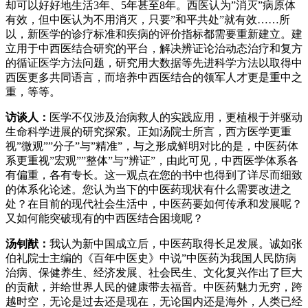
却可以好好地生活3年、5年甚至8年。西医认为”消灭”病原体
有效，但中医认为不用消灭，只要”和平共处”就有效……所
以，新医学的诊疗标准和疾病的评价指标都需要重新建立。建
立用于中西医结合研究的平台，解决辨证论治动态治疗和复方
的循证医学方法问题，研究用大数据等先进科学方法以取得中
西医更多共同语言，而培养中西医结合的领军人才更是重中之
重，等等。
访谈人：
医学不仅涉及治病救人的实践应用，更植根于并驱动
生命科学进展的研究探索。正如汤院士所言，西方医学更重
视”微观””分子”与”精准”，与之形成鲜明对比的是，中医药体
系更重视”宏观””整体”与”辨证”，由此可见，中西医学体系各
有偏重，各有专长。这一观点在您的书中也得到了详尽而细致
的体系化论述。您认为当下的中医药现状有什么需要改进之
处？在目前的现代社会生活中，中医药要如何传承和发展呢？
又如何能突破现有的中西医结合困境呢？
汤钊猷：
我认为新中国成立后，中医药取得长足发展。诚如张
伯礼院士主编的《百年中医史》中说”中医药为我国人民防病
治病、保健养生、经济发展、社会民生、文化复兴作出了巨大
的贡献，并给世界人民的健康带去福音。中医药魅力无穷，跨
越时空，无论是过去还是现在，无论国内还是海外，人类已经