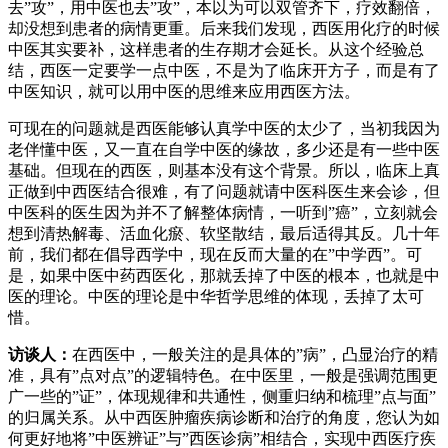
去”攻”，用中医也去”攻”，本以为可以双管齐下，疗效翻倍，
却没想到患者的病情更重。后来我们发现，西医用化疗的时候
中医其实要补，这样患者的生存期才会延长。从这个经验总
结，西医一定要学一点中医，不是为了临床开方子，而是有了
中医知识，就可以用中医的思维来应用西医方法。
可现在的问题就是西医能够认真学中医的太少了，当初我因为
老伴懂中医，又一直在自学中医的缘故，多少还是有一些中医
基础。但现在的西医，则基本没有这个背景。所以，临床上真
正做到中西医结合很难，有了问题就请中医科医生来会诊，但
中医科的医生因为并不了解整体病情，一听到”癌”，立刻就会
想到清热解毒、活血化瘀、软坚散结，最后适得其反。几十年
前，我们都在倡导西学中，现在反而大量的在”中学西”。可
是，如果中医中药西医化，那就丢掉了中医的根本，也就是中
医的理论。中医的理论是中华哲学思维的体现，丢掉了太可
惜。
访谈人：
在西医中，一般关注的是具体的”病”，凸显治疗的精
准，具有”点对点”的逻辑特色。在中医里，一般是强调范围更
广一些的”证”，体现规律和共通性，侧重归纳和梳理”点与面”
的归属关系。从中西医肿瘤疾病诊断和治疗的角度，您认为如
何更好地将”中医辨证”与”西医诊病”相结合，实现中西医疗疾