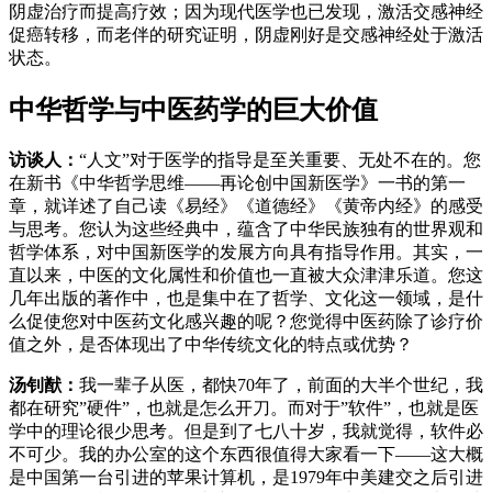
阴虚治疗而提高疗效；因为现代医学也已发现，激活交感神经
促癌转移，而老伴的研究证明，阴虚刚好是交感神经处于激活
状态。
中华哲学与中医药学的巨大价值
访谈人：
“人文”对于医学的指导是至关重要、无处不在的。您
在新书《中华哲学思维——再论创中国新医学》一书的第一
章，就详述了自己读《易经》《道德经》《黄帝内经》的感受
与思考。您认为这些经典中，蕴含了中华民族独有的世界观和
哲学体系，对中国新医学的发展方向具有指导作用。其实，一
直以来，中医的文化属性和价值也一直被大众津津乐道。您这
几年出版的著作中，也是集中在了哲学、文化这一领域，是什
么促使您对中医药文化感兴趣的呢？您觉得中医药除了诊疗价
值之外，是否体现出了中华传统文化的特点或优势？
汤钊猷：
我一辈子从医，都快70年了，前面的大半个世纪，我
都在研究”硬件”，也就是怎么开刀。而对于”软件”，也就是医
学中的理论很少思考。但是到了七八十岁，我就觉得，软件必
不可少。我的办公室的这个东西很值得大家看一下——这大概
是中国第一台引进的苹果计算机，是1979年中美建交之后引进