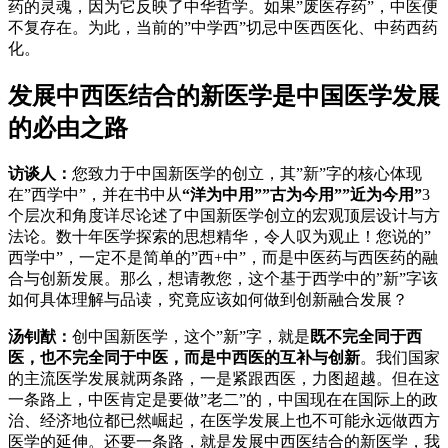
药的灵魂，因为它反映了中华哲学。如果”废医存药”，中医便
不复存在。为此，当前的”中学西”切忌中医西医化、中药西药
化。
发展中西医结合的新医学是中国医学发展
的必由之路
访谈人：
您致力于中国新医学的创立，其”新”字的核心体现
在”西学中”，并在书中从
“洋为中用””古为今用””近为今用”
3
个层次和角度详尽论述了中国新医学创立的宏观顶层设计与方
法论。数十年医学探索的思想精华，令人叹为观止！您说的”
西学中”，一定不是简单的”西+中”，而是中医药与西医药的融
合与创新发展。那么，想请教您，这个基于西学中的”新”字该
如何具体理解与品读，究竟应该如何做到创新融合发展？
汤钊猷：
创中国新医学，这个”新”字，就是
既不完全同于西
医，也不完全同于中医，而是中西医的互补与创新
。我们国家
的主流医学发展就两条路，一是紧跟西医，力图超越。但在这
一条路上，中医肯定是要做”老二”的，中国现在在国际上的政
治、经济地位都已然崛起，在医学发展上也不可能永远做西方
医学的延伸。还要一条路，就是发展中西医结合的新医学，我