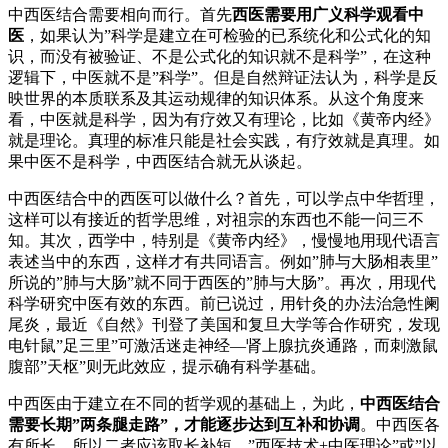
中西医结合需要相向而行。首先
西医需要用广义科学观看中
医
，如果认为”科学是建立在可检验的已系统化和公式化的知
识，而没有被验证、不是公式化的知识就不是科学”，在这种
逻辑下，中医就不是”科学”。但是自然辩证法认为，科学是反
映世界的本质联系及其运动规律的知识体系。从这个角度来
看，中医就是科学，因为有疗效又有理论，比如《黄帝内经》
就是理论。真理的标准只能是社会实践，有疗效就是真理。如
果中医不是科学，中西医结合就无从谈起。
中西医结合中的西医可以做什么？首先，可以学点中华哲理，
这样可以有接近的哲学思维，对祖宗的东西也不能一问三不
知。其次，西学中，特别是《黄帝内经》，慢慢地用现代语言
表述当中的东西，这样才有共同语言。例如”肺与大肠相表里”
所说的”肺与大肠”就不同于西医的”肺与大肠”。再次，用现代
科学研究中医有效的东西。前已说过，用针灸的办法治急性阑
尾炎，最近《自然》刊登了美国和复旦大学等合作研究，发现
电针鼠”足三里”可激活迷走神经—肾上腺抗炎通路，而刺激鼠
腹部”天枢”则无此效应，提示确有科学基础。
中西医由于建立在不同的哲学观的基础上，为此，
中西医结合
需要长期”两条腿走路”，才能逐步达到互补和协调
。中西医各
有所长，所以二者应该取长补短。”西医技术+中医理论”或”以