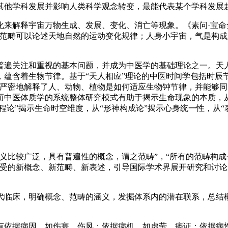
其他学科发展并影响人类科学观念转变，最能代表某个学科发展
来解释宇宙万物生成、发展、变化、消亡等现象。《素问·宝命全
的范畴可以论述天地自然的运动变化规律；人身小宇宙，气是构
普遍关注和重视的基本问题，并成为中医学的基础理论之一。天
蕴含着生物节律。基于“天人相应”理论的中医时间学包括时辰节
严密地解释了人、动物、植物是如何适应生物钟节律，并能够同时
中医体质学的系统整体研究模式有助于揭示生命现象的本质，从“
程论”揭示生命时空维度，从“形神构成论”揭示心身统一性，从
义比较广泛，具有普遍性的概念，谓之范畴”，“所有的范畴构成
接受的新概念、新范畴、新表述，引导国际学术界展开研究和讨
代临床，明确概念、范畴的涵义，发掘体系内的潜在联系，总结
有依据病因，如伤寒、伤风；依据病机，如虚劳、痿证；依据病