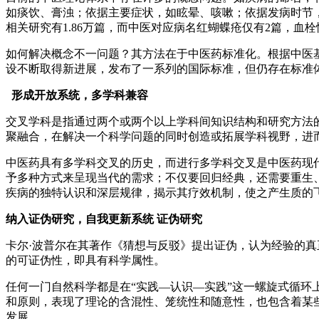
如痰饮、膏浊；依据主要症状，如眩晕、咳嗽；依据发病时节
相关研究有1.86万篇，而中医对应病名红蝴蝶疮仅有2篇，血
如何解决概念不一问题？其方法在于中医药标准化。根据中医
设不断取得新进展，发布了一系列的国际标准，但仍存在标准
形成开放系统，多学科兼容
交叉学科是指通过两个或两个以上学科间知识结构和研究方法
聚融合，在解决一个科学问题的同时创造或拓展学科视野，进
中医药具有多学科交叉的历史，而进行多学科交叉是中医药现代
予多种方式来呈现当代的需求；不仅要回归经典，还需要重生
疾病的独特认识和深层规律，揭示其疗效机制，使之产生质的
纳入证伪研究，自我更新系统
证伪研究
卡尔·波普尔在其著作《猜想与反驳》提出证伪，认为经验的
的可证伪性，即具有科学属性。
任何一门自然科学都是在“实践—认识—实践”这一螺旋式循
和原则，表现了理论的含混性、笼统性和随意性，也包含着某
发展。