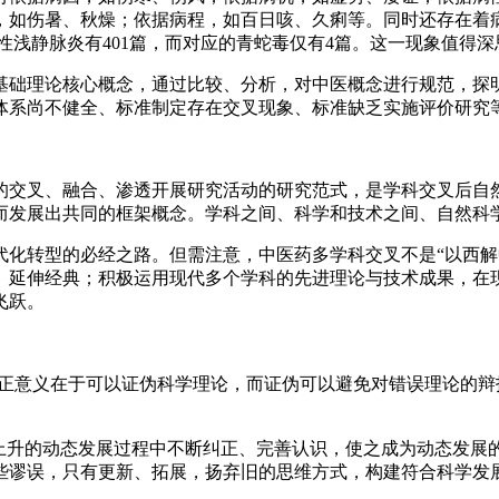
，如伤暑、秋燥；依据病程，如百日咳、久痢等。同时还存在着
栓性浅静脉炎有401篇，而对应的青蛇毒仅有4篇。这一现象值得深
基础理论核心概念，通过比较、分析，对中医概念进行规范，探
体系尚不健全、标准制定存在交叉现象、标准缺乏实施评价研究
的交叉、融合、渗透开展研究活动的研究范式，是学科交叉后自然
而发展出共同的框架概念。学科之间、科学和技术之间、自然科
化转型的必经之路。但需注意，中医药多学科交叉不是“以西解中
、延伸经典；积极运用现代多个学科的先进理论与技术成果，在
飞跃。
真正意义在于可以证伪科学理论，而证伪可以避免对错误理论的
环上升的动态发展过程中不断纠正、完善认识，使之成为动态发展
些谬误，只有更新、拓展，扬弃旧的思维方式，构建符合科学发