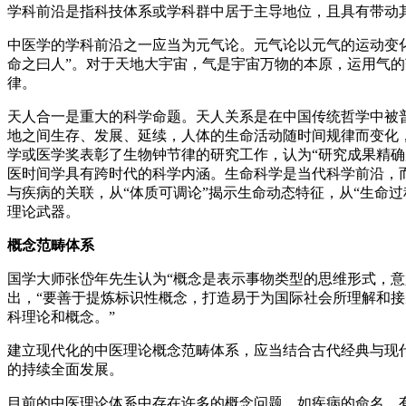
学科前沿是指科技体系或学科群中居于主导地位，且具有带动
中医学的学科前沿之一应当为元气论。元气论以元气的运动变化
命之曰人”。对于天地大宇宙，气是宇宙万物的本原，运用气
律。
天人合一是重大的科学命题。天人关系是在中国传统哲学中被
地之间生存、发展、延续，人体的生命活动随时间规律而变化，
学或医学奖表彰了生物钟节律的研究工作，认为“研究成果精确
医时间学具有跨时代的科学内涵。生命科学是当代科学前沿，而
与疾病的关联，从“体质可调论”揭示生命动态特征，从“生命过
理论武器。
概念范畴体系
国学大师张岱年先生认为“概念是表示事物类型的思维形式，意
出，“要善于提炼标识性概念，打造易于为国际社会所理解和
科理论和概念。”
建立现代化的中医理论概念范畴体系，应当结合古代经典与现
的持续全面发展。
目前的中医理论体系中存在许多的概念问题。如疾病的命名，