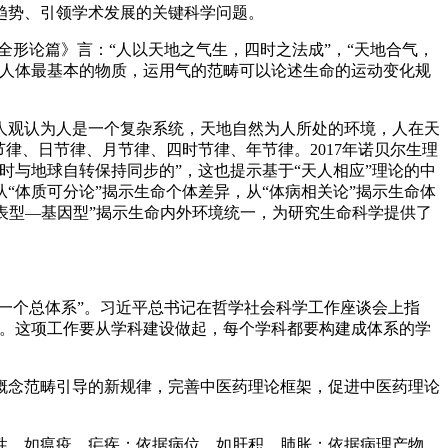
趋势、引领学术发展的关键科学问题。
形论篇》言：“人以天地之气生，四时之法成”，“天地合气，
成人体最基本的物质，运用气的范畴可以论述生命的运动变化规
人观认为人是一个复杂系统，天地自然为人所处的环境，人在天
律、日节律、月节律、四时节律、年节律。2017年诺贝尔生理
与地球自转保持同步的”，这也提示基于“天人相应”理论的中
体质可分论”揭示生命个体差异，从“体病相关论”揭示生命体
“表型—基因型”揭示生命内外环境统一，为研究生命科学提供了
一个总体系”。习近平总书记在哲学社会科学工作座谈会上指
论。这项工作要从学科建设做起，每个学科都要构建成体系的学
概念范畴引导的新规律，完善中医药理论框架，促进中医药理论
性，如瘟疫、疟疾；依据病位，如肝积、肺胀；依据病理产物，