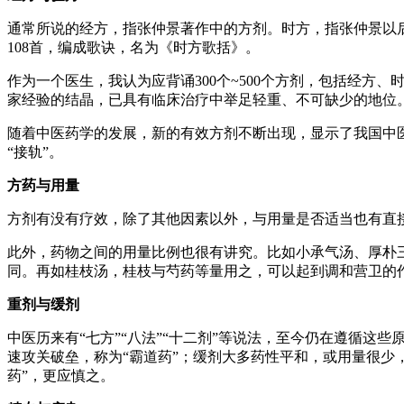
通常所说的经方，指张仲景著作中的方剂。时方，指张仲景以
108首，编成歌诀，名为《时方歌括》。
作为一个医生，我认为应背诵300个~500个方剂，包括经
家经验的结晶，已具有临床治疗中举足轻重、不可缺少的地位
随着中医药学的发展，新的有效方剂不断出现，显示了我国中
“接轨”。
方药与用量
方剂有没有疗效，除了其他因素以外，与用量是否适当也有直
此外，药物之间的用量比例也很有讲究。比如小承气汤、厚朴
同。再如桂枝汤，桂枝与芍药等量用之，可以起到调和营卫的
重剂与缓剂
中医历来有“七方”“八法”“十二剂”等说法，至今仍在遵循
速攻关破垒，称为“霸道药”；缓剂大多药性平和，或用量很少，
药”，更应慎之。