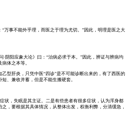
“万事不能外乎理，而医之于理为尤切。”因此，明理是医之大
·阴阳应象大论》曰：“治病必求于本。”因此，辨证与辨病均
及病体之本等。
乙型肝炎，只凭中医“四诊”是不可能诊断出来的，有了西医的
补短、兼收并蓄，但是不能生搬硬套。
等症状，失眠是其主证。二是有些患者有很多症状，认为浑身都
治之，要根据其具体情况，从整体出发，权衡利弊，分清缓急，