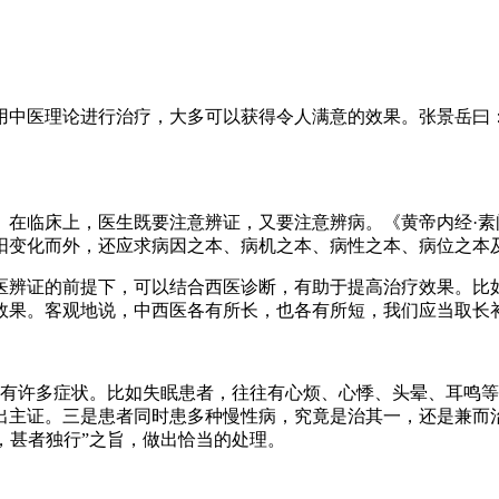
用中医理论进行治疗，大多可以获得令人满意的效果。张景岳曰：
在临床上，医生既要注意辨证，又要注意辨病。《黄帝内经·素问
阳变化而外，还应求病因之本、病机之本、病性之本、病位之本
医辨证的前提下，可以结合西医诊断，有助于提高治疗效果。比如
效果。客观地说，中西医各有所长，也各有所短，我们应当取长
伴有许多症状。比如失眠患者，往往有心烦、心悸、头晕、耳鸣
出主证。三是患者同时患多种慢性病，究竟是治其一，还是兼而
，甚者独行”之旨，做出恰当的处理。