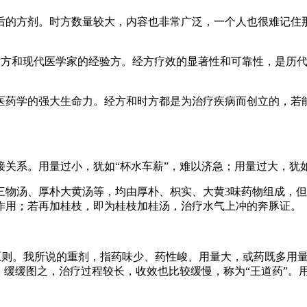
后的方剂。时方数量较大，内容也非常广泛，一个人也很难记住
方、时方和现代医学家的经验方。经方疗效的显著性和可靠性，是
。
医药学的强大生命力。经方和时方都是为治疗疾病而创立的，若
接关系。用量过小，犹如“杯水车薪”，难以济急；用量过大，犹
三物汤、厚朴大黄汤等，均由厚朴、枳实、大黄3味药物组成，
作用；若再加桂枝，即为桂枝加桂汤，治疗水气上冲的奔豚证。
这些原则。我所说的重剂，指药味少、药性峻、用量大，或药既多
缓缓图之，治疗过程较长，收效也比较缓慢，称为“王道药”。用