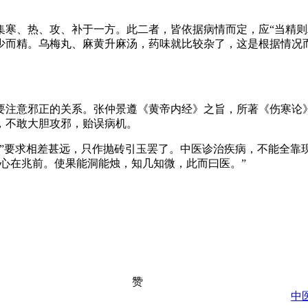
集寒、热、攻、补于一方。此二者，皆依据病情而定，应“当精则
少而精。乌梅丸、麻黄升麻汤，药味就比较杂了，这是根据情况
要注意邪正的关系。张仲景遵《黄帝内经》之旨，所著《伤寒论》
，不敢大胆攻邪，贻误病机。
工”要求相差甚远，只作抛砖引玉罢了。中医诊治疾病，不能全靠
心在兆前。使果能洞能烛，知几知微，此而曰医。”
赞
中