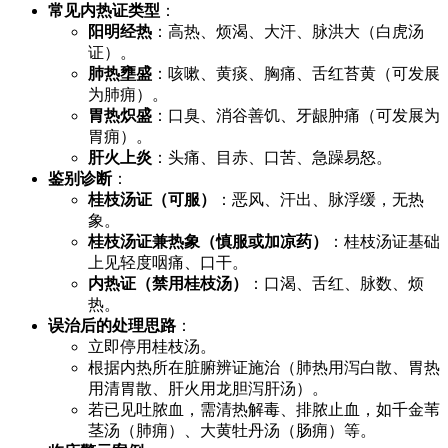
常见内热证类型
：
阳明经热
：高热、烦渴、大汗、脉洪大（白虎汤
证）。
肺热壅盛
：咳嗽、黄痰、胸痛、舌红苔黄（可发展
为肺痈）。
胃热炽盛
：口臭、消谷善饥、牙龈肿痛（可发展为
胃痈）。
肝火上炎
：头痛、目赤、口苦、急躁易怒。
鉴别诊断
：
桂枝汤证（可服）
：恶风、汗出、脉浮缓，无热
象。
桂枝汤证兼热象（慎服或加凉药）
：桂枝汤证基础
上见轻度咽痛、口干。
内热证（禁用桂枝汤）
：口渴、舌红、脉数、烦
热。
误治后的处理思路
：
立即停用桂枝汤。
根据内热所在脏腑辨证施治（肺热用泻白散、胃热
用清胃散、肝火用龙胆泻肝汤）。
若已见吐脓血，需清热解毒、排脓止血，如千金苇
茎汤（肺痈）、大黄牡丹汤（肠痈）等。