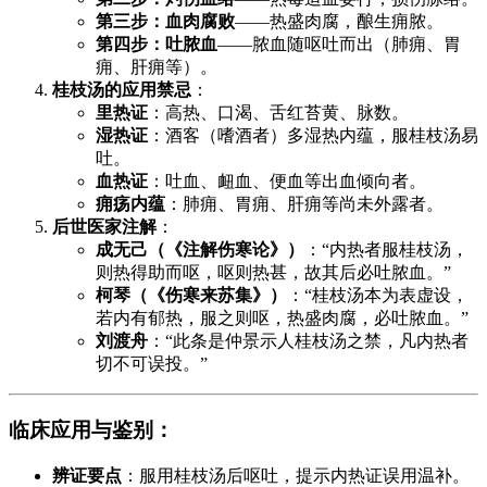
第三步：血肉腐败
——热盛肉腐，酿生痈脓。
第四步：吐脓血
——脓血随呕吐而出（肺痈、胃
痈、肝痈等）。
桂枝汤的应用禁忌
：
里热证
：高热、口渴、舌红苔黄、脉数。
湿热证
：酒客（嗜酒者）多湿热内蕴，服桂枝汤易
吐。
血热证
：吐血、衄血、便血等出血倾向者。
痈疡内蕴
：肺痈、胃痈、肝痈等尚未外露者。
后世医家注解
：
成无己（《注解伤寒论》）
：“内热者服桂枝汤，
则热得助而呕，呕则热甚，故其后必吐脓血。”
柯琴（《伤寒来苏集》）
：“桂枝汤本为表虚设，
若内有郁热，服之则呕，热盛肉腐，必吐脓血。”
刘渡舟
：“此条是仲景示人桂枝汤之禁，凡内热者
切不可误投。”
临床应用与鉴别
：
辨证要点
：服用桂枝汤后呕吐，提示内热证误用温补。