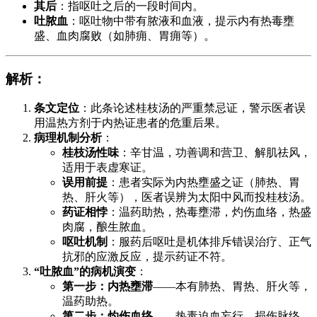
其后
：指呕吐之后的一段时间内。
吐脓血
：呕吐物中带有脓液和血液，提示内有热毒壅
盛、血肉腐败（如肺痈、胃痈等）。
解析
：
条文定位
：此条论述桂枝汤的严重禁忌证，警示医者误
用温热方剂于内热证患者的危重后果。
病理机制分析
：
桂枝汤性味
：辛甘温，功善调和营卫、解肌祛风，
适用于表虚寒证。
误用前提
：患者实际为内热壅盛之证（肺热、胃
热、肝火等），医者误辨为太阳中风而投桂枝汤。
药证相悖
：温药助热，热毒壅滞，灼伤血络，热盛
肉腐，酿生脓血。
呕吐机制
：服药后呕吐是机体排斥错误治疗、正气
抗邪的应激反应，提示药证不符。
“吐脓血”的病机演变
：
第一步：内热壅滞
——本有肺热、胃热、肝火等，
温药助热。
第二步：灼伤血络
——热毒迫血妄行，损伤脉络。