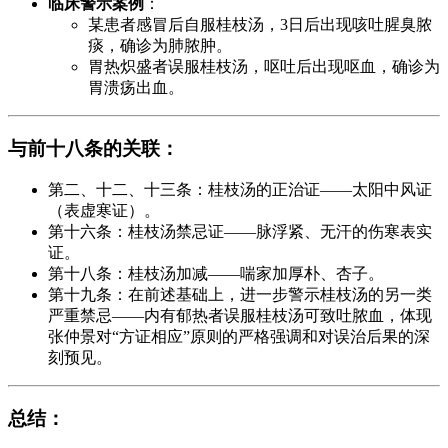
临床警示案例
：
某患者感冒后自服桂枝汤，3日后出现咳吐腥臭脓
痰，确诊为肺脓肿。
胃热炽盛者误服桂枝汤，呕吐后出现呕血，确诊为
胃溃疡出血。
与前十八条的关联
：
第二、十二、十三条：桂枝汤的正治证——太阳中风证
（表虚寒证）。
第十六条：桂枝汤禁忌证——脉浮紧、无汗的伤寒表实
证。
第十八条：桂枝汤加减——喘家加厚朴、杏子。
第十九条：在前述基础上，进一步警示桂枝汤的另一类
严重禁忌——内有郁热者误服桂枝汤可致吐脓血，体现
张仲景对“方证相应”原则的严格强调和对误治后果的深
刻预见。
总结
：