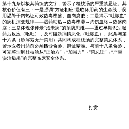
第十九条以极其简练的文字，警示了桂枝汤的严重禁忌证。其
核心价值有三：一是强调“方证相应”是临床用药的生命线，误
用温补于内热证可致热毒壅盛、血肉腐败；二是揭示“吐脓血”
的病机演变规律——温药助热→热毒壅滞→灼伤血络→热盛肉
腐；三是体现张仲景“治未病”的预防思维——通过早期识别服
药后反应（呕吐），及时阻断病情恶化（吐脓血）。此条与第
十六条（脉浮紧无汗禁用）共同构成桂枝汤的完整禁忌体系，
警示医者用药前必须四诊合参、辨证精准。与前十八条合参，
可完整理解桂枝汤从“正治方”→“加减方”→“禁忌证”→“严重
误治后果”的完整临床安全体系。
打赏