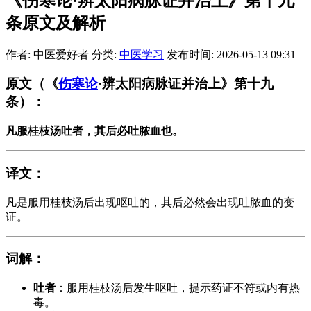
《伤寒论·辨太阳病脉证并治上》第十九
条原文及解析
作者: 中医爱好者
分类:
中医学习
发布时间: 2026-05-13 09:31
原文
（《
伤寒论
·辨太阳病脉证并治上》第十九
条）：
凡服桂枝汤吐者，其后必吐脓血也。
译文
：
凡是服用桂枝汤后出现呕吐的，其后必然会出现吐脓血的变
证。
词解
：
吐者
：服用桂枝汤后发生呕吐，提示药证不符或内有热
毒。