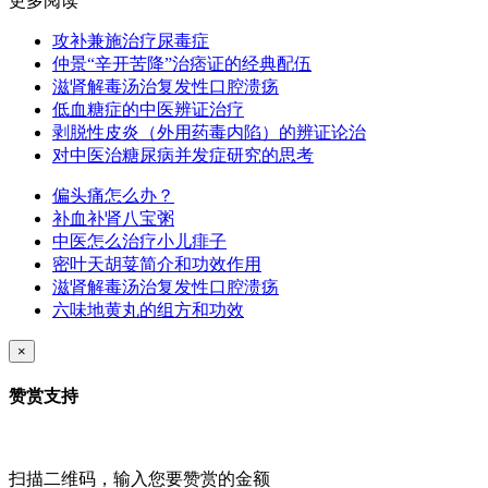
更多阅读
攻补兼施治疗尿毒症
仲景“辛开苦降”治痞证的经典配伍
滋肾解毒汤治复发性口腔溃疡
低血糖症的中医辨证治疗
剥脱性皮炎（外用药毒内陷）的辨证论治
对中医治糖尿病并发症研究的思考
偏头痛怎么办？
补血补肾八宝粥
中医怎么治疗小儿痱子
密叶天胡荽简介和功效作用
滋肾解毒汤治复发性口腔溃疡
六味地黄丸的组方和功效
×
赞赏支持
扫描二维码，输入您要赞赏的金额