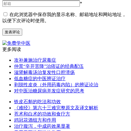
*
在此浏览器中保存我的显示名称、邮箱地址和网站地址，
以便下次评论时使用。
更多阅读
攻补兼施治疗尿毒症
仲景“辛开苦降”治痞证的经典配伍
滋肾解毒汤治复发性口腔溃疡
低血糖症的中医辨证治疗
剥脱性皮炎（外用药毒内陷）的辨证论治
对中医治糖尿病并发症研究的思考
铁皮石斛的吃法和功效
《难经》第六十三难完整原文及译文解析
苍术和白术的功效和食疗方
鸡冠花酒组方和作用
治疗腹泻，中成药效果显著