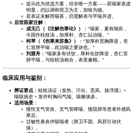
提示此为优选方案，但非唯一方案——若喘家表虚
明显，仍以调和营卫为主，加味为辅。
若表证未解而喘甚，仍需解表与平喘并进。
后世医家注解
：
成无己（《注解伤寒论》）
：“喘家，素有喘疾，
今因作桂枝汤，加厚朴、杏仁以治喘。”
柯琴（《伤寒来苏集》）
：“加厚朴宽胸降逆，杏
仁宣肺平喘，此治喘之要诀也。”
刘渡舟
：“喘家多有伏饮，厚朴化饮降逆，杏仁宣
肺平喘，与桂枝汤相合，表里兼顾。”
临床应用与鉴别
：
辨证要点
：桂枝汤证（发热、汗出、恶风、脉浮缓）+
喘咳病史 + 发作时胸闷气喘、咳嗽痰多。
适用场景
：
慢性支气管炎、支气管哮喘、慢阻肺等患者外感风
寒后。
过敏性鼻炎伴咳喘者（肺卫不固、风邪引动伏
痰）。