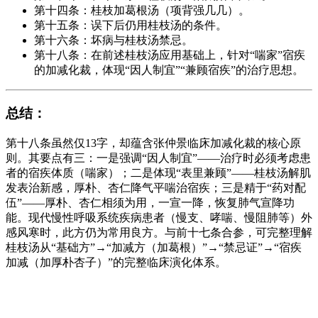
第十四条：桂枝加葛根汤（项背强几几）。
第十五条：误下后仍用桂枝汤的条件。
第十六条：坏病与桂枝汤禁忌。
第十八条：在前述桂枝汤应用基础上，针对“喘家”宿疾
的加减化裁，体现“因人制宜”“兼顾宿疾”的治疗思想。
总结
：
第十八条虽然仅13字，却蕴含张仲景临床加减化裁的核心原
则。其要点有三：一是强调“因人制宜”——治疗时必须考虑患
者的宿疾体质（喘家）；二是体现“表里兼顾”——桂枝汤解肌
发表治新感，厚朴、杏仁降气平喘治宿疾；三是精于“药对配
伍”——厚朴、杏仁相须为用，一宣一降，恢复肺气宣降功
能。现代慢性呼吸系统疾病患者（慢支、哮喘、慢阻肺等）外
感风寒时，此方仍为常用良方。与前十七条合参，可完整理解
桂枝汤从“基础方”→“加减方（加葛根）”→“禁忌证”→“宿疾
加减（加厚朴杏子）”的完整临床演化体系。