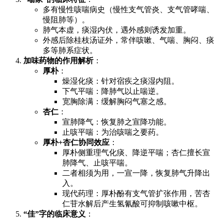
多有慢性咳喘病史（慢性支气管炎、支气管哮喘、
慢阻肺等）。
肺气本虚，痰湿内伏，遇外感则诱发加重。
外感后除桂枝汤证外，常伴咳嗽、气喘、胸闷、痰
多等肺系症状。
加味药物的作用解析
：
厚朴
：
燥湿化痰：针对宿疾之痰湿内阻。
下气平喘：降肺气以止喘逆。
宽胸除满：缓解胸闷气塞之感。
杏仁
：
宣肺降气：恢复肺之宣降功能。
止咳平喘：为治咳喘之要药。
厚朴+杏仁协同效应
：
厚朴侧重理气化痰、降逆平喘；杏仁擅长宣
肺降气、止咳平喘。
二者相须为用，一宣一降，恢复肺气升降出
入。
现代药理：厚朴酚有支气管扩张作用，苦杏
仁苷水解后产生氢氰酸可抑制咳嗽中枢。
“佳”字的临床意义
：