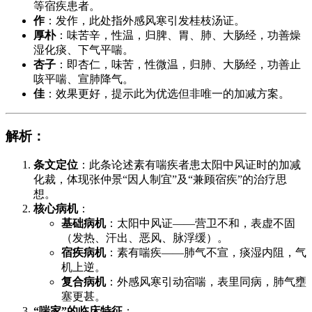
等宿疾患者。
作
：发作，此处指外感风寒引发桂枝汤证。
厚朴
：味苦辛，性温，归脾、胃、肺、大肠经，功善燥
湿化痰、下气平喘。
杏子
：即杏仁，味苦，性微温，归肺、大肠经，功善止
咳平喘、宣肺降气。
佳
：效果更好，提示此为优选但非唯一的加减方案。
解析
：
条文定位
：此条论述素有喘疾者患太阳中风证时的加减
化裁，体现张仲景“因人制宜”及“兼顾宿疾”的治疗思
想。
核心病机
：
基础病机
：太阳中风证——营卫不和，表虚不固
（发热、汗出、恶风、脉浮缓）。
宿疾病机
：素有喘疾——肺气不宣，痰湿内阻，气
机上逆。
复合病机
：外感风寒引动宿喘，表里同病，肺气壅
塞更甚。
“喘家”的临床特征
：