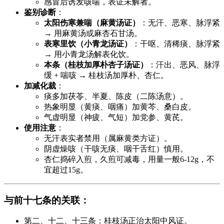
感冒后诱发咳喘，表证未解者。
鉴别诊断
：
太阳伤寒兼喘（麻黄汤证）
：无汗、恶寒、脉浮紧
→ 用麻黄汤或麻杏石甘汤。
表寒里饮（小青龙汤证）
：干呕、清稀痰、脉浮紧
→ 用小青龙汤解表化饮。
本条（桂枝加厚朴杏子汤证）
：汗出、恶风、脉浮
缓 + 喘咳 → 桂枝汤加厚朴、杏仁。
加减化裁
：
痰多加茯苓、半夏、陈皮（二陈汤意）。
热象明显（黄痰、咽痛）加黄芩、桑白皮。
气虚明显（神疲、气短）加党参、黄芪。
使用注意
：
无汗表实者禁用（属麻黄类方证）。
阴虚燥咳（干咳无痰、咽干舌红）慎用。
杏仁捣碎入煎，久煎可减毒，用量一般6-12g，不
宜超过15g。
与前十七条的关联
：
第二、十二、十三条：桂枝汤正治太阳中风证。