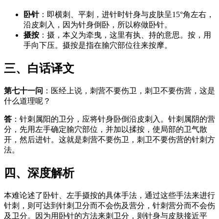
卧针
：即横刺、平刺，进针时针身与皮肤呈15°角左右，
沿皮刺入，因为针身倒卧，所以称做卧针。
摄按
：摄，本义为牵曳，这里有执、持的意思。按，用
手向下压。摄按是指在腧穴部位往来按摩。
三、白话译文
第七十一问
：医经上说，刺营不要伤卫，刺卫不要伤营，这是
什么道理呢？
答
：针刺属阳的卫分，应将针身卧倒沿皮刺入。针刺属阴的营
分，先用左手确定腧穴部位，并加以揉按，使局部的卫气散
开，然后进针。这就是刺营不要伤卫，刺卫不要伤营的针刺方
法。
四、深度解析
本难论述了卧针、左手摄按的具体手法，通过这些手法来进行
针刺，则可达到针刺卫分而不会伤及营分，针刺营分而不会伤
及卫分。因为用卧针的方法来刺卫分，则针身与皮肤接近平