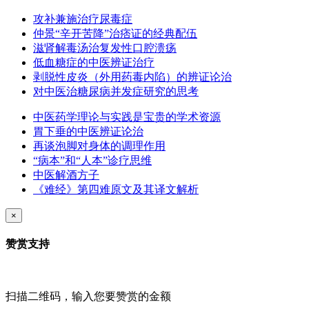
攻补兼施治疗尿毒症
仲景“辛开苦降”治痞证的经典配伍
滋肾解毒汤治复发性口腔溃疡
低血糖症的中医辨证治疗
剥脱性皮炎（外用药毒内陷）的辨证论治
对中医治糖尿病并发症研究的思考
中医药学理论与实践是宝贵的学术资源
胃下垂的中医辨证论治
再谈泡脚对身体的调理作用
“病本”和“人本”诊疗思维
中医解酒方子
《难经》第四难原文及其译文解析
×
赞赏支持
扫描二维码，输入您要赞赏的金额