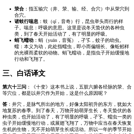
荥合
：指五输穴（井、荥、输、经、合穴）中从荥穴到
合穴。
诸蚑行喘息
：蚑（qí，音奇）行，昆虫举头而行的样
子。喘息：呼吸的意思。这里是说冬天蛰伏的各种虫
类，到了春天开始活动了，有了明显的呼吸。
蜎飞蠕动
：蜎（yuān，音冤），孑孓，蚊子的幼虫。
蠕：本义为动，此处指蠕虫，即小而偏细长、像蚯蚓样
的光裸而柔软的动物。蜎飞蠕动，是指虫子开始缓慢地
行动和飞翔了。
三、白话译文
第六十三问
：《十变》这本书上说，五脏六腑各经脉的荥、合
等穴位，都是以井穴作为开始，这是什么原因呢？
答
：井穴，是脉气所出的地方，好像太阳初升的东方，犹如大
地复苏的春季。到了春天，万物开始萌芽生长，冬天蛰伏的各
种虫类，也开始活动了，有了明显的呼吸，孑孓、蠕虫一类的
虫子开始缓慢地行动，或展翅飞翔了，万物中应当在春天恢复
生机的生物，无不开始萌芽生长或活动。所以一年的季节开始