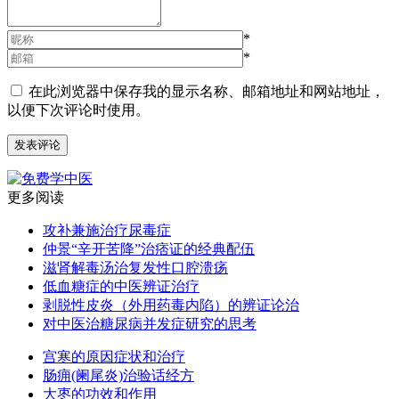
*
*
在此浏览器中保存我的显示名称、邮箱地址和网站地址，
以便下次评论时使用。
更多阅读
攻补兼施治疗尿毒症
仲景“辛开苦降”治痞证的经典配伍
滋肾解毒汤治复发性口腔溃疡
低血糖症的中医辨证治疗
剥脱性皮炎（外用药毒内陷）的辨证论治
对中医治糖尿病并发症研究的思考
宫寒的原因症状和治疗
肠痈(阑尾炎)治验话经方
大枣的功效和作用