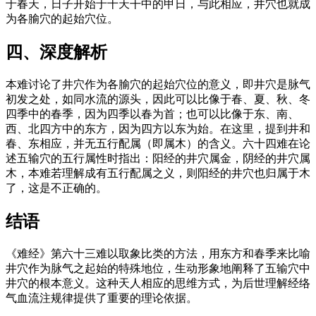
于春天，日子开始于十天干中的甲日，与此相应，井穴也就成
为各腧穴的起始穴位。
四、深度解析
本难讨论了井穴作为各腧穴的起始穴位的意义，即井穴是脉气
初发之处，如同水流的源头，因此可以比像于春、夏、秋、冬
四季中的春季，因为四季以春为首；也可以比像于东、南、
西、北四方中的东方，因为四方以东为始。在这里，提到井和
春、东相应，并无五行配属（即属木）的含义。六十四难在论
述五输穴的五行属性时指出：阳经的井穴属金，阴经的井穴属
木，本难若理解成有五行配属之义，则阳经的井穴也归属于木
了，这是不正确的。
结语
《难经》第六十三难以取象比类的方法，用东方和春季来比喻
井穴作为脉气之起始的特殊地位，生动形象地阐释了五输穴中
井穴的根本意义。这种天人相应的思维方式，为后世理解经络
气血流注规律提供了重要的理论依据。