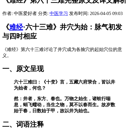
《难经》第六十三难完整原文及译文解析
作者: 中医爱好者
分类:
中医学习
发布时间: 2026-04-05 09:03
《
难经
·六十三难》井穴为始：脉气初发
与四时相应
《难经》第六十三难讨论了井穴成为各腧穴的起始穴位的意
义。
一、原文呈现
六十三难曰：《十变》言，五藏六府荥合，皆以井
为始者，何也？
然：井者，东方、春也。万物之始生，诸蚑行喘
息，蜎飞蠕动，当生之物，莫不以春而生。故岁数
始于春，日数始于甲，故以井为始也。
二、词语注释