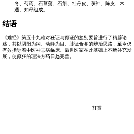
冬、芍药、石菖蒲、石斛、牡丹皮、茯神、陈皮、木
通、知母组成。
结语
《难经》第五十九难对狂证与癫证的鉴别要旨进行了精辟论
述，其以阴阳为纲、动静为目、脉证合参的辨治思路，至今仍
有效指导着中医神志病临床。后世医家在此基础上不断补充发
展，使癫狂的理法方药日趋完善。
打赏