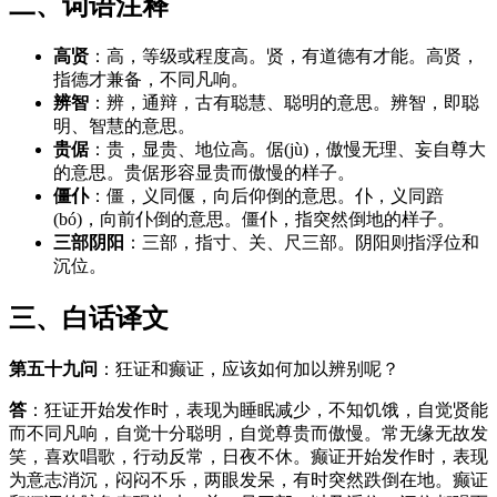
二、词语注释
高贤
：高，等级或程度高。贤，有道德有才能。高贤，
指德才兼备，不同凡响。
辨智
：辨，通辩，古有聪慧、聪明的意思。辨智，即聪
明、智慧的意思。
贵倨
：贵，显贵、地位高。倨(jù)，傲慢无理、妄自尊大
的意思。贵倨形容显贵而傲慢的样子。
僵仆
：僵，义同偃，向后仰倒的意思。仆，义同踣
(bó)，向前仆倒的意思。僵仆，指突然倒地的样子。
三部阴阳
：三部，指寸、关、尺三部。阴阳则指浮位和
沉位。
三、白话译文
第五十九问
：狂证和癫证，应该如何加以辨别呢？
答
：狂证开始发作时，表现为睡眠减少，不知饥饿，自觉贤能
而不同凡响，自觉十分聪明，自觉尊贵而傲慢。常无缘无故发
笑，喜欢唱歌，行动反常，日夜不休。癫证开始发作时，表现
为意志消沉，闷闷不乐，两眼发呆，有时突然跌倒在地。癫证