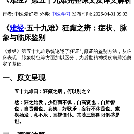
《难经》第五十九难完整原文及译文解析
作者: 中医爱好者
分类:
中医学习
发布时间: 2026-04-01 09:03
《
难经
·五十九难》狂癫之辨：症状、脉
象与临床鉴别
《难经》第五十九难系统论述了狂证与癫证的鉴别方法，从临
床表现、脉象特征等方面加以区分，为后世精神类疾病辨治奠
定了基础。
一、原文呈现
五十九难曰：狂癫之病，何以别之？
然：狂之始发，少卧而不饥，自高贤也，自辨智
也，自贵倨也。妄笑，好歌乐，妄行不休是也。癫
疾始发，意不乐，直视僵仆。其脉三部阴阳俱盛是
也。