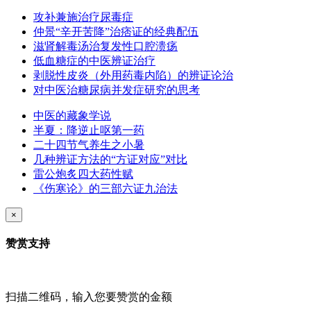
攻补兼施治疗尿毒症
仲景“辛开苦降”治痞证的经典配伍
滋肾解毒汤治复发性口腔溃疡
低血糖症的中医辨证治疗
剥脱性皮炎（外用药毒内陷）的辨证论治
对中医治糖尿病并发症研究的思考
中医的藏象学说
半夏：降逆止呕第一药
二十四节气养生之小暑
几种辨证方法的“方证对应”对比
雷公炮炙四大药性赋
《伤寒论》的三部六证九治法
×
赞赏支持
扫描二维码，输入您要赞赏的金额