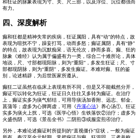
和狂证的脉象表现为寸、关、尺三部，以及浮位、沉位都强而
有力。
四、深度解析
癫和狂都是精神失常的疾病，狂证属阳，具有“动”的特点，故
表现为喧扰不宁，躁妄打骂，动而多怒；癫证属阴，具有“静”
的特点，故表现为沉默痴呆，语无伦次，静而多喜。癫、狂的
脉象《难经》认为属于偏盛有力一类，综合二十难所论，具体
地说，尺、寸部都现阳脉，则为“重阳”，多发生狂证；尺、寸
部都现阴脉，则为“重阴”，多发生癫证。本难对癫、狂的鉴
别，论述精辟，为后世医家所遵从。
癫狂二证虽然在临床上表现有所不同，但是又不能截然分开，
癫证可以转化为狂证，狂证日久往往又多转为癫证。在治疗
上，癫证实多为痰气郁结，可用导痰汤加香附、远志、郁金、
菖蒲等；虚多为心脾两虚，可用《
丹溪心法
》养心汤①。狂证
实多为痰火上扰，可选《医学心悟》生铁落饮②治疗；虚多为
火盛伤阴，可选《景岳全书》二阴煎③或服蛮煎④治疗。
另外，本难论述癫证时所提到的“直视僵仆”症状，一般为痫证
所有，秦汉至金元时期，常把痫证与癫、狂混同，三者并称，