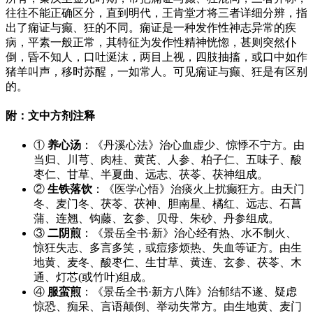
往往不能正确区分，直到明代，王肯堂才将三者详细分辨，指
出了痫证与癫、狂的不同。痫证是一种发作性神志异常的疾
病，平素一般正常，其特征为发作性精神恍惚，甚则突然仆
倒，昏不知人，口吐涎沫，两目上视，四肢抽搐，或口中如作
猪羊叫声，移时苏醒，一如常人。可见痫证与癫、狂是有区别
的。
附：文中方剂注释
①
养心汤
：《丹溪心法》治心血虚少、惊悸不宁方。由
当归、川芎、肉桂、黄芪、人参、柏子仁、五味子、酸
枣仁、甘草、半夏曲、远志、茯苓、茯神组成。
②
生铁落饮
：《医学心悟》治痰火上扰癫狂方。由天门
冬、麦门冬、茯苓、茯神、胆南星、橘红、远志、石菖
蒲、连翘、钩藤、玄参、贝母、朱砂、丹参组成。
③
二阴煎
：《景岳全书·新》治心经有热、水不制火、
惊狂失志、多言多笑，或痘疹烦热、失血等证方。由生
地黄、麦冬、酸枣仁、生甘草、黄连、玄参、茯苓、木
通、灯芯(或竹叶)组成。
④
服蛮煎
：《景岳全书·新方八阵》治郁结不遂、疑虑
惊恐、痴呆、言语颠倒、举动失常方。由生地黄、麦门