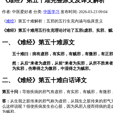
《难经》第五十难完整原文及译文解析
作者: 中医爱好者
分类:
中医学习
发布时间: 2026-03-23 09:04
《
难经
》第五十难解析：五邪的五行生克内涵与临床意义
《难经》第五十难用五行生克理论讨论了五邪(虚邪、实邪、贼
一、《难经》第五十难原文
五十难曰：病有虚邪，有实邪，有贼邪，有微邪，有正邪
然：从后”来者为虚邪，从前”来者为实邪，从所不胜来
为实邪，伤寒得之为微邪，中湿得之为贼邪。
二、《难经》第五十难白话译文
第五十问：
导致疾病的邪气有虚邪，有实邪，有贼邪，有微邪
答：
从生我之脏传来的邪气称为虚邪，从我生之脏传来的邪气
么这样说呢？假使疾病发生在心脏，因为风邪入侵而得病的是
为贼邪。