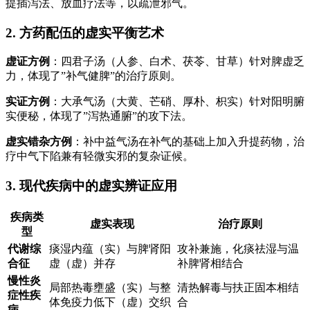
提插泻法、放血疗法等，以疏泄邪气。
2. 方药配伍的虚实平衡艺术
虚证方例
：四君子汤（人参、白术、茯苓、甘草）针对脾虚乏
力，体现了”补气健脾”的治疗原则。
实证方例
：大承气汤（大黄、芒硝、厚朴、枳实）针对阳明腑
实便秘，体现了”泻热通腑”的攻下法。
虚实错杂方例
：补中益气汤在补气的基础上加入升提药物，治
疗中气下陷兼有轻微实邪的复杂证候。
3. 现代疾病中的虚实辨证应用
疾病类
虚实表现
治疗原则
型
代谢综
痰湿内蕴（实）与脾肾阳
攻补兼施，化痰祛湿与温
合征
虚（虚）并存
补脾肾相结合
慢性炎
局部热毒壅盛（实）与整
清热解毒与扶正固本相结
症性疾
体免疫力低下（虚）交织
合
病