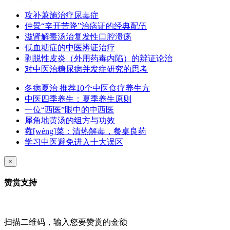
攻补兼施治疗尿毒症
仲景“辛开苦降”治痞证的经典配伍
滋肾解毒汤治复发性口腔溃疡
低血糖症的中医辨证治疗
剥脱性皮炎（外用药毒内陷）的辨证论治
对中医治糖尿病并发症研究的思考
冬病夏治 推荐10个中医食疗养生方
中医四季养生：夏季养生原则
一位“西医”眼中的中西医
犀角地黄汤的组方与功效
蕹[wèng]菜：清热解毒，餐桌良药
学习中医避免进入十大误区
×
赞赏支持
扫描二维码，输入您要赞赏的金额