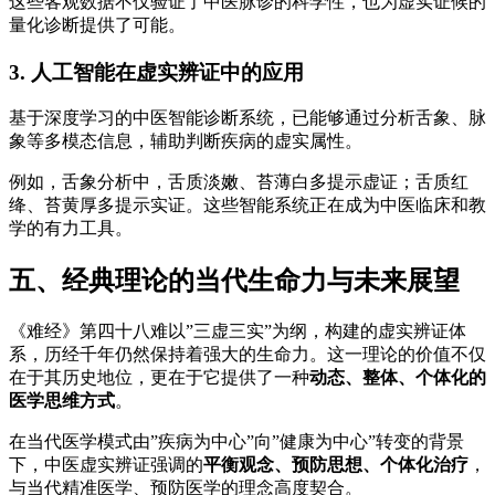
这些客观数据不仅验证了中医脉诊的科学性，也为虚实证候的
量化诊断提供了可能。
3. 人工智能在虚实辨证中的应用
基于深度学习的中医智能诊断系统，已能够通过分析舌象、脉
象等多模态信息，辅助判断疾病的虚实属性。
例如，舌象分析中，舌质淡嫩、苔薄白多提示虚证；舌质红
绛、苔黄厚多提示实证。这些智能系统正在成为中医临床和教
学的有力工具。
五、经典理论的当代生命力与未来展望
《难经》第四十八难以”三虚三实”为纲，构建的虚实辨证体
系，历经千年仍然保持着强大的生命力。这一理论的价值不仅
在于其历史地位，更在于它提供了一种
动态、整体、个体化的
医学思维方式
。
在当代医学模式由”疾病为中心”向”健康为中心”转变的背景
下，中医虚实辨证强调的
平衡观念、预防思想、个体化治疗
，
与当代精准医学、预防医学的理念高度契合。