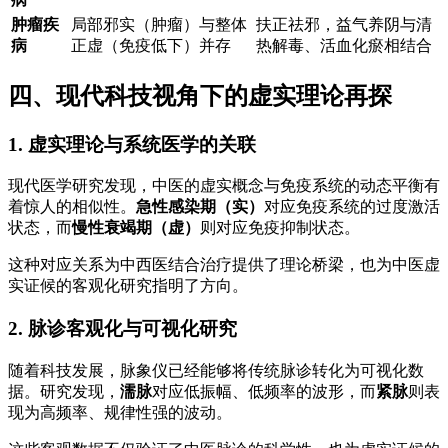
肿瘤疾
局部邪实（肿瘤）与整体
扶正祛邪，益气养阴与清
病
正虚（免疫低下）并存
热解毒、活血化瘀相结合
四、现代科技视角下的虚实理论再探
1. 虚实理论与系统医学的关联
现代医学研究发现，中医的虚实概念与免疫系统的动态平衡有
着惊人的相似性。
急性感染期（实）
对应免疫系统的过度激活
状态，而
慢性衰竭期（虚）
则对应免疫抑制状态。
这种对应关系为中西医结合治疗提供了理论桥梁，也为中医虚
实证候的客观化研究指明了方向。
2. 脉诊客观化与可视化研究
随着科技发展，脉象仪已经能够将传统脉诊转化为可视化数
据。研究发现，
濡脉
对应低振幅、低频率的波形，而
紧脉
则表
现为高频率、规律性强的波动。