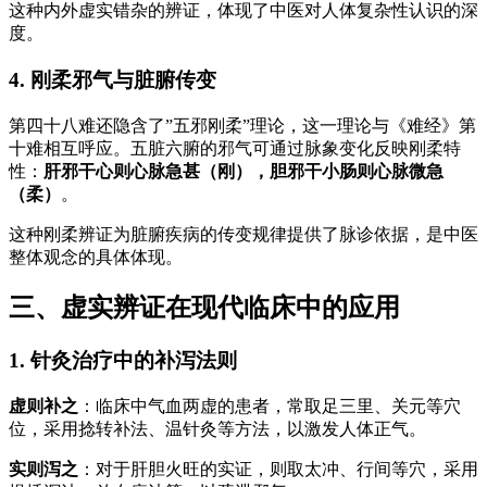
这种内外虚实错杂的辨证，体现了中医对人体复杂性认识的深
度。
4. 刚柔邪气与脏腑传变
第四十八难还隐含了”五邪刚柔”理论，这一理论与《难经》第
十难相互呼应。五脏六腑的邪气可通过脉象变化反映刚柔特
性：
肝邪干心则心脉急甚（刚），胆邪干小肠则心脉微急
（柔）
。
这种刚柔辨证为脏腑疾病的传变规律提供了脉诊依据，是中医
整体观念的具体体现。
三、虚实辨证在现代临床中的应用
1. 针灸治疗中的补泻法则
虚则补之
：临床中气血两虚的患者，常取足三里、关元等穴
位，采用捻转补法、温针灸等方法，以激发人体正气。
实则泻之
：对于肝胆火旺的实证，则取太冲、行间等穴，采用