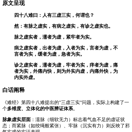
原文呈现
四十八难曰：人有三虚三实，何谓也？
然：有脉之虚实，有病之虚实，有诊之虚实也。
脉之虚实者，濡者为虚，紧牢者为实。
病之虚实者，出者为虚，入者为实，言者为虚，不
言者为实，缓者为虚，急者为实。
诊之虚实者，濡者为虚，牢者为实，痒者为虚，痛
者为实，外痛内快，则为外实内虚，内痛外快，为
内实外虚。
白话阐释
《难经》第四十八难提出的”三虚三实”问题，实际上构建了一
个
多维度、立体化的中医辨证体系
。
脉象虚实层面
：濡脉（细软无力）标志着气血不足的虚证状
态；而紧脉（如绞绳般紧张）、牢脉（沉实有力）则反映了邪
气实盛的实证表现。