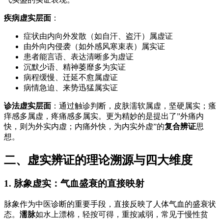
疾病虚实层面
：
症状由内向外发散（如自汗、盗汗）属虚证
由外向内侵袭（如外感风寒束表）属实证
患者能言语、表达清晰多为虚证
沉默少语、精神萎靡多为实证
病程缓慢、迁延不愈属虚证
病情急迫、来势迅猛属实证
诊法虚实层面
：通过触诊判断，皮肤濡软属虚，坚硬属实；瘙
痒感多属虚，疼痛感多属实。更为精妙的是提出了”外痛内
快，则为外实内虚；内痛外快，为内实外虚”的
复合辨证
思
想。
二、虚实辨证的理论溯源与四大维度
1. 脉象虚实：气血盛衰的直接映射
脉象作为中医诊断的重要手段，直接反映了人体气血的盛衰状
态。
濡脉
如水上漂棉，轻按可得，重按减弱，常见于慢性贫