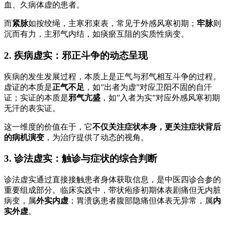
血、久病体虚的患者。
而
紧脉
如按绞绳，主寒邪束表，常见于外感风寒初期；
牢脉
则
沉而有力，主邪气内结，如痰瘀互阻的实质性病变。
2. 疾病虚实：邪正斗争的动态呈现
疾病的发生发展过程，本质上是正气与邪气相互斗争的过程。
虚证的本质是
正气不足
，如”出者为虚”对应卫阳不固的自汗
证；实证的本质是
邪气亢盛
，如”入者为实”对应外感风寒初期
无汗的表实证。
这一维度的价值在于，它
不仅关注症状本身，更关注症状背后
的病机演变
，为治疗提供了动态的视角。
3. 诊法虚实：触诊与症状的综合判断
诊法虚实通过直接接触患者身体获取信息，是中医四诊合参的
重要组成部分。临床实践中，带状疱疹初期体表剧痛但无内脏
病变，属
外实内虚
；胃溃疡患者腹部隐痛但体表无异常，属
内
实外虚
。