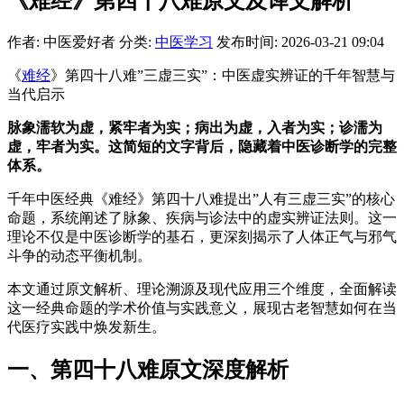
《难经》第四十八难原文及译文解析
作者: 中医爱好者
分类:
中医学习
发布时间: 2026-03-21 09:04
《
难经
》第四十八难”三虚三实”：中医虚实辨证的千年智慧与
当代启示
脉象濡软为虚，紧牢者为实；病出为虚，入者为实；诊濡为
虚，牢者为实。这简短的文字背后，隐藏着中医诊断学的完整
体系。
千年中医经典《难经》第四十八难提出”人有三虚三实”的核心
命题，系统阐述了脉象、疾病与诊法中的虚实辨证法则。这一
理论不仅是中医诊断学的基石，更深刻揭示了人体正气与邪气
斗争的动态平衡机制。
本文通过原文解析、理论溯源及现代应用三个维度，全面解读
这一经典命题的学术价值与实践意义，展现古老智慧如何在当
代医疗实践中焕发新生。
一、第四十八难原文深度解析