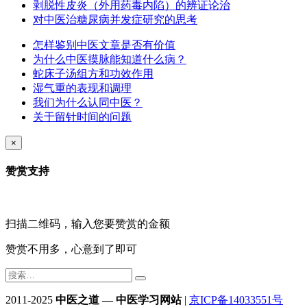
剥脱性皮炎（外用药毒内陷）的辨证论治
对中医治糖尿病并发症研究的思考
怎样鉴别中医文章是否有价值
为什么中医摸脉能知道什么病？
蛇床子汤组方和功效作用
湿气重的表现和调理
我们为什么认同中医？
关于留针时间的问题
×
赞赏支持
扫描二维码，输入您要赞赏的金额
赞赏不用多，心意到了即可
2011-2025
中医之道 — 中医学习网站
|
京ICP备14033551号