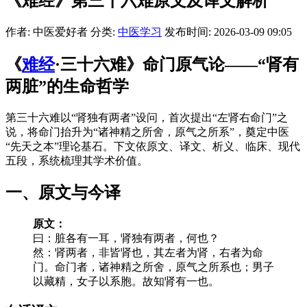
《难经》第三十六难原文及译文解析
作者: 中医爱好者
分类:
中医学习
发布时间: 2026-03-09 09:05
《
难经
·三十六难》命门原气论——“肾有
两脏”的生命哲学
第三十六难以“肾独有两者”设问，首次提出“左肾右命门”之
说，将命门抬升为“诸神精之所舍，原气之所系”，奠定中医
“先天之本”理论基石。下文依原文、译文、析义、临床、现代
五段，系统梳理其学术价值。
一、原文与今译
原文：
曰：脏各有一耳，肾独有两者，何也？
然：肾两者，非皆肾也，其左者为肾，右者为命
门。命门者，诸神精之所舍，原气之所系也；男子
以藏精，女子以系胞。故知肾有一也。