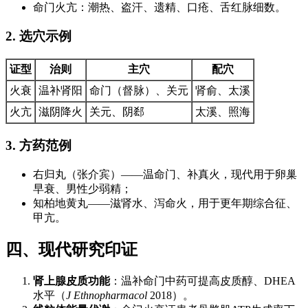
命门火亢：潮热、盗汗、遗精、口疮、舌红脉细数。
2. 选穴示例
证型
治则
主穴
配穴
火衰
温补肾阳
命门（督脉）、关元
肾俞、太溪
火亢
滋阴降火
关元、阴郄
太溪、照海
3. 方药范例
右归丸（张介宾）——温命门、补真火，现代用于卵巢
早衰、男性少弱精；
知柏地黄丸——滋肾水、泻命火，用于更年期综合征、
甲亢。
四、现代研究印证
肾上腺皮质功能
：温补命门中药可提高皮质醇、DHEA
水平（
J Ethnopharmacol
2018）。