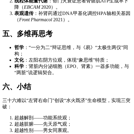
线粒体能量代谢
：命门火衰证患者骨骼肌ATP生成率下
降（
EBCAM
2020）。
表观遗传
：补肾药通过DNA甲基化调控HPA轴相关基因
（
Front Pharmacol
2021）。
五、多维再思考
哲学
：“一分为二”辩证思维，与《易》“太极生两仪”同
构；
文化
：左阳右阴方位观，体现“象思维”特质；
科学
：肾脏内分泌细胞（EPO、肾素）一器多功能，与
“两脏”说逻辑契合。
六、小结
三十六难以“左肾右命门”创设“水火既济”生命模型，实现三突
破：
超越解剖——功能系统观；
超越脏腑——先天原气观；
超越性别——男女同禀观。