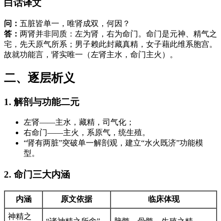
白话译文
问：
五脏皆单一，唯肾成双，何因？
答：
两肾并非同质：左为肾，右为命门。命门是元神、精气之
宅，先天原气所系；男子赖此封藏真精，女子藉此维系胞宫。
故就功能言，肾实唯一（左肾主水，命门主火）。
二、逐层析义
1. 解剖与功能二元
左肾——主水，藏精，司气化；
右命门——主火，系原气，统生殖。
“肾有两脏”突破单一解剖观，建立“水火既济”功能模
型。
2. 命门三大内涵
内涵
原文依据
临床体现
神精之