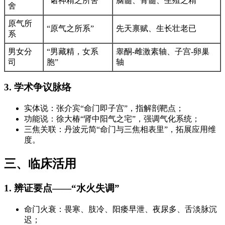
“诸神精之所舍”
脑髓、骨髓、生殖之精
舍
原气所
“原气之所系”
先天禀赋、生长壮老已
系
男女分
“男藏精，女系
睾酮-雌激素轴、子宫-卵巢
司
胞”
轴
3. 学术争议脉络
实体说：张介宾“命门即子宫”，指解剖靶点；
功能说：徐大椿“肾中阳气之宅”，强调气化系统；
三焦关联：丹波元简“命门与三焦相表里”，拓展应用维
度。
三、临床活用
1. 辨证要点——“水火失调”
命门火衰：畏寒、肢冷、阳痿早泄、夜尿多、舌淡脉沉
迟；