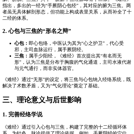
指出，多出的一经为“手厥阴心包经”，其对应的腑为三焦。两
者虽无具体解剖形态，但功能上构成表里关系，从而补全了十
二经的体系。
2. 心包与三焦的“形名之辩”
心包：
即心包络，中医认为其为“心之护卫”，代心受
邪，主司血脉运行，属手厥阴经。
三焦：
属手少阳经，《难经》首次提出其“有名而无
形”，认为三焦是分布于胸腹的气化通道，主司水液代谢
与元气通行，而非实体器官。
《难经》通过“无形”的设定，将三焦与心包纳入经络系统，既
解决了术数矛盾，又为“气化理论”奠定了基础。
三、理论意义与后世影响
1. 完善经络学说
《难经》通过引入心包与三焦，构建了完整的十二经循环体
系，为针灸、脉诊提供了理论依据。例如，手厥阴经的穴位