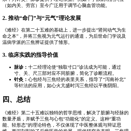
（如内关、劳宫）至今广泛用于调节心脑血管功能。
2. 推动“命门”与“元气”理论发展
《难经》在第二十五难的基础上，进一步提出“肾间动气为生
命之本”，并将三焦视为元气运行的通道，为后世命门学说及
温病学派的三焦辨证提供了雏形。
3. 临床实践的指导价值
脉诊：
十二经理论使“独取寸口”诊法成为可能，通过
寸、关、尺三部对应不同脏腑，简化了诊断流程。
针灸：
心包经与三焦经的表里关系，指导了“泻南补北”
等针法的应用，如心火亢盛时泻三焦经以平衡阴阳。
四、总结
《难经》第二十五难以独特的哲学思维，解决了脏腑与经脉的
数量矛盾，并赋予三焦与心包“功能化”的定义。这种“重功
能、轻形态”的理论特色，不仅体现了中医整体观与辩证思