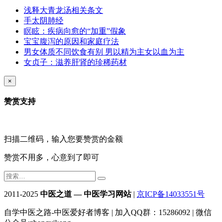
浅释大青龙汤相关条文
手太阴肺经
瞑眩：疾病向愈的“加重”假象
宝宝腹泻的原因和家庭疗法
男女体质不同饮食有别 男以精为主女以血为主
女贞子：滋养肝肾的珍稀药材
×
赞赏支持
扫描二维码，输入您要赞赏的金额
赞赏不用多，心意到了即可
2011-2025
中医之道 — 中医学习网站
|
京ICP备14033551号
自学中医之路-中医爱好者博客 | 加入QQ群：15286092 | 微信