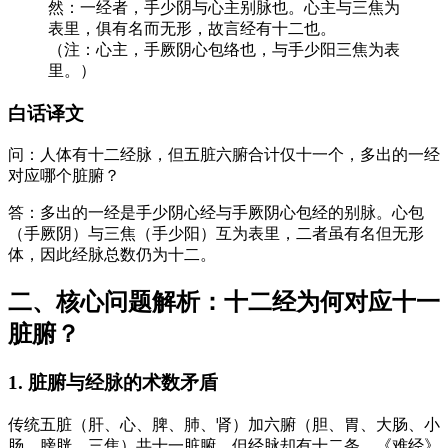
然：一经者，手少阴与心主别脉也。心主与三焦为
表里，俱有名而无形，故言经有十二也。
（注：心主，手厥阴心包络也，与手少阳三焦为表
里。）
白话译文
问：人体有十二经脉，但五脏六腑合计仅十一个，多出的一经
对应哪个脏腑？
答：多出的一经是手少阴心经与手厥阴心包经的别脉。心包
（手厥阴）与三焦（手少阳）互为表里，二者虽有名但无形
体，因此经脉总数仍为十二。
二、核心问题解析：十二经为何对应十一
脏腑？
1. 脏腑与经脉的术数矛盾
传统五脏（肝、心、脾、肺、肾）加六腑（胆、胃、大肠、小
肠、膀胱、三焦）共十一脏腑，但经脉却有十二条。《难经》