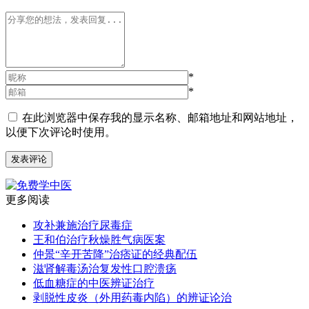
*
*
在此浏览器中保存我的显示名称、邮箱地址和网站地址，
以便下次评论时使用。
更多阅读
攻补兼施治疗尿毒症
王和伯治疗秋燥胜气病医案
仲景“辛开苦降”治痞证的经典配伍
滋肾解毒汤治复发性口腔溃疡
低血糖症的中医辨证治疗
剥脱性皮炎（外用药毒内陷）的辨证论治