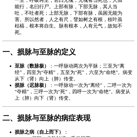
一至，呼吸再至，名曰无魂，无魂者当死也，人虽
能行，名曰行尸。上部有脉，下部无脉，其人当
吐，不吐者死；上部无脉，下部有脉，虽困无能为
害。所以然者，人之有尺，譬如树之有根，枝叶虽
枯槁，根本将自生。脉有根本，人有元气，故知不
死。
一、损脉与至脉的定义
至脉（数脉极）
：一呼脉动两次为平脉；三至为“离
经”，四至为“夺精”，五至为“死”，六至为“命绝”。病变
从下（肾）向上（肺）传变。
损脉（迟脉极）
：一呼脉动一次为“离经”，二呼一次为
“夺精”，三呼一次为“死”，四呼一次为“命绝”。病变从
上（肺）向下（肾）传变。
二、损脉与至脉的病症表现
损脉之病（自上而下）
：