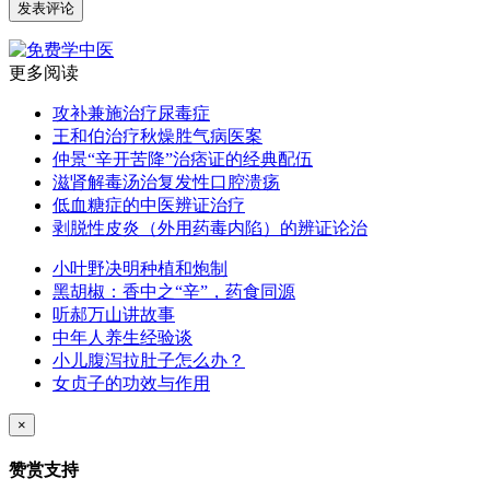
更多阅读
攻补兼施治疗尿毒症
王和伯治疗秋燥胜气病医案
仲景“辛开苦降”治痞证的经典配伍
滋肾解毒汤治复发性口腔溃疡
低血糖症的中医辨证治疗
剥脱性皮炎（外用药毒内陷）的辨证论治
小叶野决明种植和炮制
黑胡椒：香中之“辛”，药食同源
听郝万山讲故事
中年人养生经验谈
小儿腹泻拉肚子怎么办？
女贞子的功效与作用
×
赞赏支持