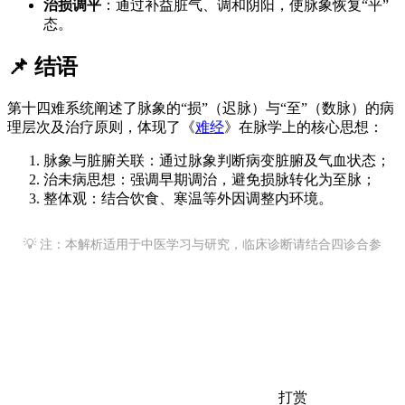
治损调平
：通过补益脏气、调和阴阳，使脉象恢复“平”
态。
📌 结语
第十四难系统阐述了脉象的“损”（迟脉）与“至”（数脉）的病
理层次及治疗原则，体现了《
难经
》在脉学上的核心思想：
脉象与脏腑关联：通过脉象判断病变脏腑及气血状态；
治未病思想：强调早期调治，避免损脉转化为至脉；
整体观：结合饮食、寒温等外因调整内环境。
💡 注：本解析适用于中医学习与研究，临床诊断请结合四诊合参
打赏