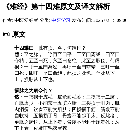
《难经》第十四难原文及译文解析
作者: 中医爱好者
分类:
中医学习
发布时间: 2026-02-15 09:06
📜 原文
十四难曰：
脉有损、至，何谓也？
然：
至之脉，一呼再至曰平，三至曰离经，四至曰
夺精，五至曰死，六至曰命绝，此至之脉也。何谓
损？一呼一至曰离经，再呼一至曰夺精，三呼一至
曰死，四呼一至曰命绝，此损之脉也。至脉从下
上，损脉从上下也。
损脉之为病奈何？
然：
一损损于皮毛，皮聚而毛落；二损损于血脉，
血脉虚少，不能荣于五脏六腑；三损损于肌肉，肌
肉消瘦，饮食不能为肌肤；四损损于筋，筋缓不能
自收持；五损损于骨，骨痿不能起于床。反此者，
至脉之病也。从上下者，骨痿不能起于床者死；从
下上者，皮聚而毛落者死。