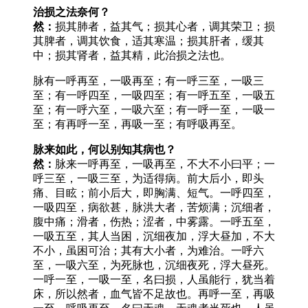
治损之法奈何？
然：
损其肺者，益其气；损其心者，调其荣卫；损
其脾者，调其饮食，适其寒温；损其肝者，缓其
中；损其肾者，益其精，此治损之法也。
脉有一呼再至，一吸再至；有一呼三至，一吸三
至；有一呼四至，一吸四至；有一呼五至，一吸五
至；有一呼六至，一吸六至；有一呼一至，一吸一
至；有再呼一至，再吸一至；有呼吸再至。
脉来如此，何以别知其病也？
然：
脉来一呼再至，一吸再至，不大不小曰平；一
呼三至，一吸三至，为适得病。前大后小，即头
痛、目眩；前小后大，即胸满、短气。一呼四至，
一吸四至，病欲甚，脉洪大者，苦烦满；沉细者，
腹中痛；滑者，伤热；涩者，中雾露。一呼五至，
一吸五至，其人当困，沉细夜加，浮大昼加，不大
不小，虽困可治；其有大小者，为难治。一呼六
至，一吸六至，为死脉也，沉细夜死，浮大昼死。
一呼一至，一吸一至，名曰损，人虽能行，犹当着
床，所以然者，血气皆不足故也。再呼一至，再吸