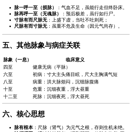
脉一呼一至（损脉）
：气血不足，虽能行走但终卧床。
脉再呼一至（无魂脉）
：预后极差，虽行如行尸。
寸脉有而尺脉无
：上盛下虚，当吐不吐则死；
尺脉有而寸脉无
：虽重不危及生命（因元气尚存）。
五、其他脉象与病症关联
脉象（一息）
临床意义
四至
健康无病（平脉）
六至
初病：寸大主头痛目眩，尺大主胸满气短
八至
病重：洪大脉烦闷，沉细脉腹痛
十至
危重：沉细夜重，浮大昼重
十二至
死脉：沉细夜死，浮大昼死
六、核心思想
脉有根本
：尺脉（肾气）为元气之根，存则生机未绝。