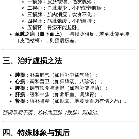
一损肺：皮肤皱缩、毛发脱落；
二损心：血脉虚少，不能荣养脏腑；
三损脾：肌肉消瘦，饮食不化；
四损肝：筋脉弛缓，不能自持；
五损肾：骨痿不能起卧。
至脉之病（自下而上）
：与损脉相反，若至脉传至肺
（皮毛枯槁），则预后极差。
三、治疗虚损之法
肺损
：补益肺气（如用补中益气汤）；
心损
：调和营卫（如归脾汤、八珍汤）；
脾损
：调节饮食与寒温（如温补健脾药）；
肝损
：缓和中焦（如养肝血、调脾胃）；
肾损
：填补肾精（如鹿茸、地黄等血肉有情之品）。
强调早期干预，若转为至脉（数脉）则难治。
四、特殊脉象与预后