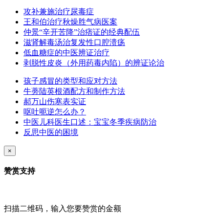
攻补兼施治疗尿毒症
王和伯治疗秋燥胜气病医案
仲景“辛开苦降”治痞证的经典配伍
滋肾解毒汤治复发性口腔溃疡
低血糖症的中医辨证治疗
剥脱性皮炎（外用药毒内陷）的辨证论治
孩子感冒的类型和应对方法
牛蒡陆英根酒配方和制作方法
郝万山伤寒表实证
呕吐呃逆怎么办？
中医儿科医生口述：宝宝冬季疾病防治
反思中医的困境
×
赞赏支持
扫描二维码，输入您要赞赏的金额