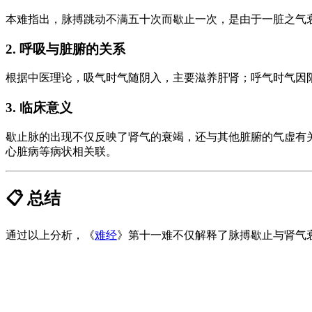
本难指出，脉搏跳动不满五十次而歇止一次，是由于一脏之气
2. 呼吸与脏腑的关系
根据中医理论，吸气时气随阴入，主要滋养肝肾；呼气时气因
3. 临床意义
歇止脉的出现不仅反映了肾气的衰竭，还与其他脏腑的气虚有
心脏病等病状相关联。
📋 总结
通过以上分析，《
难经
》第十一难不仅解释了脉搏歇止与肾气