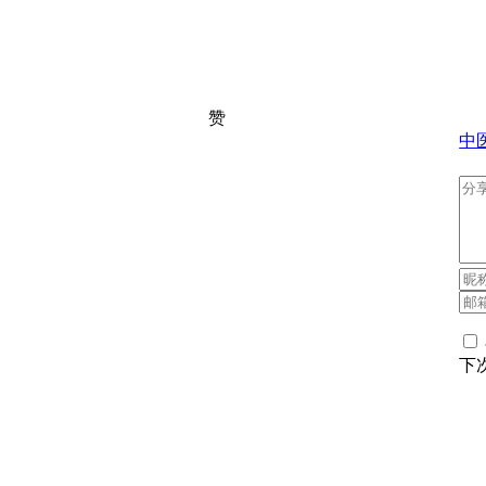
赞
中
下