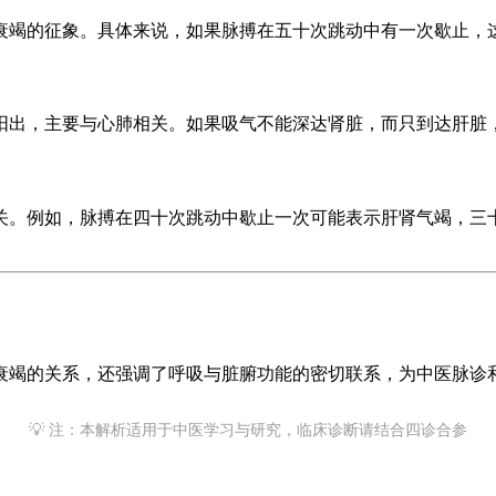
衰竭的征象。具体来说，如果脉搏在五十次跳动中有一次歇止，
阳出，主要与心肺相关。如果吸气不能深达肾脏，而只到达肝脏
关。例如，脉搏在四十次跳动中歇止一次可能表示肝肾气竭，三
衰竭的关系，还强调了呼吸与脏腑功能的密切联系，为中医脉诊
💡 注：本解析适用于中医学习与研究，临床诊断请结合四诊合参