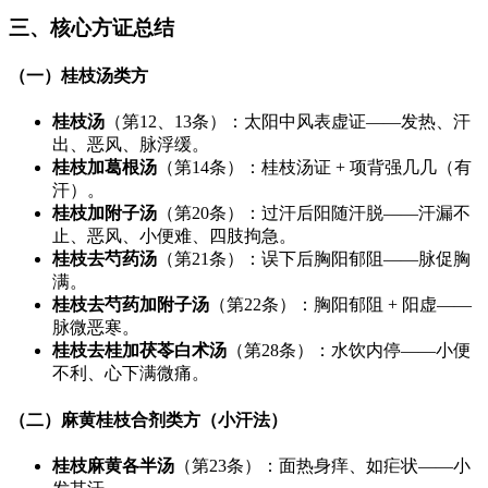
三、核心方证总结
（一）桂枝汤类方
桂枝汤
（第12、13条）：太阳中风表虚证——发热、汗
出、恶风、脉浮缓。
桂枝加葛根汤
（第14条）：桂枝汤证 + 项背强几几（有
汗）。
桂枝加附子汤
（第20条）：过汗后阳随汗脱——汗漏不
止、恶风、小便难、四肢拘急。
桂枝去芍药汤
（第21条）：误下后胸阳郁阻——脉促胸
满。
桂枝去芍药加附子汤
（第22条）：胸阳郁阻 + 阳虚——
脉微恶寒。
桂枝去桂加茯苓白术汤
（第28条）：水饮内停——小便
不利、心下满微痛。
（二）麻黄桂枝合剂类方（小汗法）
桂枝麻黄各半汤
（第23条）：面热身痒、如疟状——小