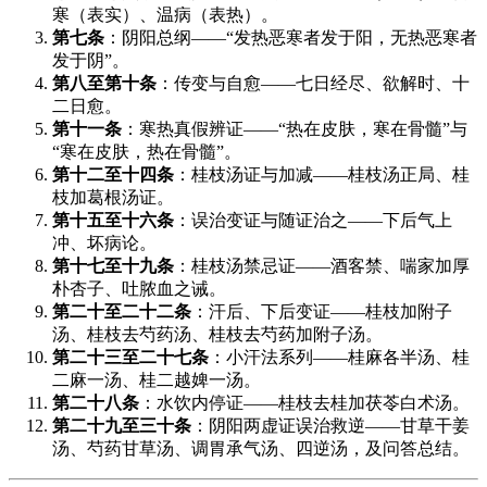
寒（表实）、温病（表热）。
第七条
：阴阳总纲——“发热恶寒者发于阳，无热恶寒者
发于阴”。
第八至第十条
：传变与自愈——七日经尽、欲解时、十
二日愈。
第十一条
：寒热真假辨证——“热在皮肤，寒在骨髓”与
“寒在皮肤，热在骨髓”。
第十二至十四条
：桂枝汤证与加减——桂枝汤正局、桂
枝加葛根汤证。
第十五至十六条
：误治变证与随证治之——下后气上
冲、坏病论。
第十七至十九条
：桂枝汤禁忌证——酒客禁、喘家加厚
朴杏子、吐脓血之诫。
第二十至二十二条
：汗后、下后变证——桂枝加附子
汤、桂枝去芍药汤、桂枝去芍药加附子汤。
第二十三至二十七条
：小汗法系列——桂麻各半汤、桂
二麻一汤、桂二越婢一汤。
第二十八条
：水饮内停证——桂枝去桂加茯苓白术汤。
第二十九至三十条
：阴阳两虚证误治救逆——甘草干姜
汤、芍药甘草汤、调胃承气汤、四逆汤，及问答总结。