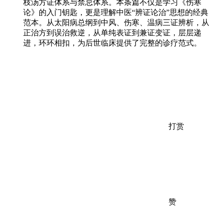
枝汤方证体系与禁忌体系。本条篇不仅是学习《伤寒
论》的入门钥匙，更是理解中医“辨证论治”思想的经典
范本。从太阳病总纲到中风、伤寒、温病三证辨析，从
正治方到误治救逆，从单纯表证到兼证变证，层层递
进，环环相扣，为后世临床提供了完整的诊疗范式。
打赏
赞