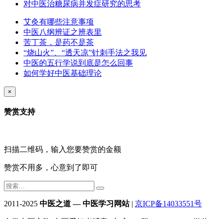
对中医治糖尿病并发症研究的思考
艾灸有哪些注意事项
中医八纲辨证之辨表里
苦丁茶，是药不是茶
“烧山火”、“透天凉”针刺手法之我见
中医的五行学说到底是怎么回事
如何学好中医基础理论
×
赞赏支持
扫描二维码，输入您要赞赏的金额
赞赏不用多，心意到了即可
2011-2025
中医之道 — 中医学习网站
|
京ICP备14033551号