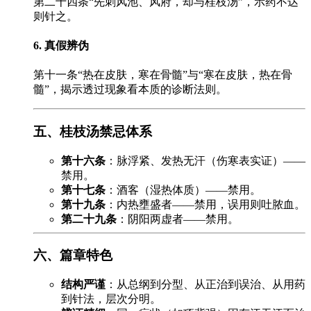
第二十四条“先刺风池、风府，却与桂枝汤”，示药不达
则针之。
6. 真假辨伪
第十一条“热在皮肤，寒在骨髓”与“寒在皮肤，热在骨
髓”，揭示透过现象看本质的诊断法则。
五、桂枝汤禁忌体系
第十六条
：脉浮紧、发热无汗（伤寒表实证）——
禁用。
第十七条
：酒客（湿热体质）——禁用。
第十九条
：内热壅盛者——禁用，误用则吐脓血。
第二十九条
：阴阳两虚者——禁用。
六、篇章特色
结构严谨
：从总纲到分型、从正治到误治、从用药
到针法，层次分明。