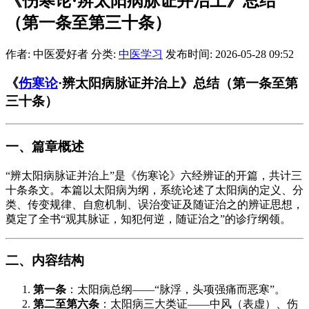
《伤寒论·辨太阳病脉证并治上》总结
（第一条至第三十条）
作者: 中医爱好者
分类:
中医学习
发布时间: 2026-05-28 09:52
《
伤寒论
·辨太阳病脉证并治上》总结（第一条至第
三十条）
一、篇章概述
“辨太阳病脉证并治上”是《伤寒论》六经辨证的开篇，共计三
十条条文。本篇以太阳病为纲，系统论述了太阳病的定义、分
类、传变规律、自愈机制、误治变证及随证治之的辨证思想，
奠定了全书“观其脉证，知犯何逆，随证治之”的诊疗纲领。
二、内容结构
第一条
：太阳病总纲——“脉浮，头项强痛而恶寒”。
第二至第六条
：太阳病三大类证——中风（表虚）、伤