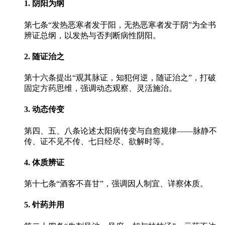
1. 阴阳为纲
第七条“发热恶寒者发于阳，无热恶寒者发于阴”为全书
辨证总纲，以发热与否判断病性阴阳。
2. 随证治之
第十六条提出“观其脉证，知犯何逆，随证治之”，打破
固定方药思维，强调动态观察、灵活施治。
3. 动态传变
第四、五、八条论述太阳病传变与自愈规律——脉静不
传、证不见不传、七日经尽、欲解时等。
4. 体质辨证
第十七条“酒客不喜甘”，强调因人制宜、详察体质。
5. 针药并用