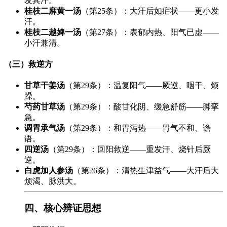
发其汗。
桂枝二麻黄一汤
（第25条）：大汗后如疟状——更小发
汗。
桂枝二越婢一汤
（第27条）：表郁内热、阳气已虚——
小汗兼清。
（三）救逆方
甘草干姜汤
（第29条）：温复阳气——厥逆、咽干、烦
躁。
芍药甘草汤
（第29条）：酸甘化阴、缓急舒筋——脚挛
急。
调胃承气汤
（第29条）：和胃泻热——胃气不和、谵
语。
四逆汤
（第29条）：回阳救逆——重发汗、烧针后厥
逆。
白虎加人参汤
（第26条）：清热生津益气——大汗后大
烦渴、脉洪大。
四、核心辨证思想