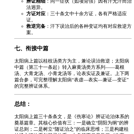
辨证精细
：同一症状（如项背强）因有汗无汗而治
法迥异。
方证对应
：三十条文中十余方证，各有严格适应
证。
救逆完备
：汗下误治后的各种变证均有对应救逆方
案。
七、衔接中篇
太阳病上篇以桂枝汤类方为主，兼论误治救逆；太阳病
中篇（第三十一条起）转入麻黄汤类方系列——葛根
汤、大青龙汤、小青龙汤等，论表实证及兼证。上下两
篇合参，可完整理解太阳病“表虚—表实—兼证—变证”
的完整辨证体系。
总结
：
太阳病上篇三十条条文，是《伤寒论》辨证论治体系的
奠基篇章。其核心价值有三：一是确立“阴阳为纲”的辨
证总则；二是树立“随证治之”的临床思维；三是构建桂