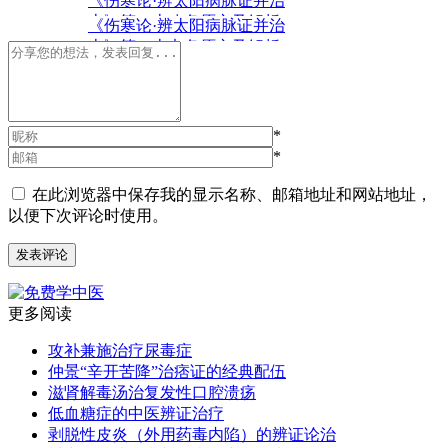
《伤寒论·辨太阳病脉证并治
上》第二十八条原文及解析
《伤寒论·辨太阳病脉证并治
上》第二十七条原文及解析
*
*
在此浏览器中保存我的显示名称、邮箱地址和网站地址，
以便下次评论时使用。
更多阅读
攻补兼施治疗尿毒症
仲景“辛开苦降”治痞证的经典配伍
滋肾解毒汤治复发性口腔溃疡
低血糖症的中医辨证治疗
剥脱性皮炎（外用药毒内陷）的辨证论治