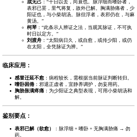
成无己
：“十日以去，向衰也。脉浮细而嗜卧者，
表邪已罢，里气将复，故外已解。胸满胁痛者，少
阳证也，与小柴胡汤。脉但浮者，表邪仍在，与麻
黄汤。”
柯琴
：“此条示人辨证之法，当观其脉证，不可执
时日以定方。”
刘渡舟
：“太阳病日久，或自愈，或传少阳，或仍
在太阳，全凭脉证为辨。”
临床应用
：
感冒迁延不愈
：病程较长，需根据当前脉证判断转归。
嗜卧困倦
：邪退正虚者，宜静养调护，勿妄用药。
胸胁胀满疼痛
：为少阳证之典型表现，可用小柴胡汤和
解。
鉴别要点
：
表邪已解（欲愈）
：脉浮细 + 嗜卧 + 无胸满胁痛 → 勿
药。