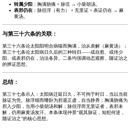
转属少阳
：胸满胁痛 + 脉弦 → 小柴胡汤。
表邪仍在
：脉但浮（有力） + 无里证 + 表证仍在 → 麻
黄汤。
与第三十六条的关联
：
第三十六条论太阳阳明合病喘而胸满，治从表解（麻黄汤）；
第三十七条论太阳病日久后的三种转归——或自愈、或传少
阳、或表邪仍在，治法各异。二条均强调动态观察、随证治之
的辨证思想。
总结
：
第三十七条示人：太阳病迁延日久，不可拘于时日，当以当前
脉证为凭。脉浮细而嗜卧为邪退正虚，自当静养；胸满胁痛为
邪入少阳，当用小柴胡汤和解；脉但浮而无里证者，表邪未
解，仍用麻黄汤发汗。本条体现仲景“观其脉证，知犯何逆，
随证治之”的核心思想。