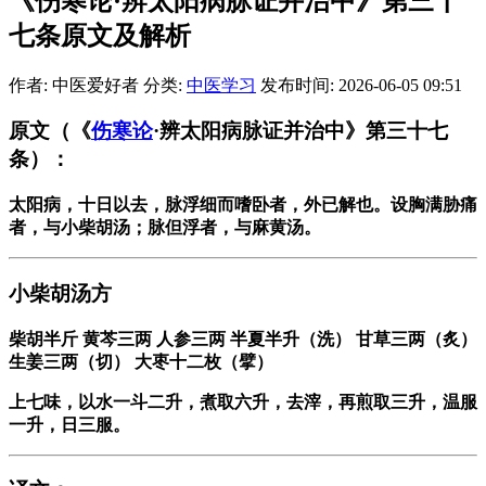
《伤寒论·辨太阳病脉证并治中》第三十
七条原文及解析
作者: 中医爱好者
分类:
中医学习
发布时间: 2026-06-05 09:51
原文
（《
伤寒论
·辨太阳病脉证并治中》第三十七
条）：
太阳病，十日以去，脉浮细而嗜卧者，外已解也。设胸满胁痛
者，与小柴胡汤；脉但浮者，与麻黄汤。
小柴胡汤方
柴胡半斤 黄芩三两 人参三两 半夏半升（洗） 甘草三两（炙）
生姜三两（切） 大枣十二枚（擘）
上七味，以水一斗二升，煮取六升，去滓，再煎取三升，温服
一升，日三服。