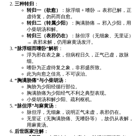
三种转归
：
转归一（欲愈）
：脉浮细 + 嗜卧 → 表邪已解，正
虚待复，勿药而自愈。
转归二（转属少阳）
：胸满胁痛 → 邪入少阳，用
小柴胡汤和解。
转归三（表邪仍在）
：脉但浮（无细象、无里证）
→ 表邪未解，仍用麻黄汤发汗。
“脉浮细而嗜卧”解析
：
浮为邪在表之象，但病程日久，正气已虚，故脉
细。
嗜卧为正虚待复之象，非邪盛所致。
此为向愈之佳兆，不可误治。
“胸满胁痛”与小柴胡汤
：
胸胁为少阳经循行部位。
胸满胁痛为少阳经气不利之典型表现。
小柴胡汤和解少阳、疏利枢机。
“脉但浮”与麻黄汤
：
脉但浮，无细象，说明正气未虚，表邪仍在。
无里证（无胸满胁痛、无嗜卧等），故仍从表解，
用麻黄汤。
后世医家注解
：