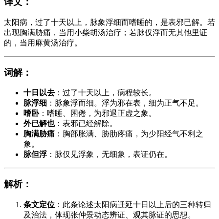
译文
：
太阳病，过了十天以上，脉象浮细而嗜睡的，是表邪已解。若
出现胸满胁痛，当用小柴胡汤治疗；若脉仅浮而无其他里证
的，当用麻黄汤治疗。
词解
：
十日以去
：过了十天以上，病程较长。
脉浮细
：脉象浮而细。浮为邪在表，细为正气不足。
嗜卧
：嗜睡、困倦，为邪退正虚之象。
外已解也
：表邪已经解除。
胸满胁痛
：胸部胀满、胁肋疼痛，为少阳经气不利之
象。
脉但浮
：脉仅见浮象，无细象，表证仍在。
解析
：
条文定位
：此条论述太阳病迁延十日以上后的三种转归
及治法，体现张仲景动态辨证、观其脉证的思想。