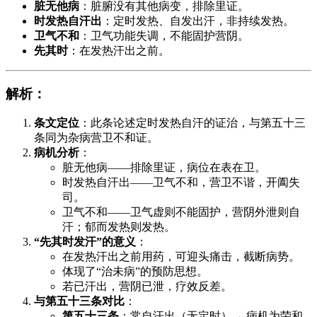
脏无他病
：脏腑没有其他病变，排除里证。
时发热自汗出
：定时发热、自发出汗，非持续发热。
卫气不和
：卫气功能失调，不能固护营阴。
先其时
：在发热汗出之前。
解析
：
条文定位
：此条论述定时发热自汗的证治，与第五十三
条同为杂病营卫不和证。
病机分析
：
脏无他病——排除里证，病位在表在卫。
时发热自汗出——卫气不和，营卫不谐，开阖失
司。
卫气不和——卫气虚则不能固护，营阴外泄则自
汗；郁而发热则发热。
“先其时发汗”的意义
：
在发热汗出之前用药，可迎头痛击，截断病势。
体现了“治未病”的预防思想。
若已汗出，营阴已泄，疗效反差。
与第五十三条对比
：
第五十三条
：常自汗出（无定时）→ 病机为荣和