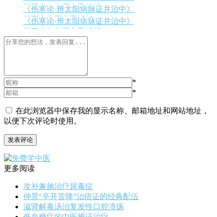
第五十一条原文及解析
《伤寒论·辨太阳病脉证并治中》
第五十条原文及解析
《伤寒论·辨太阳病脉证并治中》
第四十九条原文及解析
*
*
在此浏览器中保存我的显示名称、邮箱地址和网站地址，
以便下次评论时使用。
更多阅读
攻补兼施治疗尿毒症
仲景“辛开苦降”治痞证的经典配伍
滋肾解毒汤治复发性口腔溃疡
低血糖症的中医辨证治疗