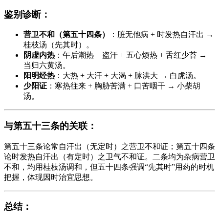
鉴别诊断
：
营卫不和（第五十四条）
：脏无他病 + 时发热自汗出 →
桂枝汤（先其时）。
阴虚内热
：午后潮热 + 盗汗 + 五心烦热 + 舌红少苔 →
当归六黄汤。
阳明经热
：大热 + 大汗 + 大渴 + 脉洪大 → 白虎汤。
少阳证
：寒热往来 + 胸胁苦满 + 口苦咽干 → 小柴胡
汤。
与第五十三条的关联
：
第五十三条论常自汗出（无定时）之营卫不和证；第五十四条
论时发热自汗出（有定时）之卫气不和证。二条均为杂病营卫
不和，均用桂枝汤调和，但五十四条强调“先其时”用药的时机
把握，体现因时治宜思想。
总结
：