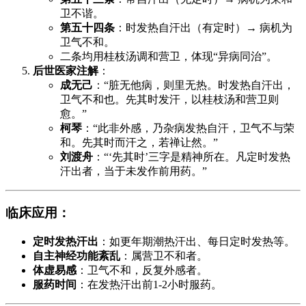
卫不谐。
第五十四条
：时发热自汗出（有定时）→ 病机为
卫气不和。
二条均用桂枝汤调和营卫，体现“异病同治”。
后世医家注解
：
成无己
：“脏无他病，则里无热。时发热自汗出，
卫气不和也。先其时发汗，以桂枝汤和营卫则
愈。”
柯琴
：“此非外感，乃杂病发热自汗，卫气不与荣
和。先其时而汗之，若禅让然。”
刘渡舟
：“‘先其时’三字是精神所在。凡定时发热
汗出者，当于未发作前用药。”
临床应用
：
定时发热汗出
：如更年期潮热汗出、每日定时发热等。
自主神经功能紊乱
：属营卫不和者。
体虚易感
：卫气不和，反复外感者。
服药时间
：在发热汗出前1-2小时服药。