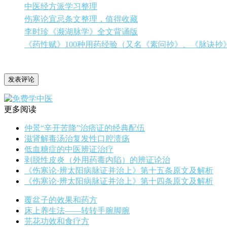
中医经方派学习整理
伤寒论宜忌条文整理，值得收藏
李时珍《濒湖脉学》全文背诵版
《药性赋》100种用药经验（又名《素问抄》、《脉诀抄
更多阅读
仲景“辛开苦降”治痞证的经典配伍
滋肾解毒汤治复发性口腔溃疡
低血糖症的中医辨证治疗
剥脱性皮炎（外用药毒内陷）的辨证论治
《伤寒论·辨太阳病脉证并治上》第十五条原文及解析
《伤寒论·辨太阳病脉证并治上》第十四条原文及解析
覆盆子的效果和药方
床上养生法——转转手腕脚腕
芫花功效和食疗方