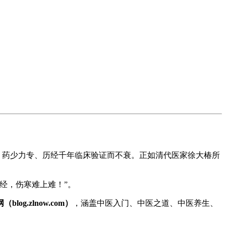
谨、药少力专、历经千年临床验证而不衰。正如清代医家徐大椿所
经，伤寒难上难！”。
log.zlnow.com）
，涵盖中医入门、中医之道、中医养生、