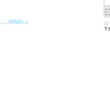
》、《药性抄》）
下