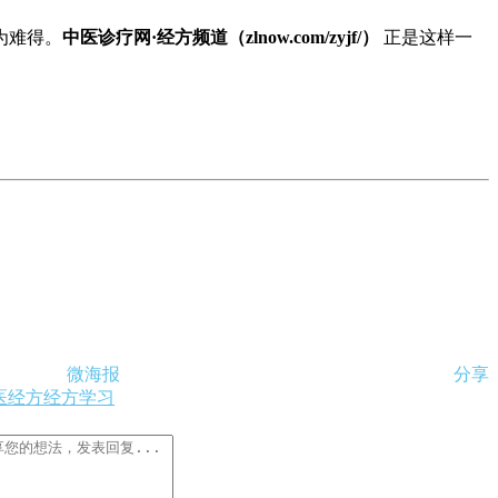
为难得。
中医诊疗网·经方频道（zlnow.com/zyjf/）
正是这样一
微海报
分享
医经方
经方学习