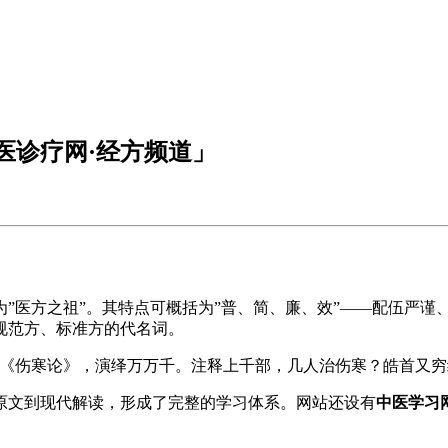
医诊疗网·经方频道」
为”医方之祖”。其特点可概括为”普、简、廉、效”——配伍严
规范方、标准方的代名词。
部《伤寒论》，演绎万万千。注释上千部，几人治伤寒？皓首又穷
原文到现代解读，形成了完整的学习体系。网站还设有
中医学习网（b