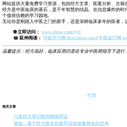
网站提供大量免费学习资源，包括经方文章、医案分析、古籍
经方是中医临床的基石，是千年智慧的结晶。在信息爆炸的时
个值得信赖的学习园地。
无论你是刚踏入中医之门的新手，还是深耕临床多年的医者，
🌐 立即访问：
www.zlnow.com/zyjf/
📖 延伸阅读：
中医学习网 blog.zlnow.com
|
中医诊疗网 www
温馨提示：经方虽好，临床应用仍需在专业中医师指导下进行
打赏
相关文章
72条经方笔记助你精细辩证
黄煌：基于经方医学对新型冠状病毒肺炎的思考