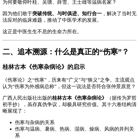
为何要敬仰叶桂、吴瑭、薛雪、王士雄等温病名家？
因为他们敢于
突破传统、与时俱进、知行合一
，解决了当时无
法应对的临床难题，推动了中医学术的发展。
这正是中医生生不息的生命力所在。
二、追本溯源：什么是真正的“伤寒”？
桂林古本《伤寒杂病论》的启示
《伤寒论》之“伤寒”，历来有“广义”与“狭义”之争。主流观点
认为“伤寒为外感病总称”，但这一说法是否符合张仲景原意？
广西人民出版社出版的
桂林古本《伤寒杂病论》
（据传为罗哲
初手抄），虽存真伪争议，却极具研究价值。其十六卷结构清
晰展现了：
伤寒与杂病的关系
伤寒与温病、暑病、热病、湿病、燥病、风病的并列关
系