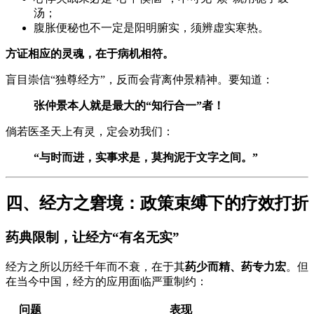
汤；
腹胀便秘也不一定是阳明腑实，须辨虚实寒热。
方证相应的灵魂，在于病机相符。
盲目崇信“独尊经方”，反而会背离仲景精神。要知道：
张仲景本人就是最大的“知行合一”者！
倘若医圣天上有灵，定会劝我们：
“与时而进，实事求是，莫拘泥于文字之间。”
四、经方之窘境：政策束缚下的疗效打折
药典限制，让经方“有名无实”
经方之所以历经千年而不衰，在于其
药少而精、药专力宏
。但
在当今中国，经方的应用面临严重制约：
问题
表现