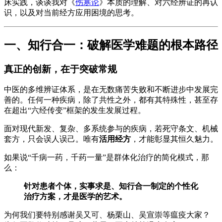
床实践，谈谈我对《
伤寒论
》本质的理解、对六经辨证的再认
识，以及对当前经方应用困境的思考。
一、知行合一：破解医学难题的根本路径
真正的创新，在于突破常规
中医的多维辨证体系，是在无数痛苦失败和不断进步中发展完
善的。任何一种疾病，除了共性之外，都有其特殊性，甚至存
在超出“六经传变”框架的发生发展过程。
面对现代新发、复杂、多系统参与的疾病，若死守条文、机械
套方，只会误人误己。唯有
活用经方
，才能彰显其恒久魅力。
如果说“千病一药，千药一量”是群体化治疗的简化模式，那
么：
针对患者个体，实事求是、知行合一制定的个性化
治疗方案，才是医学的艺术。
为何我们要特别感谢吴又可、杨栗山、吴宣崇等瘟疫大家？