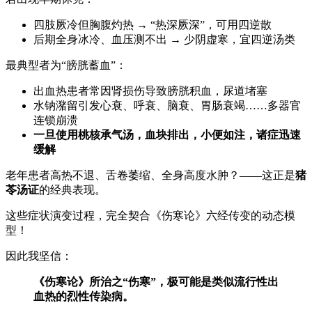
四肢厥冷但胸腹灼热 → “热深厥深”，可用四逆散
后期全身冰冷、血压测不出 → 少阴虚寒，宜四逆汤类
最典型者为“膀胱蓄血”：
出血热患者常因肾损伤导致膀胱积血，尿道堵塞
水钠潴留引发心衰、呼衰、脑衰、胃肠衰竭……多器官
连锁崩溃
一旦使用桃核承气汤，血块排出，小便如注，诸症迅速
缓解
老年患者高热不退、舌卷萎缩、全身高度水肿？——这正是
猪
苓汤证
的经典表现。
这些症状演变过程，完全契合《伤寒论》六经传变的动态模
型！
因此我坚信：
《伤寒论》所治之“伤寒”，极可能是类似流行性出
血热的烈性传染病。