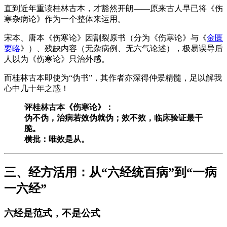
直到近年重读桂林古本，才豁然开朗——原来古人早已将《伤
寒杂病论》作为一个整体来运用。
宋本、唐本《伤寒论》因割裂原书（分为《伤寒论》与《
金匮
要略
》）、残缺内容（无杂病例、无六气论述），极易误导后
人以为《伤寒论》只治外感。
而桂林古本即使为“伪书”，其作者亦深得仲景精髓，足以解我
心中几十年之惑！
评桂林古本《伤寒论》：
伪不伪，治病若效伪就伪；效不效，临床验证最干
脆。
横批：唯效是从。
三、经方活用：从“六经统百病”到“一病
一六经”
六经是范式，不是公式