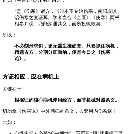
正如《兰台轨范·凡例》所言：
“盖《伤寒》诸方，当时本不专治伤寒，南阳取以
治伤寒之变证耳。学者当合《金匮》《伤寒》两书
相参并观，乃能深通其义，而所投辄效矣。”
所以：
不必刻舟求剑，更无需生搬硬套。只要抓住病机，
精选古方，分期分证而治，便是今日之《伤寒
论》。
方证相应，应在病机上
关键在于：
根据证的核心病机使用经方，而非机械对照条文。
切勿拿《伤寒论》中外感病的条文，去套用内伤杂病！
比如：
心悸失眠未必是“心中懊恼”，不可见“烦”就用栀子豉