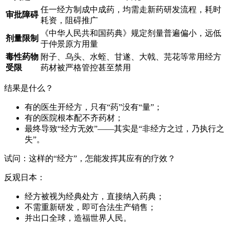
任一经方制成中成药，均需走新药研发流程，耗时
审批障碍
耗资，阻碍推广
《中华人民共和国药典》规定剂量普遍偏小，远低
剂量限制
于仲景原方用量
毒性药物
附子、乌头、水蛭、甘遂、大戟、芫花等常用经方
受限
药材被严格管控甚至禁用
结果是什么？
有的医生开经方，只有“药”没有“量”；
有的医院根本配不齐药材；
最终导致“经方无效”——其实是“非经方之过，乃执行之
失”。
试问：这样的“经方”，怎能发挥其应有的疗效？
反观日本：
经方被视为经典处方，直接纳入药典；
不需重新研发，即可合法生产销售；
并出口全球，造福世界人民。