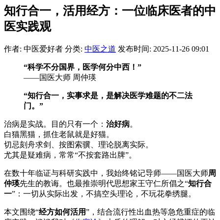
知行合一，活用经方：一位临床医者的中
医实践观
作者: 中医爱好者
分类:
中医之道
发布时间: 2025-11-26 09:01
“科学不分国界，医学何分中西！”
——国医大师 周仲瑛
“知行合一，实事求是，是解决医学难题的不二法
门。”
治病是实战。目的只有一个：
治好病
。
白猫黑猫，抓住老鼠就是好猫。
切忌刻舟求剑、按图索骥、理论脱离实际。
尤其是疑难病，常常“不按套路出牌”。
在数十年临证与科研实践中，我始终铭记导师——国医大师
周
仲瑛
先生的教诲。也最推崇明代思想家王守仁所倡之“
知行合
一
”：一切从实际出发，不搞空头理论，不玩花拳绣腿。
本文围绕“
经方如何活用
”，结合流行性出血热等急危重症的临