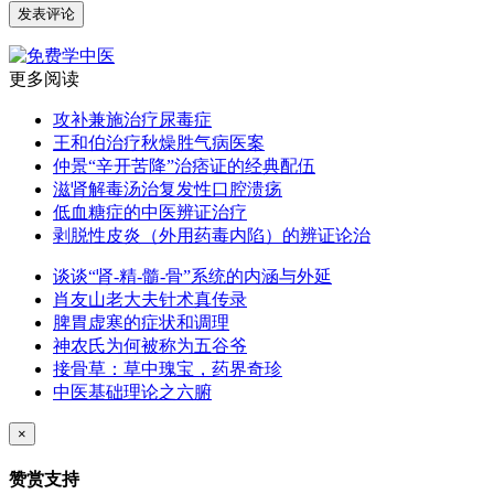
更多阅读
攻补兼施治疗尿毒症
王和伯治疗秋燥胜气病医案
仲景“辛开苦降”治痞证的经典配伍
滋肾解毒汤治复发性口腔溃疡
低血糖症的中医辨证治疗
剥脱性皮炎（外用药毒内陷）的辨证论治
谈谈“肾-精-髓-骨”系统的内涵与外延
肖友山老大夫针术真传录
脾胃虚寒的症状和调理
神农氏为何被称为五谷爷
接骨草：草中瑰宝，药界奇珍
中医基础理论之六腑
×
赞赏支持