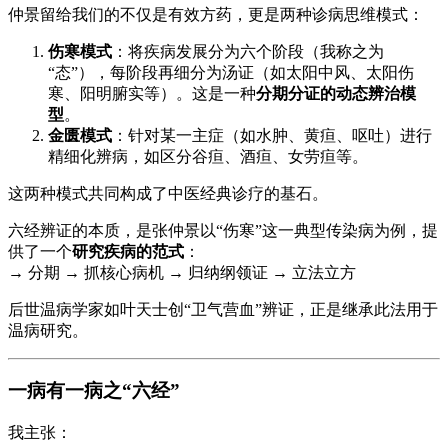
仲景留给我们的不仅是有效方药，更是两种诊病思维模式：
伤寒模式
：将疾病发展分为六个阶段（我称之为
“态”），每阶段再细分为汤证（如太阳中风、太阳伤
寒、阳明腑实等）。这是一种
分期分证的动态辨治模
型
。
金匮模式
：针对某一主症（如水肿、黄疸、呕吐）进行
精细化辨病，如区分谷疸、酒疸、女劳疸等。
这两种模式共同构成了中医经典诊疗的基石。
六经辨证的本质，是张仲景以“伤寒”这一典型传染病为例，提
供了一个
研究疾病的范式
：
→ 分期 → 抓核心病机 → 归纳纲领证 → 立法立方
后世温病学家如叶天士创“卫气营血”辨证，正是继承此法用于
温病研究。
一病有一病之“六经”
我主张：