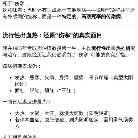
死于“伤寒”。
这意味着：当时还有三成死于其他疾病——说明“伤寒”并非所
有外感病的统称，而是一种
特定的、高致死率的传染病
。
流行性出血热：还原“伤寒”的真实面目
我在1985年考取周仲瑛教授博士生，主攻
流行性出血热
的研究
与治疗。这段经历让我彻底明白了“伤寒”可能的真实所指。
该病初期表现为：
发热、恶寒、头痛、身痛、腰痛、骨节疼痛（典型太阳
经证）
面红、眼红、颈红（“三红”）
一两日后迅速进展为：
大热、大渴、大汗、脉洪大而数（阳明经证）
若伴毒血症、腹胀便秘，则为阳明腑实，需用承气汤类
方
若出现早期休克：