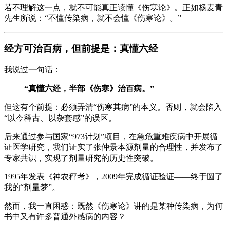
若不理解这一点，就不可能真正读懂《伤寒论》。正如杨麦青
先生所说：“不懂传染病，就不会懂《伤寒论》。”
经方可治百病，但前提是：真懂六经
我说过一句话：
“真懂六经，半部《伤寒》治百病。”
但这有个前提：必须弄清“伤寒其病”的本义。否则，就会陷入
“以今释古、以杂套感”的误区。
后来通过参与国家“973计划”项目，在急危重难疾病中开展循
证医学研究，我们证实了张仲景本源剂量的合理性，并发布了
专家共识，实现了剂量研究的历史性突破。
1995年发表《神农秤考》，2009年完成循证验证——终于圆了
我的“剂量梦”。
然而，我一直困惑：既然《伤寒论》讲的是某种传染病，为何
书中又有许多普通外感病的内容？