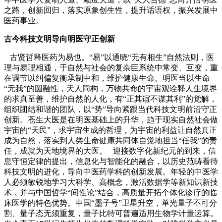
之路，创新回归，落实原象创生性，提升话语权，振兴发展中
医药事业。
古今科技文明导向明医守正创新
古贤哲释医药为易也。“易”以通晓“无有相生”自然法则，医
理与易理相通，于自然与社会的复杂巨系统中常变、互变，重
在调节以纠偏复衡承制中和，维护健康生命。明医当以生命
“无我”的圆融性，天人同构，万物共命的宇宙观诠释人生境界
的求真至善，维护自然的人化，有“正其谊不谋其利”的觉解，
组织团结和谐的团队，以“势”导向紧跟当代科技文明前沿守正
创新。苍生大医是在明医基础上的升华，趋于现实自然社会做
宇宙的“天民”，求宇宙生成的哲理，为宇宙的利益让自然真正
成为自然，落实到人类生命健康共同体自觉地担当“任我”的责
任，成就为天地境界的大医。 迎接数字化新纪元的到来，信
息守恒定律的提出，信息化与智能化的融合，以历史范畴看待
科技文明的进化，导向中医药学科的创新发展。年轻的中医学
人必须敏锐地学习大科学、高概念，激活数据学等新知识新技
术，并与中国哲学“间性论”结合，高质量开拓个体化诊疗的临
床医学的特色优势。中国“墨子号”卫星升空，单光量子不可分
割、量子态无须重复，量子比特可普遍适用生物学计量运算。