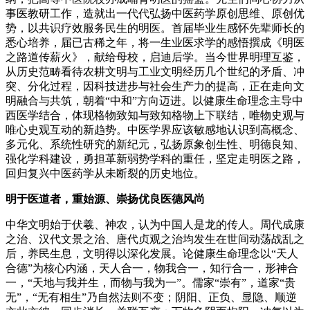
事医教研工作，造就出一代代弘扬中医药学原创思维、原创优
势，以共识疗效服务民生的明医。首届毕业生感怀先辈师长的
悉心培养，届已古稀之年，将一生业医求学的感悟撰成《明医
之路道传薪火》，献给母校，启迪后学。当今世界明理互鉴，
从历史范畴看待农耕文明与工业文明经历几个世纪的矛盾、冲
突、分化过程，因科技进步与社会生产力的提高，正在走向文
明融合与共筑，朝着“中和”方向迈进。以健康生命理念主导中
西医学结合，体现格物致知与致知格物上下联结，唯物史观与
唯心史观互动的新趋势。中医学界应该敏感地认识到高概念、
多元化、系统性研究的新纪元，弘扬原象创生性、明德良知、
强化学科建设，勇担革新弱势学科的重任，坚定走明医之路，
回归复兴中医药学从未断裂的历史地位。
明于医道者，重始源、崇扬优良医德风尚
中华文明始于伏羲、神农，认为中国人是龙的传人。周代成康
之治、汉代文景之治、唐代贞观之治均发生在世间动荡战乱之
后，养民生息，文明得以深化发展。论健康生命理念以“天人
合德”为核心内涵，天人合一，物我合一，知行合一，形神合
一，“天地与我并生，而物与我为一”。儒家“崇有”，道家“贵
无”，“无有相生”乃自然法则不变；阴阳、正负、显隐、顺逆