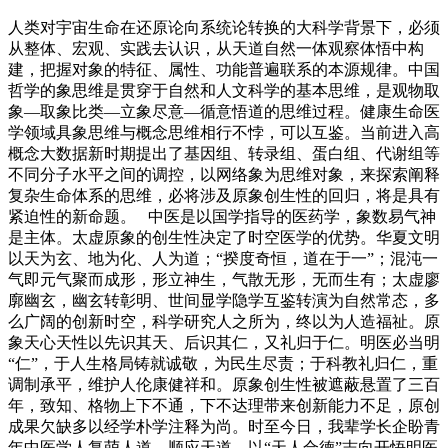
人类对宇宙生命在还原论向系统论转换的大科学背景下，必须
从整体、宏观、实践去认识，从天道自然一体观察体悟中构
建，把握对象的特征、属性、功能普遍联系的本源规律。中国
哲学的象思维是贯穿于自然和人文科学的基本思维，是观物取
象—取象比类—立象尽意—循意悟道的思维过程。健康生命医
学领域具象思维与概念思维相行不悖，可以互鉴。当前进入高
概念大数据新时期提出了基因组、转录组、蛋白组、代谢组等
不同分子水平之间的调控，以网络象为思维对象，来探索阐释
复杂生命体系的思维，必将涉及原象创生性的回归，将是具有
紧迫性的新命题。 中医是以国学指导的医药学，象数易气神
是主体。太虚原象的创生性决定了时空医学的优势。华夏文明
以天为玄、地为化、人为道；“揆度奇恒，道在于一”；混沌一
气即元气聚而成形，形立神生，气散无形，无而生有；太虚廖
廓幽玄，幽玄转彰明、世间显学隐学互鉴转演为自然常态，多
么广阔的创新时空，科学研究人之所为，终以为人造福祉。原
象天心天性以先识其天、后识其仁，又礼归于仁。明医必当明
“仁”，于人生格局铸就诚敬，为民生尽责；于科教礼归仁，重
调制承平，维护人伦康健祥和。原象创生性被遮蔽悬置了三百
年，致知、格物上下不通，下不达理带来创新能力不足，原创
成果欠缺多以经学朴学注释为尚。时至今日，我辈学长企盼青
年中医学人复萌人道、顺应天道，以“天人合德”志向开悟明医