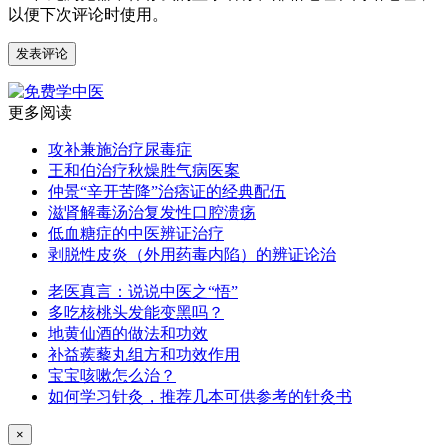
以便下次评论时使用。
更多阅读
攻补兼施治疗尿毒症
王和伯治疗秋燥胜气病医案
仲景“辛开苦降”治痞证的经典配伍
滋肾解毒汤治复发性口腔溃疡
低血糖症的中医辨证治疗
剥脱性皮炎（外用药毒内陷）的辨证论治
老医真言：说说中医之“悟”
多吃核桃头发能变黑吗？
地黄仙酒的做法和功效
补益蒺藜丸组方和功效作用
宝宝咳嗽怎么治？
如何学习针灸，推荐几本可供参考的针灸书
×