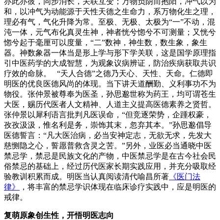
亦此亦彼，同步消长，关联互变；万物负阴而抱阳，冲气以为
和，以冲气为动能源于天性天德之生命力，系万物化生之理，
理必有气，气化升降为常。至极、无极、太极为“一”不动，混
沌一体，元气布化真灵生神，神者恍兮惚兮不可测量；又恍兮
惚兮起于毫厘可以度量，“二”数神，神生数，数生象，象生
器。神数象器一体当是形上学与形下学关联，这是国学原理指
引中医药学的大成智慧，为观象议病辨证，防治疾病获取共识
疗效的命脉。 “天人合德”之德乃天心、天性、天命。仁德即
明医的优良医德风尚的体现。当下讲天道酬勤、义利事功不为
物役。张仲景被尊奉为医圣，孙思邈世称为药王，均可谓苍生
大医，赐历代医者人文精神、人道主义提高医德素养之贤哲。
张仲景以犀利语言批判凡医误命，“但竞逐荣势，企踵权豪，
孜孜汲汲，惟名利是务，崇饰其末，忽弃其本。”孙思邈倡导
医德誓言：“凡大医治病，必当安神定志，无欲无求，先发大
慈恻隐之心，誓愿普救含灵之苦。”另外，业医必当通晓中医
禁忌学，禁忌是民族文化的产物，中医禁忌学是在古今社会民
俗禁忌的基础上，经过历代医家长期实践应用，并充分吸取经
验教训积累而成。明医当认真阅读清代喻昌所著
《医门法
律》
，将丰富的禁忌学识体现在临床诊疗实践中，应是明医的
戒律。
复萌原象创生性，开悟明医志向