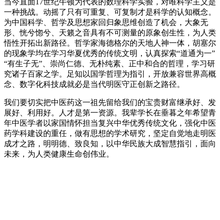
当今直面17世纪牛顿为代表的数理科学实验，对唯科学主义是
一种挑战。动摇了只有可重复、可复制才是科学的认知概念。
为中国科学、哲学及思想家回归象思维创造了机会，大象无
形、恍兮惚兮、天籁之音具有不可测量的原象创生性，为人类
悟性开拓出新路径。哲学家海德格尔的天地人神一体，胡塞尔
的现象学均在学习华夏优秀的传统文明，认真探索“道通为一”
“有生子无”、崇尚仁德、无朴纯素、正中和合的哲理，学习研
究诸子百家之学。足知以国学哲理为指引，开放兼容世界高概
念、数字化科技成就必是当代明医守正创新之路径。
我们要切实把中医药这一祖先留给我们的宝贵财富继承好、发
展好、利用好。人才是第一资源。我辈学长在垂暮之年希望青
年中医学者以家国情怀担当复兴中华优秀传统文化，强化中医
药学科建设的重任，做有思想的学术研究，坚定自觉地走明医
成才之路，明明德、致良知，以中华民族大成智慧指引，面向
未来，为人类健康生命创伟业。