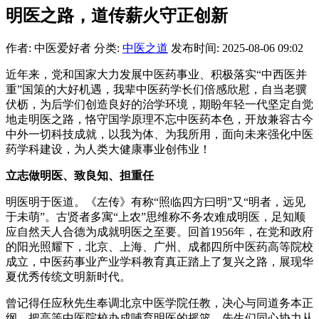
明医之路，道传薪火守正创新
作者: 中医爱好者
分类:
中医之道
发布时间: 2025-08-06 09:02
近年来，党和国家大力发展中医药事业、积极落实“中西医并
重”国策的大好机遇，我辈中医药学长们倍感欣慰，自当老骥
伏枥，为后学们创造良好的治学环境，期盼年轻一代坚定自觉
地走明医之路，恪守国学原理不忘中医药本色，开放兼容古今
中外一切科技成就，以我为体、为我所用，面向未来强化中医
药学科建设，为人类大健康事业创伟业！
立志做明医、致良知、担重任
明医明于医道。《左传》有称“照临四方曰明”又“明者，远见
于未萌”。古贤者多寓“上农”思维称不务农难成明医，足知顺
应自然天人合德为成就明医之至要。回首1956年，在党和政府
的阳光照耀下，北京、上海、广州、成都四所中医药高等院校
成立，中医药事业产业学科教育真正踏上了复兴之路，展现华
夏优秀传统文明新时代。
曾记得任应秋先生奉调北京中医学院任教，决心与同道务本正
纲，把高等中医院校办成哺育明医的摇篮。先生们同心协力从