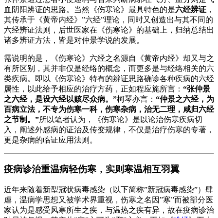
血阴阳辨证的思路。当然《伤寒论》最具特色的是
六经辨证
，
其传承于《黄帝内经》”六经”理论，同时又创造出与其不同的
六经辨证法则，后世医家在《伤寒论》的基础上，归纳总结出
诸多辨证方法，皆是对仲景学说的发展。
需说明的是，《伤寒论》六经之名源自《黄帝内经》却又与之
有所区别，其并非仅是经络的概念，而更多是与经络相关的六
类疾病。即以《伤寒论》特有的辨证思路确诊各种疾病的六经
属性，以此给予相应的治疗方药，正如程应旄所言：
“张仲景
之六经，是设六经以赅尽众病。”
柯琴亦言：
“仲景之六经，为
百病立法，不专为伤寒一科，伤寒杂病，治无二理，咸归六经
之节制。”
所以笔者认为，《伤寒论》是以论治伤寒疾病切
入，阐述外感病的证治及传变规律，不仅是治疗伤寒的专著，
更是杂病的临证应用法则。
疫病诊治重温病轻伤寒，实则寒温相互羽翼
近年来随着新型冠状病毒感染（以下简称”新冠病毒感染”）肆
虐，温病学思想又被学术界重视，伤寒之名因”寒”而被部分医
家认为是感受风寒所生之疾，与温热之疾有异，故在疫病诊治