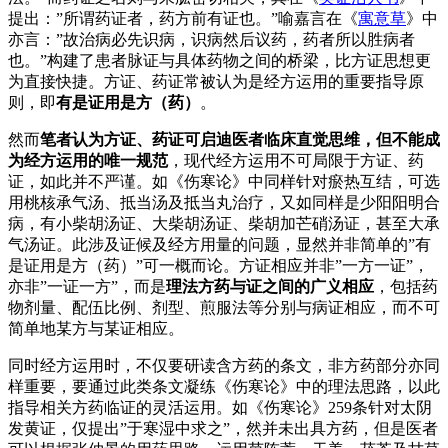
提出：”所谓药证者，药方前有证也。”喻嘉言在《
寓意草
》中
亦言：”故治病必先识病，识病然后议药，药者所以胜病者
也。”构建了患者脉证与具体药物之间的桥梁，比方证思想更
为直接快捷。方证、药证常被认为是经方运用的重要指导原
则，即
有是证用是方（药）
。
然而
笔者认为方证、药证可启迪医者临床直觉思维，但不能成
为经方运用的唯一规范
，现代经方运用不可局限于方证、药
证，如此并不严谨。如《伤寒论》中同样针对瘀热互结，可选
用桃核承气汤、抵当汤及抵当丸治疗，又如同样是少阳阳明合
病，有小柴胡汤证、大柴胡汤证、柴胡加芒硝汤证，甚至大承
气汤证。此涉及证候及经方用量的问题，显然并非简单的”有
是证用是方（药）”可一概而论。方证相应并非”一方一证”，
亦非”一证一方”，而是
理法方药与证之间的广义相应
，包括药
物剂量、配伍比例、剂型、煎服法等分别与病证相应，而不可
简单地某方与某证相应。
同时经方运用时，不仅要研读含方药的条文，非方药部分亦同
样重要，要通过此类条文凝练《伤寒论》中的理法思路，以此
指导相关方药临证的灵活运用。如《伤寒论》259条针对太阴
发黄证，仅提出”于寒湿中求之”，然并未出具方药，但是医者