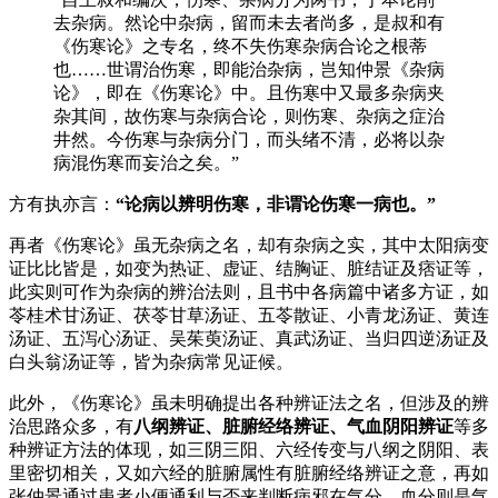
去杂病。然论中杂病，留而未去者尚多，是叔和有
《伤寒论》之专名，终不失伤寒杂病合论之根蒂
也……世谓治伤寒，即能治杂病，岂知仲景《杂病
论》，即在《伤寒论》中。且伤寒中又最多杂病夹
杂其间，故伤寒与杂病合论，则伤寒、杂病之症治
井然。今伤寒与杂病分门，而头绪不清，必将以杂
病混伤寒而妄治之矣。”
方有执亦言：
“论病以辨明伤寒，非谓论伤寒一病也。”
再者《伤寒论》虽无杂病之名，却有杂病之实，其中太阳病变
证比比皆是，如变为热证、虚证、结胸证、脏结证及痞证等，
此实则可作为杂病的辨治法则，且书中各病篇中诸多方证，如
苓桂术甘汤证、茯苓甘草汤证、五苓散证、小青龙汤证、黄连
汤证、五泻心汤证、吴茱萸汤证、真武汤证、当归四逆汤证及
白头翁汤证等，皆为杂病常见证候。
此外，《伤寒论》虽未明确提出各种辨证法之名，但涉及的辨
治思路众多，有
八纲辨证、脏腑经络辨证、气血阴阳辨证
等多
种辨证方法的体现，如三阴三阳、六经传变与八纲之阴阳、表
里密切相关，又如六经的脏腑属性有脏腑经络辨证之意，再如
张仲景通过患者小便通利与否来判断病邪在气分、血分则是气