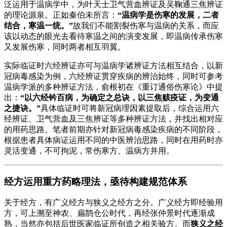
泛运用于温病学中，为叶天士卫气营血辨证及吴鞠通三焦辨证
的理论源泉。正如秦伯未所言：
“温病学是伤寒的发展，二者
结合，寒温一统。”
故我们不能割裂伤寒与温病的关系，而应
该以动态的眼光去看待寒温之间的演变发展，即温病传承伤寒
又发展伤寒，同时两者相互羽翼。
实际临证时六经辨证亦可与温病学诸辨证方法相互结合，以新
冠病毒感染为例，六经辨证贯穿疾病的辨治始终，同时可参考
温病学派的多种辨证方法，俞根初在《重订通俗伤寒论》中提
出：
“以六经钤百病，为确定之总诀，以三焦赅疫证，为变通
之捷诀。”
具体临证时可将新冠病理因素提取后，综合运用六
经辨证、卫气营血及三焦辨证等多种辨证方法，并找出相对应
的用药思路。笔者前期亦针对新冠病毒感染疾病的不同阶段，
根据患者具体病证运用不同的中医辨治思路，同时在用药时亦
灵活变通，不可拘泥，常伤寒方、温病方并用。
经方运用重方药略理法，亟待构建规范体系
关于经方，有广义经方与狭义之经方之分。广义经方即经验用
方，可上溯至神农、扁鹊仓公时代，再经张仲景时代逐渐成
熟，当然亦包括后世医家临证所创造之相关验方。而
狭义之经