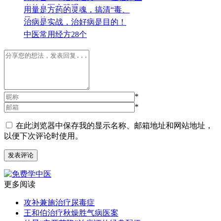
者的中医实践观
用量是方药的灵魂，搞清“毒、
量、效”！
治病是实战，治好病是目的！
中医常用经方28个
*
*
在此浏览器中保存我的显示名称、邮箱地址和网站地址，
以便下次评论时使用。
更多阅读
攻补兼施治疗尿毒症
王和伯治疗秋燥胜气病医案