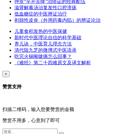
仲景“辛开苦降”治痞证的经典配伍
滋肾解毒汤治复发性口腔溃疡
低血糖症的中医辨证治疗
剥脱性皮炎（外用药毒内陷）的辨证论治
儿童食积发热的中医保健
新时代中医理论自信的科学基础
养儿诀，中医育儿理念方法
清代陆九芝的微博式中医语录
吃完火锅喉咙痛怎么回事？
《难经》第二十四难原文及译文解析
×
赞赏支持
扫描二维码，输入您要赞赏的金额
赞赏不用多，心意到了即可