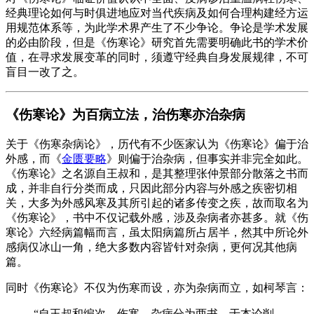
经典理论如何与时俱进地应对当代疾病及如何合理构建经方运
用规范体系等，为此学术界产生了不少争论。争论是学术发展
的必由阶段，但是《伤寒论》研究首先需要明确此书的学术价
值，在寻求发展变革的同时，须遵守经典自身发展规律，不可
盲目一改了之。
《伤寒论》为百病立法，治伤寒亦治杂病
关于《伤寒杂病论》，历代有不少医家认为《伤寒论》偏于治
外感，而《
金匮要略
》则偏于治杂病，但事实并非完全如此。
《伤寒论》之名源自王叔和，是其整理张仲景部分散落之书而
成，并非自行分类而成，只因此部分内容与外感之疾密切相
关，大多为外感风寒及其所引起的诸多传变之疾，故而取名为
《伤寒论》，书中不仅记载外感，涉及杂病者亦甚多。就《伤
寒论》六经病篇幅而言，虽太阳病篇所占居半，然其中所论外
感病仅冰山一角，绝大多数内容皆针对杂病，更何况其他病
篇。
同时《伤寒论》不仅为伤寒而设，亦为杂病而立，如柯琴言：
“自王叔和编次，伤寒、杂病分为两书，于本论削