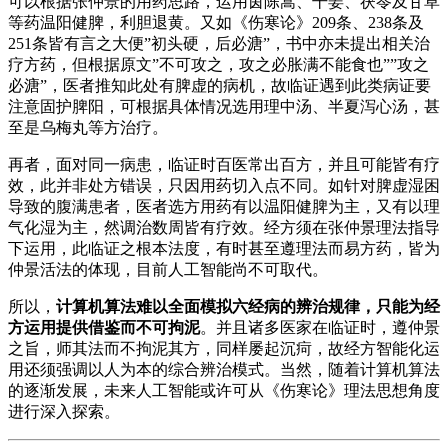
可以根据张仲景的用药思路，运用茵陈蒿、干姜、茯苓及甘草
等药温阳健脾，利胆退黄。又如《伤寒论》209条、238条及
251条皆有言之大便”初头硬，后必溏”，书中亦未提出相关治
疗方药，但根据原文”不可攻之，攻之必胀满不能食也””攻之
必溏”，医者推知此处有脾虚的病机，故临证遇到此类病证要
注意固护脾阳，可根据具体情况选用理中汤、半夏泻心汤，甚
至是乌梅丸等方治疗。
再者，面对同一病患，临证时百医常出百方，并且可能皆有疗
效，此并非处方错误，只因用药切入点不同。如针对脾虚湿困
导致的腹满患者，医者选方用药有以温阳健脾为主，又有以理
气化湿为主，然调治数周皆有疗效。经方须在张仲景理法指导
下运用，此临证之根本法度，有时甚至遵理法而易方药，皆为
仲景活法的体现，目前人工智能尚不可取代。
所以，
计算机算法难以全面模拟六经病的辨治规律，只能为经
方运用提供借鉴而不可拘泥
。并且诸多医家在临证时，遵仲景
之旨，师其法而不拘泥其方，同样屡起沉疴，故经方智能化运
用还须强调以人为本的综合辨治模式。当然，随着计算机算法
的逐渐发展，未来人工智能或许可从《伤寒论》理法思想角度
进行深入探索。