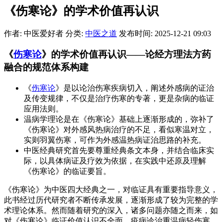
《伤寒论》的学术价值再认识
作者: 中医爱好者
分类:
中医之道
发布时间: 2025-12-21 09:03
《
伤寒论
》的学术价值再认识——论经方理法方药
融合的规范体系构建
《
伤寒论
》是以论治伤寒疾病切入，阐述外感病的证治
及传变规律，不仅是治疗伤寒的专著，更是杂病的临证
应用法则。
温病学理论是在《伤寒论》基础上逐渐形成的，弥补了
《伤寒论》对外感风热病治疗的不足，看似寒温对立，
实则羽翼伤寒，可作为外感温热病证治思路的补充。
中医经典研究首先要尊重经典条文本身，并结合临床实
际，以具体病证及疗效为依据，在实践中还原及理解
《伤寒论》的临证要旨。
《伤寒论》为中医四大经典之一，对临证具有重要指导意义，
此书经过历代研究者不断传承发展，逐渐形成了较为完整的学
术理论体系。然而随着研究的深入，诸多问题亦随之而来，如
对《伤寒论》临证价值认识不全面、疫病诊治重温病轻伤寒、