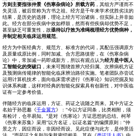
方则主要指张仲景《伤寒杂病论》所载方药
，其组方严谨而不
失灵活，被后世称为方书之祖。经方是千年来学术优胜劣汰的
结果，是历史的选择，理论上经方可治诸病，但实际上并非如
此。经方在部分疾病中效如桴鼓，然而有些疾病却优势不足，
甚至缺乏可重复性，故
亟待以疗效为准绳梳理经方优势病种，
并制定相关临床运用规范
。
经方为中医经典方、规范方、标准方的代词，其配伍强调原方
及原量或原比例，同时加减、合方思路缜密，在《伤寒杂病
论》中，常加减一药即成新方，所以有观点认为
经方是中医人
工智能化的突破口
，未来可围绕首辨六经归属、次辨病机方证
及预测病传规律的智能化临床辨治路径实施。笔者团队亦尝试
运用计算机技术，面向临床需求进行《伤寒论》知识挖掘及知
识体系构建，这样对经典的智能化探索具有创新性，对中医临
证有一定参考价值。
伴随经方的临床运用，方证、药证之说随之而来。其中方证之
名始于孙思邈《
千金翼方
》：”今以方证同条，比类相附，须
有检讨，仓卒易知。”是对《伤寒论》方证思想的总结。柯琴
《伤寒来苏集》采用”以方名证，以证名篇”的编撰原则：”仲
景之方，因症而设，非因经而设。见此症便与此方，是仲景活
法。”而药证之名则与朱肱密切相关，其在《
类证活人书
》中