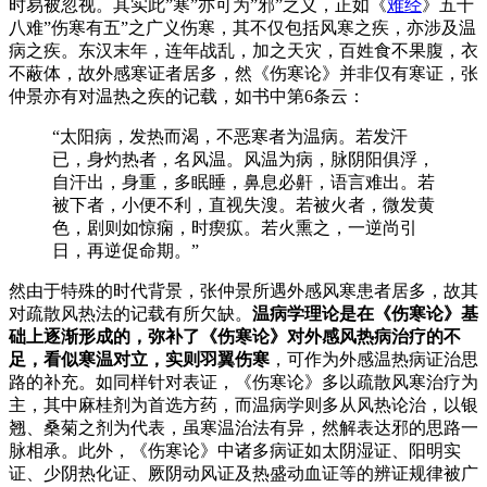
时易被忽视。其实此”寒”亦可为”邪”之义，正如《
难经
》五十
八难”伤寒有五”之广义伤寒，其不仅包括风寒之疾，亦涉及温
病之疾。东汉末年，连年战乱，加之天灾，百姓食不果腹，衣
不蔽体，故外感寒证者居多，然《伤寒论》并非仅有寒证，张
仲景亦有对温热之疾的记载，如书中第6条云：
“太阳病，发热而渴，不恶寒者为温病。若发汗
已，身灼热者，名风温。风温为病，脉阴阳俱浮，
自汗出，身重，多眠睡，鼻息必鼾，语言难出。若
被下者，小便不利，直视失溲。若被火者，微发黄
色，剧则如惊痫，时瘈疭。若火熏之，一逆尚引
日，再逆促命期。”
然由于特殊的时代背景，张仲景所遇外感风寒患者居多，故其
对疏散风热法的记载有所欠缺。
温病学理论是在《伤寒论》基
础上逐渐形成的，弥补了《伤寒论》对外感风热病治疗的不
足，看似寒温对立，实则羽翼伤寒
，可作为外感温热病证治思
路的补充。如同样针对表证，《伤寒论》多以疏散风寒治疗为
主，其中麻桂剂为首选方药，而温病学则多从风热论治，以银
翘、桑菊之剂为代表，虽寒温治法有异，然解表达邪的思路一
脉相承。此外，《伤寒论》中诸多病证如太阴湿证、阳明实
证、少阴热化证、厥阴动风证及热盛动血证等的辨证规律被广