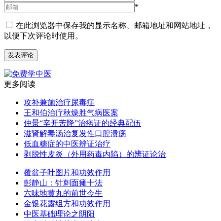
*
在此浏览器中保存我的显示名称、邮箱地址和网站地址，
以便下次评论时使用。
更多阅读
攻补兼施治疗尿毒症
王和伯治疗秋燥胜气病医案
仲景“辛开苦降”治痞证的经典配伍
滋肾解毒汤治复发性口腔溃疡
低血糖症的中医辨证治疗
剥脱性皮炎（外用药毒内陷）的辨证论治
覆盆子叶图片和功效作用
彭静山：针刺面瘫十法
六味地黄丸的前世今生
金银花露组方和功效作用
中医基础理论之阴阳