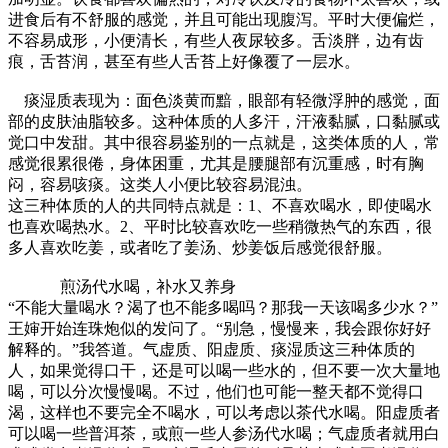
进食后有不舒服的感觉，并且可能出现腹泻。平时大便偏烂，
不容易成形，小便清长，有些人夜尿较多。舌淡胖，边有齿
痕，舌苔润，甚至有些人舌苔上好像覆了一层水。
痰湿质表现为：面色淡黄而黯，眼部有轻微浮肿的感觉，面
部的皮肤油脂较多。这种体质的人多汗，汗液黏腻，口黏腻或
觉口中发甜。其中很容易鉴别的一点就是，这类体质的人，常
感觉很累很倦，身体困重，尤其是腰腿部有沉重感，时有胸
闷，容易咳痰。这类人小便比较容易混浊。
这三种体质的人的共同特点就是：1、不喜欢喝水，即使喝水
也喜欢喝热水。2、平时比较喜欢吃一些稍微热气的东西，很
多人喜欢吃姜，或者吃了姜汤、炒姜饭后感觉很舒服。
煎汤代水喝，补水又养身
“不能大量喝水？渴了也不能多喝吗？那我一天该喝多少水？”
王婶开始连珠炮似的发问了。“别急，慢慢来，我会跟你好好
解释的。”我答道。气虚质、阳虚质、痰湿质这三种体质的
人，如果觉得口干，还是可以喝一些水的，但不要一次大量地
喝，可以分次慢慢喝。不过，他们也可能一整天都不觉得口
渴，这样也不要完全不喝水，可以考虑以茶代水喝。阳虚质者
可以喝一些普洱茶，或煎一些人参汤代水喝；气虚质者就用白