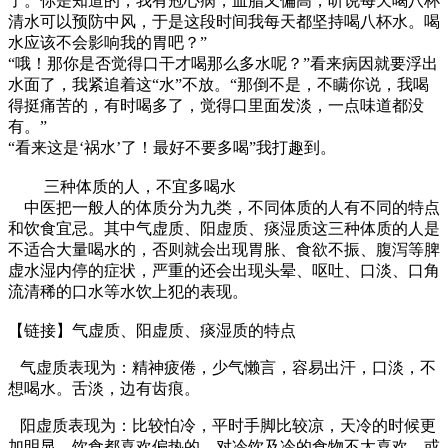
了。你是知道的，我有冠心病，血脂又偏高，听说每天喝八杯
清水可以预防中风，于是这段时间我每天都坚持喝八杯水。喝
水应该不会影响我的胃吧？”
“哦！那你是否觉得口干才喝那么多水呢？”看来病因就要浮出
水面了，我紧追着这“水”不放。“那倒不是，不瞒你说，我喝
得挺痛苦的，有时喝多了，觉得口里面发淡，一点味道都没
有。”
“看来这是‘祸水’了！最好不要多喝”我打趣到。
三种体质的人，不宜多喝水
中医把一般人的体质分为九类，不同体质的人有不同的特点
和饮食宜忌。其中气虚质、阳虚质、痰湿质这三种体质的人是
不适合大量喝水的，否则就会出现胃胀、食欲不振、腹泻等脾
虚水湿内停的症状，严重的还会出现头晕、呕吐、口淡、口角
流清稀的口水等水饮上犯的表现。
【链接】气虚质、阳虚质、痰湿质的特点
气虚质表现为：精神疲倦，少气懒言，容易出汗，口淡，不
想喝水。舌淡，边有齿痕。
阳虚质表现为：比较怕冷，平时手脚比较凉，天冷的时候更
加明显。饮食都喜欢偏热的，对冷饮及冷的食物不太喜欢，或