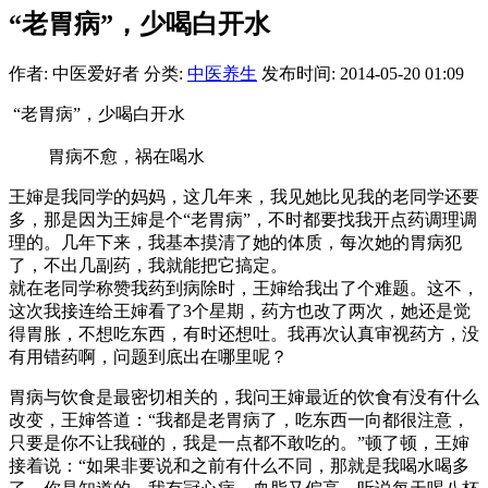
“老胃病”，少喝白开水
作者: 中医爱好者
分类:
中医养生
发布时间: 2014-05-20 01:09
“老胃病”，少喝白开水
胃病不愈，祸在喝水
王婶是我同学的妈妈，这几年来，我见她比见我的老同学还要
多，那是因为王婶是个“老胃病”，不时都要找我开点药调理调
理的。几年下来，我基本摸清了她的体质，每次她的胃病犯
了，不出几副药，我就能把它搞定。
就在老同学称赞我药到病除时，王婶给我出了个难题。这不，
这次我接连给王婶看了3个星期，药方也改了两次，她还是觉
得胃胀，不想吃东西，有时还想吐。我再次认真审视药方，没
有用错药啊，问题到底出在哪里呢？
胃病与饮食是最密切相关的，我问王婶最近的饮食有没有什么
改变，王婶答道：“我都是老胃病了，吃东西一向都很注意，
只要是你不让我碰的，我是一点都不敢吃的。”顿了顿，王婶
接着说：“如果非要说和之前有什么不同，那就是我喝水喝多