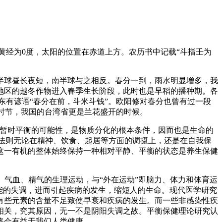
阳黄经为0度，太阳的位置在赤道上方。农历书中记载“斗指壬为
半球昼长夜短，南半球与之相反。春分一到，雨水明显增多，我
地区的越冬作物进入春季生长阶段，此时也是早稻的播种期。各
广东有谚语“春分在前，斗米斗钱”。欧阳修对春分也曾有过一段
好时节，我国的台湾省更是兰花盛开的时候。
，暂时平衡的可能性，是物质分化的根本条件，因而也是生命的
一法则无论在精神、饮食、起居等方面的调摄上，还是在自我保
这一有机的整体始终保持一种相对平静、平衡的状态是养生保健
、气血、精气的生理运动，与“外在运动”即脑力、体力和体育运
能的失调，进而引起疾病的发生，缩短人的生命。现代医学研究
有些元素的含量不足致使早衰和疾病的发生。而一些非感染性疾
相关，究其原因，无一不是阴阳失调之故。平衡保健理论研究认
将会有益于我们人类健康。