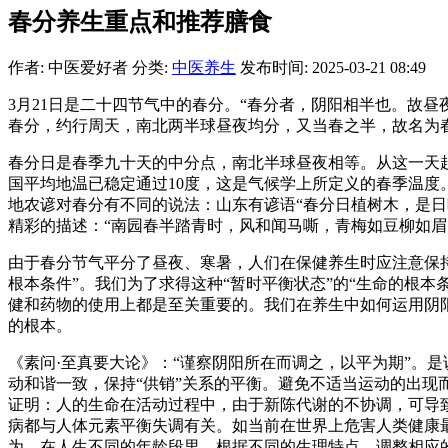
春分养生重点和推荐膳食
作者: 中医爱好者
分类:
中医养生
发布时间: 2025-03-21 08:49
3月21日是二十四节气中的春分。“春分者，阴阳相半也。故昼
春分，约行周天，南北两半球昼夜均分，又当春之半，故名为春
春分日是春季九十天的中分点，南北半球昼夜相等。从这一天
国平均地温已稳定通过10度，这是气候学上所定义的春季温
地农谚对春分有不同的说法：山东有谚语“春分日植树木，是日晴
精彩的描述：“南园春半踏青时，风和闻马嘶，青梅如豆柳如眉
由于春分节气平分了昼夜、寒暑，人们在保健养生时应注意保
根本条件”。我们为了求得这种“暂时平衡状态”的“生命的根
健和药物的使用上都是至关重要的。我们在养生中如何运用阴
的根本。
《素问·至真要大论》：“谨察阴阳所在而调之，以平为期”。
动和谐一致，保持“供销”关系的平衡。避免不适当运动的出
证明：人的生命在活动过程中，由于新陈代谢的不协调，可导
病都与人体元素平衡失调有关。如当前在世界上危害人类健康
为，在人生不同的年龄段里，根据不同的生理特点，调整相应