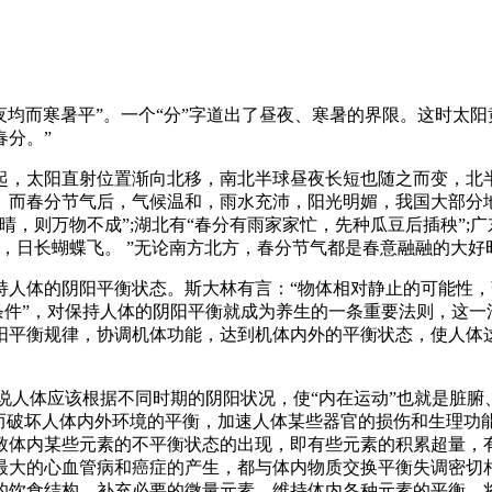
夜均而寒暑平”。一个“分”字道出了昼夜、寒暑的界限。这时太
分。”
起，太阳直射位置渐向北移，南北半球昼夜长短也随之而变，北
度。而春分节气后，气候温和，雨水充沛，阳光明媚，我国大部分
，则万物不成”;湖北有“春分有雨家家忙，先种瓜豆后插秧”;
，日长蝴蝶飞。 ”无论南方北方，春分节气都是春意融融的大
持人体的阴阳平衡状态。斯大林有言：“物体相对静止的可能性
本条件”，对保持人体的阴阳平衡就成为养生的一条重要法则，这
阳平衡规律，协调机体功能，达到机体内外的平衡状态，使人体
是说人体应该根据不同时期的阴阳状况，使“内在运动”也就是脏腑
现而破坏人体内外环境的平衡，加速人体某些器官的损伤和生理功
致体内某些元素的不平衡状态的出现，即有些元素的积累超量，
最大的心血管病和癌症的产生，都与体内物质交换平衡失调密切
的饮食结构，补充必要的微量元素，维持体内各种元素的平衡，