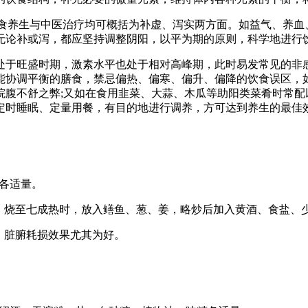
饮食养生与中医治疗均可概括为补虚、泻实两方面。如益气、养血
无论补或泻，都应坚持调整阴阳，以平为期的原则，科学地进行
处于旺盛时期，激素水平也处于相对高峰期，此时易发常见的非
能协调平衡的膳食，禁忌偏热、偏寒、偏升、偏降的饮食误区，
脘腹不舒之弊;又如在食用韭菜、大蒜、木瓜等助阳类菜肴时常配
定时睡眠、定量用餐，有目的地进行调养，方可达到养生的最佳
油各适量。
油，烧至七成热时，放入鳝鱼、葱、姜，略炒后加入黄酒、食盐、
，脏腑耗损效果尤其为好。