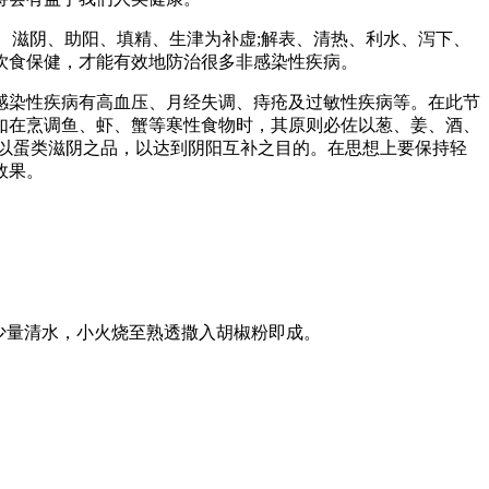
、滋阴、助阳、填精、生津为补虚;解表、清热、利水、泻下、
饮食保健，才能有效地防治很多非感染性疾病。
感染性疾病有高血压、月经失调、痔疮及过敏性疾病等。在此节
如在烹调鱼、虾、蟹等寒性食物时，其原则必佐以葱、姜、酒、
以蛋类滋阴之品，以达到阴阳互补之目的。在思想上要保持轻
效果。
少量清水，小火烧至熟透撒入胡椒粉即成。