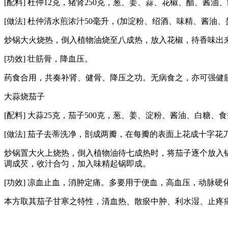
[配料] 杜仲12克，猪肾250克，葱、姜、蒜、花椒、醋、酱
[做法] 杜仲清水煎浓汁50毫升，(加淀粉、绍酒、味精、酱
炒锅大火烧热，倒入植物油烧至八成热，放入花椒，待香味出
[功效] 壮筋骨，降血压。
药食合用，共奏补肾、健骨、降压之功。无病食之，亦可强健
大蒜烧茄子
[配料] 大蒜25克，茄子500克，葱、姜、淀粉、酱油、白糖
[做法] 茄子去蒂洗净，剖成两瓣，在每瓣的表面上花成十字花
炒锅置大火上烧热，倒入植物油待七成热时，将茄子逐个放入
调成芡，收汁合匀，加入味精起锅即成。
[功效] 凉血止血，消肿定痛。多要用于便血，高血压，动脉硬
本方取其茄子甘寒之特性，清血热、散瘀中肿、利水湿、止疼