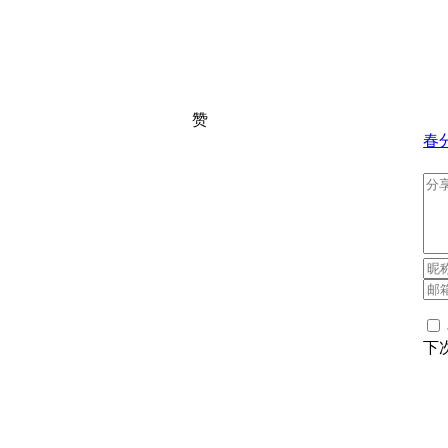
赞
春
下