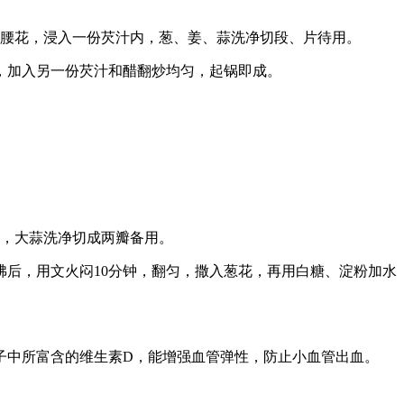
切成腰花，浸入一份芡汁内，葱、姜、蒜洗净切段、片待用。
，加入另一份芡汁和醋翻炒均匀，起锅即成。
碎，大蒜洗净切成两瓣备用。
后，用文火闷10分钟，翻匀，撒入葱花，再用白糖、淀粉加水
子中所富含的维生素D，能增强血管弹性，防止小血管出血。