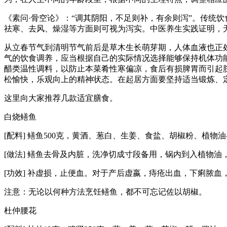
《素问·骨空论》：“调其阴阳，不足则补，有余则泻”。传统
祛寒、去风、燥湿等方面则可视为泻实。中医养生实践证明，
从立春节气到清明节气前后是草木生长萌芽期，人体血液也正
气的饮食调养，应当根据自己的实际情况选择能够保持机体功
醋类温性调料，以防止本菜肴性寒偏凉，食后有损脾胃而引起
松愉快，乐观向上的精神状态。在起居方面要坚持适当锻炼、
这里向大家推荐几款适宜膳食。
白烧鳝鱼
[配料] 鳝鱼500克，黄酒、葱白、生姜、食盐、胡椒粉、植物
[做法] 鳝鱼去骨及内脏，洗净切成寸段备用，锅内到入植物
[功效] 补虚损，止便血。对于产后虚嬴，痔疮出血，下痢脓血
注意：无论以何种方法烹饪鳝鱼，都不可忘记佐以胡椒。
杜仲腰花