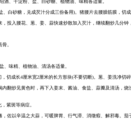
油、绍酒、干淀粉、盐、白砂糖、植物油、味精各适量。
油、盐、白砂糖，兑成芡汁分成三份备用)。猪腰片去腰臊筋膜，
来，投入腰花、葱、姜、蒜快速炒散加入芡汁，继续翻炒几分钟
筋骨。
、食盐、味精、植物油、清汤各适量。
刀，切成长4厘米宽2厘米的长方形块(不要切断)。葱、姜洗净切
锅内翻炒见黄色时，再下入姜末、酱油、食盐、蒜瓣及清汤，烧沸
化，紫斑等病症。
痛，佐以辛温之大蒜，可暖脾胃、行气滞、消徵瘕、解邪毒。茄