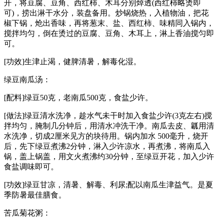
开，将豆腐、豆角、西红柿、木耳分别焯透(西红柿略烫即
可)，捞出淋干水分，装盘备用。炒锅烧热，入植物油，把花
椒下锅，炝出香味，再将葱末、盐、西红柿、味精同入锅内，
搅拌均匀，倒在烫过的豆腐、豆角、木耳上，淋上香油搅匀即
可。
[功效]生津止渴，健脾清暑，解毒化湿。
绿豆南瓜汤：
[配料]绿豆50克，老南瓜500克，食盐少许。
[做法]绿豆清水洗净，趁水气未干时加入食盐少许(3克左右)搅
拌均匀，腌制几分钟后，用清水冲洗干净。南瓜去皮、瓤用清
水洗净，切成2厘米见方的块待用。锅内加水 500毫升，烧开
后，先下绿豆煮沸2分钟，淋入少许凉水，再煮沸，将南瓜入
锅，盖上锅盖，用文火煮沸约30分钟，至绿豆开花，加入少许
食盐调味即可。
[功效]绿豆甘凉，清暑、解毒、利尿;配以南瓜生津益气。是夏
季防暑最佳膳食。
苦瓜菊花粥：