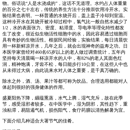
物。俗话说“人是水浇成的”，这话不无道理。水约占人体重量
的百分之七十左右，传统的养生方法十分推崇饮用冷开水。实
验结果也表明。一杯普通的水烧开后，盖上盖子冷却到室温。
这种冷开水在其烧开被冷却过程中，氯气比一般自然水减少了
1/2，水的表面张力、密度、粘滞度、导电率等理化特性都发
生了改变，很近似生物活性细胞中的水，因此容易透过细胞而
具有奇妙的生物活性。根据民间经验，实验结果，每日清晨饮
用一杯新鲜凉开水，几年之后，就会出现神奇的益寿之功。日
本医学家曾经对460名65岁以上的老人做过调查统计，五年内
坚持每天清晨喝一杯凉开水的人中，有82%的老人其面色红
润，精神饱满，牙齿不松，每日能步行10公里，在这些人中也
从未得过大病，由此说来水对人体之重要，是千真万确的。
除水之外，酒、汤、果汁等都可称为饮品。合理选用都能对人
体起到很好的强身健体的作用。
盛夏阳热下降，絪蕴熏蒸，水气上腾，湿气充斥，故在此季
节，感受湿邪者较多。在中医学中，湿为阴邪，其性趋下，重
浊粘滞，易阻遏气机，损伤阳气，食疗药膳以清热解暑为宜。
下面介绍几种适合大署节气的佳肴。