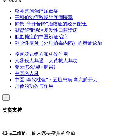
攻补兼施治疗尿毒症
王和伯治疗秋燥胜气病医案
仲景“辛开苦降”治痞证的经典配伍
滋肾解毒汤治复发性口腔溃疡
低血糖症的中医辨证治疗
剥脱性皮炎（外用药毒内陷）的辨证论治
凌霄花丸组方和功效作用
人參殺人無過，大黃救人無功
夏天怎么调理脾胃?
中医名人录
中医“李代桃僵”：五脏患病 拿六腑开刀
丹参的功效与作用
×
赞赏支持
扫描二维码，输入您要赞赏的金额