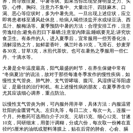
养，而导致疰夏、中暑等病。如果当你出现全身明显乏力、头
昏、心悸、胸闷、注意力不集中、大量出汗、四肢麻木、口
渴、恶心等症状时，多为中暑先兆。一旦出现上述症状，应立
即将患者移至通风处休息，给病人喝些淡盐开水或绿豆汤、西
瓜汁、酸梅汤等。夏季预防中暑的方法：合理安排工作，注意
劳逸结合;避免在烈日下暴晒;注意室内降温;睡眠要充足;讲究饮
食卫生。有条件的人，进入夏季后，宜常服用一些芳香化浊，
清解湿热之方，如鲜藿香叶、佩兰叶各10克，飞滑石、炒麦芽
各30克，甘草3克，水煎代茶饮。也可在暑热之季服用一些仁
丹、十滴水等。
大暑是全年温度最高，阳气最盛的时节，在养生保健中常有
“冬病夏治”的说法，故对于那些每逢冬季发作的慢性疾病，如
慢性支气管炎、肺气肿、支气管哮喘、腹泻、风湿痹证等阳虚
证，是最佳的治疗时机。有上述慢性病的朋友，在夏季养生中
尤其应该细心调养，重点防治。
以慢性支气管炎为例，可内服外用并举，具体方法：内服温肾
壮阳的金匮肾气丸、左归丸等，每日二次，每次一丸，连服一
个月。外敷药可选用白介子20克、元胡15克、细心12克、甘遂
10克，同研细末，用姜汁调糊，分成六份，每次取一份摊在直
径约5厘米的油纸或塑料薄膜上，贴在后背的肺俞、心俞、膈