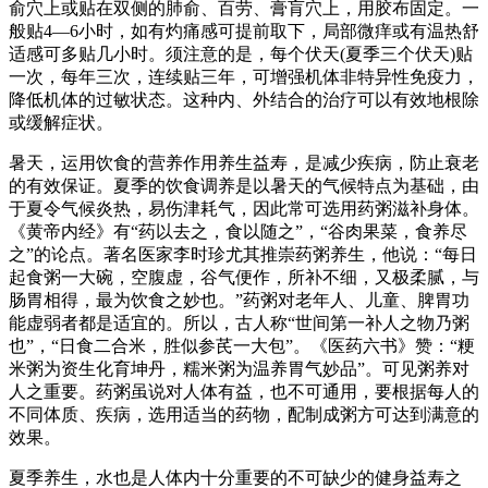
俞穴上或贴在双侧的肺俞、百劳、膏肓穴上，用胶布固定。一
般贴4—6小时，如有灼痛感可提前取下，局部微痒或有温热舒
适感可多贴几小时。须注意的是，每个伏天(夏季三个伏天)贴
一次，每年三次，连续贴三年，可增强机体非特异性免疫力，
降低机体的过敏状态。这种内、外结合的治疗可以有效地根除
或缓解症状。
暑天，运用饮食的营养作用养生益寿，是减少疾病，防止衰老
的有效保证。夏季的饮食调养是以暑天的气候特点为基础，由
于夏令气候炎热，易伤津耗气，因此常可选用药粥滋补身体。
《黄帝内经》有“药以去之，食以随之”，“谷肉果菜，食养尽
之”的论点。著名医家李时珍尤其推崇药粥养生，他说：“每日
起食粥一大碗，空腹虚，谷气便作，所补不细，又极柔腻，与
肠胃相得，最为饮食之妙也。”药粥对老年人、儿童、脾胃功
能虚弱者都是适宜的。所以，古人称“世间第一补人之物乃粥
也”，“日食二合米，胜似参芪一大包”。《医药六书》赞：“粳
米粥为资生化育坤丹，糯米粥为温养胃气妙品”。可见粥养对
人之重要。药粥虽说对人体有益，也不可通用，要根据每人的
不同体质、疾病，选用适当的药物，配制成粥方可达到满意的
效果。
夏季养生，水也是人体内十分重要的不可缺少的健身益寿之