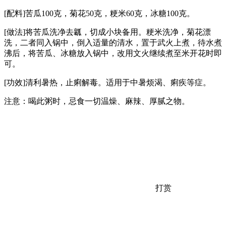
[配料]苦瓜100克，菊花50克，粳米60克，冰糖100克。
[做法]将苦瓜洗净去瓤，切成小块备用。粳米洗净，菊花漂
洗，二者同入锅中，倒入适量的清水，置于武火上煮，待水煮
沸后，将苦瓜、冰糖放入锅中，改用文火继续煮至米开花时即
可。
[功效]清利暑热，止痢解毒。适用于中暑烦渴、痢疾等症。
注意：喝此粥时，忌食一切温燥、麻辣、厚腻之物。
打赏