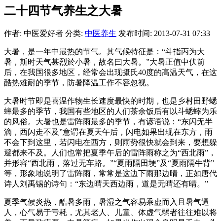
二十四节气养生之大暑
作者: 中医爱好者
分类:
中医养生
发布时间: 2013-07-31 07:33
大暑，是一年中最热的节气。其气候特征是：“斗指丙为大
暑，斯时天气甚烈於小暑，故名曰大暑。”大暑正值中伏前
后，在我国很多地区，经常会出现摄氏40度的高温天气，在这
酷热难耐的季节，防暑降温工作不容忽视。
大暑时节即是喜温作物生长速度最快的时期，也是乡村田野蟋
蟀最多的季节，我国有些地区的人们茶余饭后有以斗蟋蟀为乐
的风俗。大暑也是雷阵雨最多的季节，有谚语说：“东闪无半
滴，西闪走不及”意谓在夏天午后，闪电如果出现在东方，雨
不会下到这里，若闪电在西方，则雨势很快就会到来，要想躲
避都来不及。人们也常把夏季午后的雷阵雨称之为“西北雨”，
并形容“西北雨，落过无车路。”“夏雨隔田埂”及“夏雨隔牛背”
等，形象地说明了雷阵雨，常常是这边下雨那边晴，正如唐代
诗人刘禹锡的诗句：“东边晴天西边雨，道是无晴还有晴。”
夏季气候炎热，酷暑多雨，暑湿之气容易乘虚而入且暑气逼
人，心气易于亏耗，尤其老人、儿童、体虚气弱者往往难以将