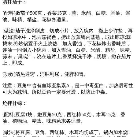
清拌茄子：
[配料]嫩茄子500克，香菜15克，蒜、米醋、白糖、香油、酱
油、味精、精盐、花椒各适量。
[做法]茄子洗净削皮，切成小片，放入碗内，撒上少许盐，再
投如凉水中，泡去茄褐色，捞出放蒸锅内蒸熟，取出晾凉;蒜
捣末;将炒锅置于火上烧热，加入香油，下花椒炸出香味后，
连油一同倒入小碗内，加入酱油、白糖、米醋、精盐、味精、
蒜末，调成汁，浇在茄片上;香菜择洗干净，切段，撒在茄片
上，即成。
[功效]清热通窍，消肿利尿，健脾和胃。
注意：豆角中含有血球凝集素A，是一中毒蛋白，加热后毒性
可大为减弱。所以豆角一定要焯透，以防止中毒。
炝拌什锦：
[配料]豆腐1块，嫩豆角50克，西红柿50克，木耳15克，香
油、植物油、精盐、味精葱末各适量。
[做法]将豆腐、豆角、西红柿、木耳均切成丁。锅内加水烧