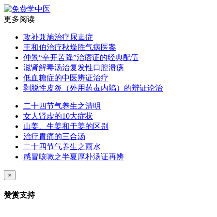
更多阅读
攻补兼施治疗尿毒症
王和伯治疗秋燥胜气病医案
仲景“辛开苦降”治痞证的经典配伍
滋肾解毒汤治复发性口腔溃疡
低血糖症的中医辨证治疗
剥脱性皮炎（外用药毒内陷）的辨证论治
二十四节气养生之清明
女人肾虚的10大症状
山姜、生姜和干姜的区别
治疗胃痛的三合汤
二十四节气养生之雨水
感冒咳嗽之半夏厚朴汤证再辨
×
赞赏支持