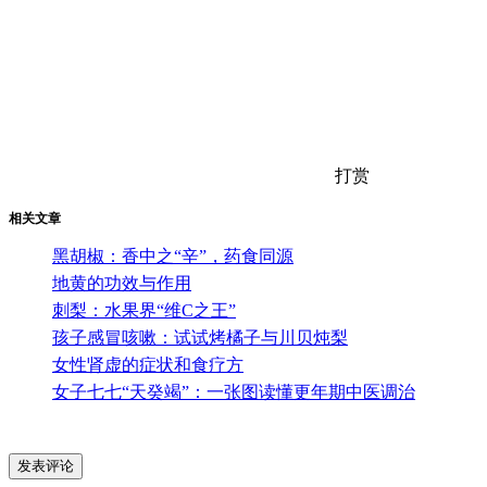
打赏
相关文章
黑胡椒：香中之“辛”，药食同源
地黄的功效与作用
刺梨：水果界“维C之王”
孩子感冒咳嗽：试试烤橘子与川贝炖梨
女性肾虚的症状和食疗方
女子七七“天癸竭”：一张图读懂更年期中医调治