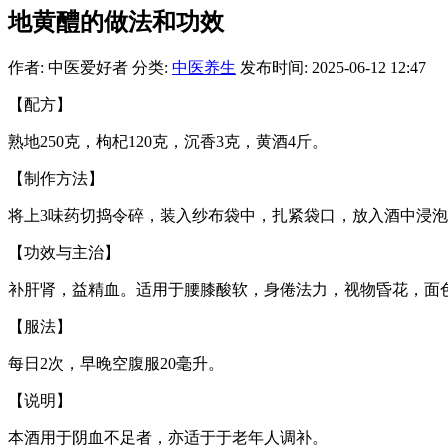
地黄醴的做法和功效
作者: 中医爱好者
分类:
中医养生
发布时间: 2025-06-12 12:47
【配方】
熟地250克，枸杞120克，沉香3克，黄酒4斤。
【制作方法】
将上3味药切捣令碎，装入纱布袋中，扎紧袋口，放入酒中浸泡
【功效与主治】
补肝肾，益精血。适用于腰膝酸软，身倦法力，视物昏花，面
【服法】
每日2次，早晚空腹服20毫升。
【说明】
本酒用于阴血不足者，亦适于于老年人调补。