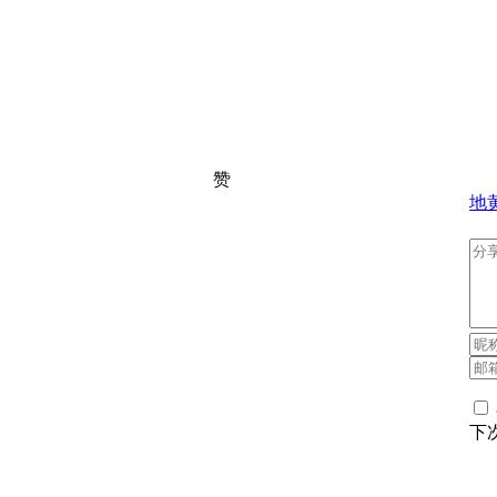
赞
地
下