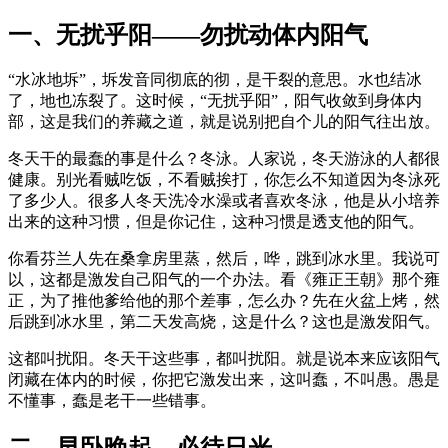
一、无扰乎阳——勿扰动体内阳气
“水冰地坼”，坼发音同彻底的彻，是干裂的意思。水也结冰
了，地也冻裂了。这时候，“无扰乎阳”，阳气收敛到身体内
部，这是我们的养藏之道，就是说别把自个儿的阳气往出放。
冬天干的最蠢的事是什么？冬泳。人家说，冬天游泳的人都很
健康。别光看贼吃饭，不看贼挨打，你怎么不知道因为冬泳死
了多少人。很多人冬天洗冷水澡或者喜欢冬泳，他是从小培养
出来的这种习惯，但是你记住，这种习惯是透支他的阳气。
你看芬兰人先在桑拿房里蒸，然后，哗，跳到冰水里。我说可
以，这都是激发自己阳气的一个办法。看《雍正王朝》那个雍
正，为了推他爹给他的那个差事，怎么办？先在火盆上烤，然
后跳到冰水里，第二天发高烧，这是什么？这也是激发阳气。
这都叫扰阳。冬天干这些事，都叫扰阳。就是说本来应该阳气
闭藏在体内的时候，你把它激发出来，这叫蠢，不叫愚。愚是
不懂事，蠢是老干一些错事。