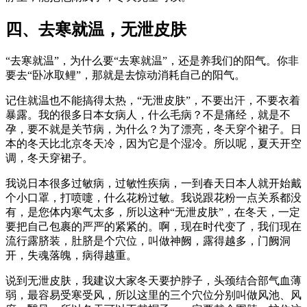
四、去寒就温，无泄皮肤
“去寒就温”，为什么要“去寒就温”，还是养我们的阳气。你非
要去“卧冰取鲤”，那就是去惊动消耗自己的阳气。
记住就温也不能搞得太热，“无泄皮肤”，不要出汗，不要衣着
暴露。我的很多日本女病人，什么毛病？不是痛经，就是不
孕，要不就是关节病，为什么？为了漂亮，冬天穿个裙子。日
本的冬天比北京冬天冷，因为它是个湿冷。所以呢，夏天开空
调，冬天穿裙子。
我说日本很多过敏病，过敏性疾病，一到春天日本人就开始戴
个小口罩，打喷嚏，什么花粉过敏。我说跟花粉一点关系都没
有，是您体内寒气太多，所以这种“无泄皮肤”，在冬天，一定
要把自己包裹的严严的紧紧的。啊，现在时代变了，我们现在
流行露脐装，肚脐是个穴位，叫做神阙，露得越多，门阙洞
开，失魂落魄，病得越重。
说到无泄皮肤，我建议大家冬天要护脖子，头颈结合部气血薄
弱，最容易受寒受风，所以这里的三个穴位分别叫做风池、风