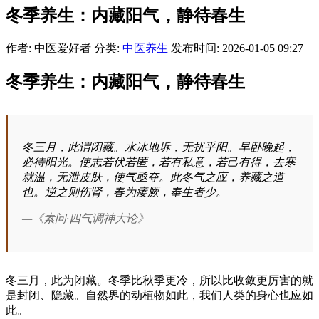
冬季养生：内藏阳气，静待春生
作者: 中医爱好者
分类:
中医养生
发布时间: 2026-01-05 09:27
冬季养生：内藏阳气，静待春生
冬三月，此谓闭藏。水冰地坼，无扰乎阳。早卧晚起，
必待阳光。使志若伏若匿，若有私意，若己有得，去寒
就温，无泄皮肤，使气亟夺。此冬气之应，养藏之道
也。逆之则伤肾，春为痿厥，奉生者少。
—《素问·四气调神大论》
冬三月，此为闭藏。冬季比秋季更冷，所以比收敛更厉害的就
是封闭、隐藏。自然界的动植物如此，我们人类的身心也应如
此。