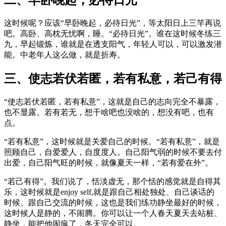
二、早卧晚起，必待日光
这时候呢？应该“早卧晚起，必待日光”，等太阳日上三竿再说
吧。高卧、高枕无忧啊，睡。“必待日光”。谁在这时候冬练三
九，早起锻炼，谁就是在透支阳气，年轻人可以，可以激发潜
能。中老年人这么做，就是折寿。
三、使志若伏若匿，若有私意，若己有得
“使志若伏若匿，若有私意”，这就是自己的志向完全不暴露，
也不显露。若有若无，想干啥吧也没啥的，想没有吧，也有
点。
“若有私意”，这时候就是关爱自己的时候。“若有私意”，就是
照顾自己，自爱爱人，自度度人。自己阳气弱的时候不要去付
出爱，自己阳气旺的时候，就像夏天一样，“若有爱在外”。
“若己有得”。我们说了，恬淡虚无，那个恬的感觉就是自得其
乐，这时候就是enjoy self,就是跟自己相处独处、自己谈话的
时候、跟自己交流的时候，这也是我们练功静坐最好的时候，
这时候人是静的，不闹腾。你可以让一个人春天夏天去站桩、
静坐，能把他闹疯了，冬天完全可以。