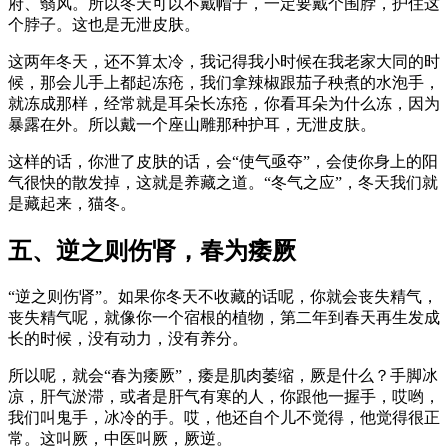
府、翳风。所以冬天可以不戴帽子，一定要戴个围脖，护住这
个脖子。这也是无泄皮肤。
这两年冬天，还不算太冷，我记得我小时候在我老家大同的时
候，那会儿手上都起冻疮，我们拿辣椒跟茄子秧煮的水泡手，
就冻成那样，经常就是耳朵长冻疮，你看耳朵为什么冻，因为
暴露在外。所以戴一个座山雕那种护耳，无泄皮肤。
这样的话，你泄了皮肤的话，会“使气亟夺”，会使你身上的阳
气很快的散发掉，这就是养藏之道。“冬气之应”，冬天我们就
是藏起来，猫冬。
五、逆之则伤肾，春为痿厥
“逆之则伤肾”。如果你冬天不收藏的话呢，你就会丧失精气，
丧失精气呢，就像你一个宿根的植物，第二年到春天再生发成
长的时候，没有动力，没有养分。
所以呢，就会“春为痿厥”，痿是肌肉萎缩，厥是什么？手脚冰
凉，肝气淤滞，或者是肝气有寒的人，你跟他一握手，哎哟，
我们叫鬼手，冰冷的手。哎，他还自个儿不觉得，他觉得很正
常。这叫厥，中医叫厥，厥逆。