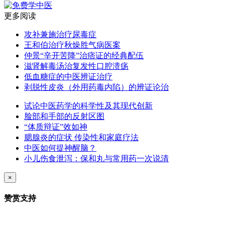
更多阅读
攻补兼施治疗尿毒症
王和伯治疗秋燥胜气病医案
仲景“辛开苦降”治痞证的经典配伍
滋肾解毒汤治复发性口腔溃疡
低血糖症的中医辨证治疗
剥脱性皮炎（外用药毒内陷）的辨证论治
试论中医药学的科学性及其现代创新
脸部和手部的反射区图
“体质辩证”效如神
腮腺炎的症状 传染性和家庭疗法
中医如何提神醒脑？
小儿伤食泄泻：保和丸与常用药一次说清
×
赞赏支持