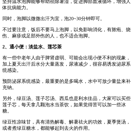
坚持温水泡脚能够帮助祛除暑湿，促进脚部血液循环，增强人
体抗病能力。
同时，泡脚以微微出汗为宜，泡20~30分钟即可。
不过要注意，饭后不要马上泡脚，以免影响消化，有脓疱、烧
伤、麻疹或足部外伤的人，也不适合泡脚。
2
、通小便：淡盐水、莲芯茶
有一些中老年人由于脾肾虚弱、可能会出现小便不利的现象，
加上夏天出汗后水分大量蒸发，尿液减少，很容易诱发泌尿系
统感染。
预防泌尿系统感染，最重要的是多喝水，水中可放少量盐来补
充钠。
另外，绿豆汤、莲子芯汤、西瓜也是利水佳品，大家可以买些
莲子芯，每天拿几颗泡水当茶饮，如果觉得苦可以加一些冰
糖。
绿豆性凉味甘，具有清热解毒、解暑祛火的功效，夏季煲汤，
或者煮绿豆糖水，都能够起到去火的作用。