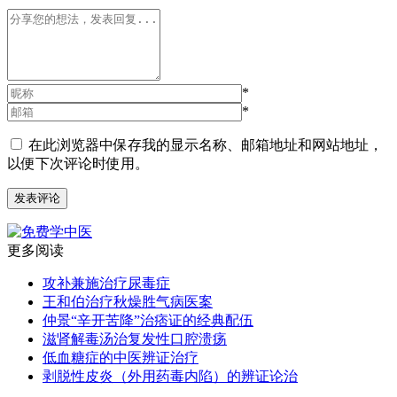
*
*
在此浏览器中保存我的显示名称、邮箱地址和网站地址，
以便下次评论时使用。
更多阅读
攻补兼施治疗尿毒症
王和伯治疗秋燥胜气病医案
仲景“辛开苦降”治痞证的经典配伍
滋肾解毒汤治复发性口腔溃疡
低血糖症的中医辨证治疗
剥脱性皮炎（外用药毒内陷）的辨证论治