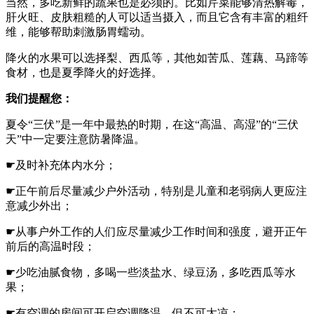
当然，多吃新鲜的蔬果也是必须的。比如芹菜能够清热解毒，
肝火旺、皮肤粗糙的人可以适当摄入，而且它含有丰富的粗纤
维，能够帮助刺激肠胃蠕动。
降火的水果可以选择梨、西瓜等，其他如苦瓜、莲藕、马蹄等
食材，也是夏季降火的好选择。
我们提醒您：
夏令“三伏”是一年中最热的时期，在这“高温、高湿”的“三伏
天”中一定要注意防暑降温。
☛及时补充体内水分；
☛正午前后尽量减少户外活动，特别是儿童和老弱病人更应注
意减少外出；
☛从事户外工作的人们应尽量减少工作时间和强度，避开正午
前后的高温时段；
☛少吃油腻食物，多喝一些淡盐水、绿豆汤，多吃西瓜等水
果；
☛有空调的房间可开启空调降温，但不可太凉；