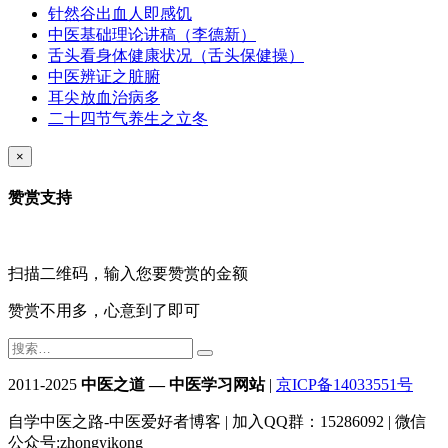
针然谷出血人即感饥
中医基础理论讲稿（李德新）
舌头看身体健康状况（舌头保健操）
中医辨证之脏腑
耳尖放血治病多
二十四节气养生之立冬
×
赞赏支持
扫描二维码，输入您要赞赏的金额
赞赏不用多，心意到了即可
2011-2025
中医之道 — 中医学习网站
|
京ICP备14033551号
自学中医之路-中医爱好者博客 | 加入QQ群：15286092 | 微信
公众号:zhongyikong