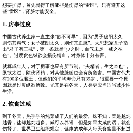
想要护肾，首先就得了解哪些是伤肾的”雷区”。只有避开这
些”雷区”，肾脏才能安全。
1. 房事过度
中国古代养生家一直主张”欲不可早”，因为”男子破阳太久，
则伤其精气；女子破阴太久，则伤其血脉”。大思想家孔子指
出”君子有三戒”，第一条就是”少之时，血气未足，戒之在
色”。过度贪色纵欲会损伤精血，对身体十分有害。
就算成年人，对于房事也应有所节制。”夫精者，生之本也”，
纵欲太过，除伤肾精，对其他脏腑也会有所危害。中国古代共
有200多位君王，但他们的平均寿命只有39岁，很重要一个原
因就是过度纵欲所致。尤其是在冬天，人类更应当适当减少性
生活。
2. 饮食过咸
到了冬天，热乎乎的炖菜成了人们的最爱。殊不知，菜是越炖
越香，盐却越炖越多。咸可以养肾，但是如果太咸的话，就会
伤肾了。世界卫生组织规定，健康的成年人每天食盐量不超过