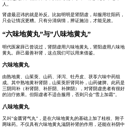
人。
肾虚最忌讳的就是补反。比如明明是肾阴虚，却服用壮阳药，
只会让情况更糟。只有分清病情，辨证施治，才能见效。
“六味地黄丸”与”八味地黄丸”
明代医家薛己曾说过，肾阴虚用六味地黄丸，肾阳虚用八味地
黄丸。薛己最善补肾，这点我们可以用来借鉴。
六味地黄丸
由熟地黄、山茱萸、山药、泽泻、牡丹皮、茯苓六味中药组
成。其中熟地黄补肾阴，山茱萸肝肾同补，山药健脾。此药是
三阴同补（补肾阴、补肝阴、补脾阴），对肾阴虚患者有很好
的治疗效果。但阳虚者不适合服用，否则只会”雪上加霜”。
八味地黄丸
又叫”金匮肾气丸”，是在六味地黄丸的基础上加了桂枝、附子
两味药。不仅具有六味地黄丸滋阴补肾的作用，还能在补阴中