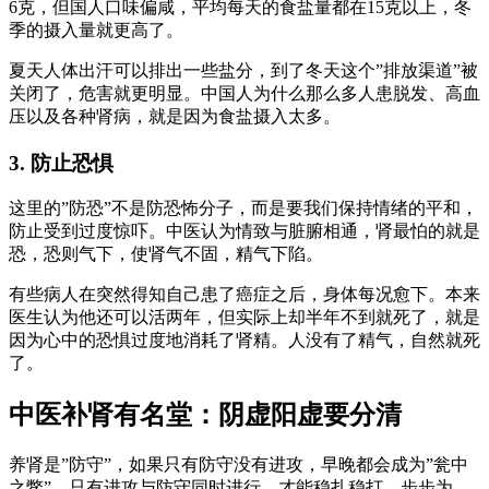
6克，但国人口味偏咸，平均每天的食盐量都在15克以上，冬
季的摄入量就更高了。
夏天人体出汗可以排出一些盐分，到了冬天这个”排放渠道”被
关闭了，危害就更明显。中国人为什么那么多人患脱发、高血
压以及各种肾病，就是因为食盐摄入太多。
3. 防止恐惧
这里的”防恐”不是防恐怖分子，而是要我们保持情绪的平和，
防止受到过度惊吓。中医认为情致与脏腑相通，肾最怕的就是
恐，恐则气下，使肾气不固，精气下陷。
有些病人在突然得知自己患了癌症之后，身体每况愈下。本来
医生认为他还可以活两年，但实际上却半年不到就死了，就是
因为心中的恐惧过度地消耗了肾精。人没有了精气，自然就死
了。
中医补肾有名堂：阴虚阳虚要分清
养肾是”防守”，如果只有防守没有进攻，早晚都会成为”瓮中
之鳖”。只有进攻与防守同时进行，才能稳扎稳打，步步为