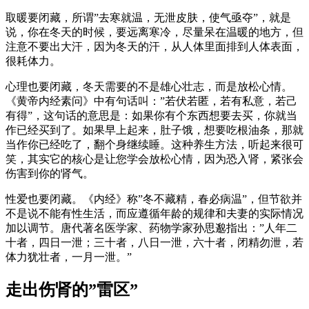
取暖要闭藏，所谓”去寒就温，无泄皮肤，使气亟夺”，就是
说，你在冬天的时候，要远离寒冷，尽量呆在温暖的地方，但
注意不要出大汗，因为冬天的汗，从人体里面排到人体表面，
很耗体力。
心理也要闭藏，冬天需要的不是雄心壮志，而是放松心情。
《黄帝内经素问》中有句话叫：”若伏若匿，若有私意，若己
有得”，这句话的意思是：如果你有个东西想要去买，你就当
作已经买到了。如果早上起来，肚子饿，想要吃根油条，那就
当作你已经吃了，翻个身继续睡。这种养生方法，听起来很可
笑，其实它的核心是让您学会放松心情，因为恐入肾，紧张会
伤害到你的肾气。
性爱也要闭藏。《内经》称”冬不藏精，春必病温”，但节欲并
不是说不能有性生活，而应遵循年龄的规律和夫妻的实际情况
加以调节。唐代著名医学家、药物学家孙思邈指出：”人年二
十者，四日一泄；三十者，八日一泄，六十者，闭精勿泄，若
体力犹壮者，一月一泄。”
走出伤肾的”雷区”