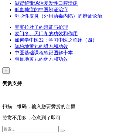
滋肾解毒汤治复发性口腔溃疡
低血糖症的中医辨证治疗
剥脱性皮炎（外用药毒内陷）的辨证论治
宝宝拉肚子的辨证与护理
麦门冬、天门冬的功效和作用
如何学中医22：学习中医之临床（四）
知柏地黄丸的组方和功效
中医基础课程笔记图解十本
明目地黄丸的药方和功效
×
赞赏支持
扫描二维码，输入您要赞赏的金额
赞赏不用多，心意到了即可