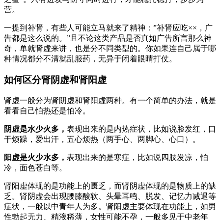
营。
一提到补肾，有些人可能立马就来了精神：”补肾应吃××，广
告都是这么说的。”且不论这类产品是否真如广告所言那么神
奇，单就肾虚来讲，也是分不同类型的。你如果连自己属于哪
种情况都分不清就乱服药，无异于闭着眼睛打仗。
如何区分肾阴虚和肾阳虚
肾虚一般分为肾阴虚和肾阳虚两种。有一个简单的办法，就是
看看自己怕热还是怕冷。
阴虚是水少火多，
表现出来的是内热症状，比如说脸发红，口
干烦躁，爱出汗，五心烦热（两手心、两脚心、心口）。
阳虚是火少水多，
表现出来的是寒症，比如说四肢发凉，怕
冷，面色苍白等。
肾阳虚体现的是功能上的匮乏，而肾阴虚体现的是物质上的缺
乏。肾阴虚会出现腰膝酸软、头晕耳鸣、脱发、记忆力减退等
症状，一般以中青年人为多。肾阳虚主要体现在功能上，如男
性勃起无力、精液稀薄，女性可能不孕，一般多见于中老年