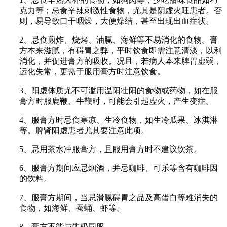
克力等；忌食辛辣刺激性食物，尤其是阴虚火旺患者。否
则，易导致口干咽燥，大便燥结，甚至出现出血症状。
2、忌食煎炸、烧烤、油腻、海鲜等不易消化的食物。膏
方本来滋腻，有碍胃之弊，平时饮食即需注意清淡，以利
消化，并促进膏方的吸收。况且，若病人本来脾胃虚弱，
运化失常，更需于服用膏方时注意饮食。
3、阳虚体质尤不可滥用温阳壮阳的食物或药物，如在服
膏方时服鹿鞭、牛鞭时，可能会引起虚火，产生变症。
4、服膏方时忌食寒凉、生冷食物，如生冷瓜果、冰淇淋
等。脾肾阳虚患者尤其要注意此项。
5、忌用茶水冲服膏方，且服用膏方时不建议饮茶。
6、服膏方期间应忌烟酒，并忌咖啡、可乐等含有咖啡因
的饮料。
7、服膏方期间，当忌滑腻碍胃之品及高蛋白等难消失的
食物，如海鲜、蚕蛹、虾等。
8、膏方不能与牛奶同服。