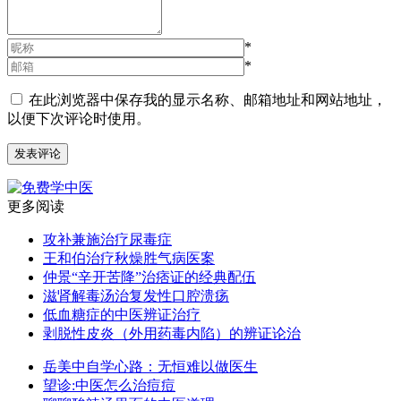
*
*
在此浏览器中保存我的显示名称、邮箱地址和网站地址，
以便下次评论时使用。
更多阅读
攻补兼施治疗尿毒症
王和伯治疗秋燥胜气病医案
仲景“辛开苦降”治痞证的经典配伍
滋肾解毒汤治复发性口腔溃疡
低血糖症的中医辨证治疗
剥脱性皮炎（外用药毒内陷）的辨证论治
岳美中自学心路：无恒难以做医生
望诊:中医怎么治痘痘