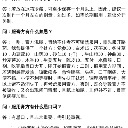
答：若放在冰箱冷藏，可至少保存一个月以上。因此，建议一
次制作一个月左右的剂量，勿过多。如需长期服用，建议分开
另制。
问：服膏方有什么禁忌？
答：一则，膏方滋腻，胃纳不佳者不可骤然服用，需先服开路
药。我曾提供了一个处方：党参30，白术15，茯苓30，炙甘草
10，肉豆蔻10，山药30，砂仁10（打），生山楂30，神曲30，
炒麦芽30，木香10，生姜五片，陈皮10。五付，水煎服，日一
剂。吃完后胃口大开，即开始服膏方；二则，服用膏方期间，
若遇到感冒发热、咳嗽痰多、急性腹痛、头痛、口干咽痛、大
便不畅、小便不利等症时，需先扶正祛邪，调理肠胃平衡，等
以上诸不适消失了，再考虑服用膏方。否则，既会导致膏方不
被吸收，又会出现闭门留邪，且腻上加腻，非但补不进，反而
使病症加重。
问：服用膏方有什么忌口吗？
答：有忌口，且非常重要，需引起重视。
1、忌食辛热大补的食物，如狗肉等；少吃甜味食品如巧