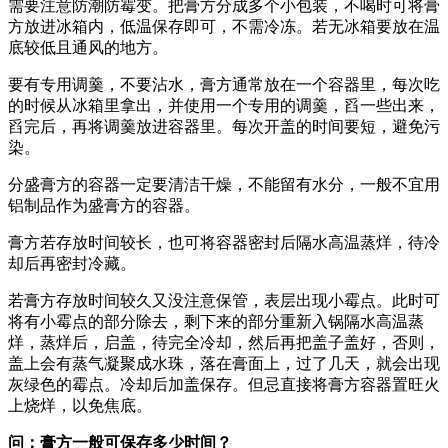
需要注意防潮防霉变。把膏方分成多个小包装，不喝时可将膏
方放进冰箱内，低温保存即可，不需冷冻。若无冰箱要放在温
底较低且通风的地方。
要有专用调羹，不要沾水，膏方通常放在一个容器里，每次吃
的时候从冰箱里拿出，并使用一个专用的调羹，舀一些出来，
舀完后，再将调羹放进容器里。每次开盖的时间要短，避免污
染。
分盛膏方的容器一定要清洁干燥，不能留有水分，一般不宜用
铝制品作为盛膏方的容器。
膏方若存放时间较长，也可将容器密封后隔水高温蒸烊，待冷
却后再密封冷藏。
若膏方存放时间较久又没注意保管，表层出现小霉点。此时可
将有小霉点的部分除去，剩下来的部分重新入锅隔水高温蒸
烊，蒸烊后，启盖，待完全冷却，然后再把盖子盖好，否则，
盖上会有蒸气凝聚成水珠，落在膏面上，过了几天，就会出现
灰绿色的霉点。冷却后加盖保存。但忌直接将膏方容器置旺火
上烧烊，以免焦底。
问：膏方一般可保存多少时间？