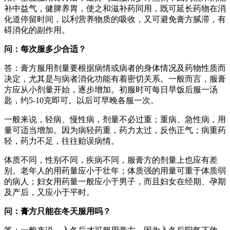
补中益气，健脾养胃，使之和滋补药同用，既可延长药物在消
化道停留时间，以利营养物质的吸收，又可避免膏方腻滞，有
碍消化的副作用。
问：每次服多少合适？
答：膏方服用剂量要根据病情或病者的身体情况及药物性质而
决定，尤其是与病者消化功能有着密切关系。一般而言，服膏
方应从小剂量开始，逐步增加。初服时可每日早饭后服一汤
匙，约5-10克即可。以后可早晚各服一次。
一般来说，轻病、慢性病，剂量不必过重；重病、急性病，用
量可适当增加。因为病轻药重，药力太过，反伤正气；病重药
轻，药力不足，往往贻误病情。
体质不同，性别不同，疾病不同，服膏方的剂量上也应有差
别。老年人的用药量应小于壮年；体质强的用量可重于体质弱
的病人；妇女用药量一般应小于男子，而且妇女在经期、孕期
及产后，又应小于平时。
问：膏方只能在冬天服用吗？