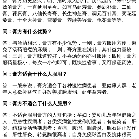
答：膏方历史悠久，明、清时最为流行。历代流传下来不少高
效的膏方，一直延用至今。如首乌延寿膏、参鹿补膏、二仙
膏、葆真膏、八仙长寿膏、长生神芝膏、调元百补膏、菊花延
龄膏、十全大补膏、雪梨膏、养颜美容膏、龟苓膏等等。
问：膏方有什么优势？
答：与汤药相比，膏方有不少优势，一则，膏方服用方便，避
免了汤药煎煮的麻烦；二则，膏方重在滋补，其补益力量较
强；三则，膏方味道较好，不喜汤药的亦可服用；四则，膏方
服药量极小，每次一小勺即可，既快捷省事，又可保证药效。
问：膏方适合于什么人服用？
答：一般来说，膏方适合于各种慢性病患者、亚健康人群，老
年人意欲补益气血并改善脏腑虚弱、延年益寿者。
问：膏方不适合于什么人服用？
答：不适合服用膏方的人群包括：孕妇；婴幼儿及年轻健康之
人；患急性疾病者；各类疾病急性发作期患者；有感染者；肝
炎、结核等活动期患者；胃痛、腹泻、胆囊炎、胆石症正发作
者；肝性肝炎、转氨酶很高者；自身免疫球蛋白及抗体很高