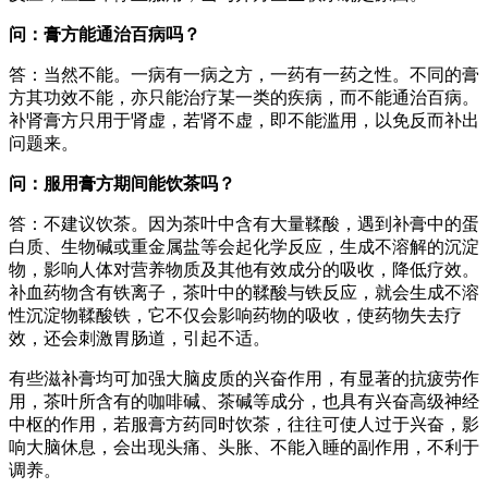
问：膏方能通治百病吗？
答：当然不能。一病有一病之方，一药有一药之性。不同的膏
方其功效不能，亦只能治疗某一类的疾病，而不能通治百病。
补肾膏方只用于肾虚，若肾不虚，即不能滥用，以免反而补出
问题来。
问：服用膏方期间能饮茶吗？
答：不建议饮茶。因为茶叶中含有大量鞣酸，遇到补膏中的蛋
白质、生物碱或重金属盐等会起化学反应，生成不溶解的沉淀
物，影响人体对营养物质及其他有效成分的吸收，降低疗效。
补血药物含有铁离子，茶叶中的鞣酸与铁反应，就会生成不溶
性沉淀物鞣酸铁，它不仅会影响药物的吸收，使药物失去疗
效，还会刺激胃肠道，引起不适。
有些滋补膏均可加强大脑皮质的兴奋作用，有显著的抗疲劳作
用，茶叶所含有的咖啡碱、茶碱等成分，也具有兴奋高级神经
中枢的作用，若服膏方药同时饮茶，往往可使人过于兴奋，影
响大脑休息，会出现头痛、头胀、不能入睡的副作用，不利于
调养。