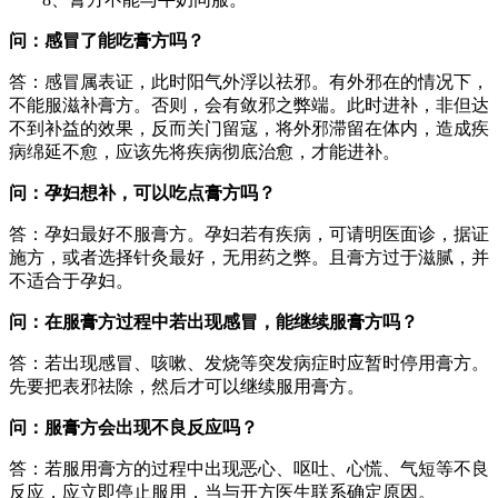
问：感冒了能吃膏方吗？
答：感冒属表证，此时阳气外浮以祛邪。有外邪在的情况下，
不能服滋补膏方。否则，会有敛邪之弊端。此时进补，非但达
不到补益的效果，反而关门留寇，将外邪滞留在体内，造成疾
病绵延不愈，应该先将疾病彻底治愈，才能进补。
问：孕妇想补，可以吃点膏方吗？
答：孕妇最好不服膏方。孕妇若有疾病，可请明医面诊，据证
施方，或者选择针灸最好，无用药之弊。且膏方过于滋腻，并
不适合于孕妇。
问：在服膏方过程中若出现感冒，能继续服膏方吗？
答：若出现感冒、咳嗽、发烧等突发病症时应暂时停用膏方。
先要把表邪祛除，然后才可以继续服用膏方。
问：服膏方会出现不良反应吗？
答：若服用膏方的过程中出现恶心、呕吐、心慌、气短等不良
反应，应立即停止服用，当与开方医生联系确定原因。