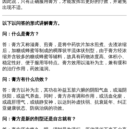
因此说，只有正确服用膏方，才能发挥出更好的疗效，并避免
出现不适。
以下以问答的形式讲解膏方。
问：什么是膏方？
答：膏方又称滋膏、煎膏，是将中药饮片加水煎煮、去渣浓缩
后，加糖或蜂蜜等制成的稠厚状半流体状剂型，由于膏方经浓
缩并含较多的糖或蜂蜜等辅料，故具有药物浓度高、体积小、
稳定性好、便于服用等特点。膏方效用以滋补为主，兼有缓和
的治疗作用，药效滋润。
问：膏方有什么功效？
答：膏方以补为主，其功在补益五脏六腑的阴阳气血，或滋阴
扶阳，或益气养血。同时，膏方亦有调和作用，或活血化瘀，
或疏肝理气，或镇静安神，以达到补虚扶弱、抗衰延年、纠正
亚健康状态、防病治病的功效。
问：膏方是新的剂型还是自古就有？