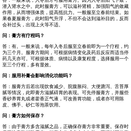
答：一般来说，入冬后才可服用膏方。因为入冬后阳气下敛，
潜入肾水之中。此时服膏方，可以滋补肾精，加强阳气的敛藏
作用，从而增强体质，提高抵抗力。一般服至立春前结束。如
果春夏服膏方，此时阳气升浮，不但不会达到滋补目的，反而
会补过头，出现上火等不适。
问：膏方有疗程吗？
答：有。一般来说，每年入冬后服至立春前即为一个疗程，约
为三个月。服膏方期间，可根据病情变化及药后反应而适当停
药几天亦可。可根据体质、病情以及康复程度，选择服用一个
至三个疗程，多有显效。
问：服用补膏会影响消化功能吗？
答：服膏方后若出现饮食减少、脘腹胀闷、大便溏泻、舌苔厚
腻等情况，此即膏方滋腻碍胃的表现。可先停服膏方，并服些
香砂养胃丸或者藿香正气液，可改善胃功能，或者亦可用陈
皮、佛手、砂仁等泡茶饮用。
问：膏方如何保存？
答：由于膏方多含滋腻之品，正确保存膏方非常重要。保存时