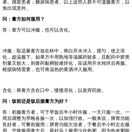
者。感冒患者；糖尿病患者。以上这些人群不可滥服膏方，以
免出现意外。
问：膏方如何服用？
答：膏方可以冲服，也可以含化。
冲服：取适量膏方放在杯中，将白开水冲入，搅匀，使之溶
化，趁温服下。如果方中用熟地等滋腻药较多，且配药中胶类
剂量又较大，则膏药黏稠较难烊化，应该用开水炖烊后再服。
根据病情需要，也可将温热的黄酒冲入服用。
含化：将膏方含在口中，慢慢溶化，以发挥药效。
问：饭前还是饭后服膏方为好？
答：初服膏方者，可于早饭后半小时许服，一天只服一次。一
周后调整为早晚各服一次，以加强疗效。一般来说，脾胃功能
良好者，可餐前服用；脾胃功能欠佳者，于餐后半小时左右服
用。空腹服用膏方后，最好马上服用少许热粥，因为热米粥能