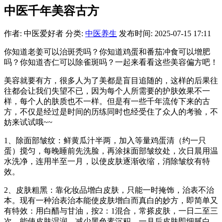
中医千年美容古方
作者: 中医爱好者
分类:
中医养生
发布时间: 2025-07-15 17:11
你知道老姜可以治斑秃吗？你知道鸡蛋和番茄冲食可以增肥
吗？你知道杏仁可以除雀斑吗？一起来看看这些美容偏方吧！
美容就要有方，很多人为了美都是盲目追随的，这样的后果往
往都会让我们失望不已，因为每个人所需要的护肤效果不一
样，每个人的肤质也不一样。但是有一些千年流传下来的古
方，不仅是经过是时间的历练同时也经受住了众人的考验，不
妨来试试哦~~
1、除面部皱纹：鲜黄瓜汁半两，加入等量鸡蛋清（约一只
蛋）搅匀，每晚睡前先洗脸，再涂抹面部皱纹处，次日晨用温
水洗净，连用半至一月，以使皮肤逐渐收缩，消除皱纹有特
效。
2、皮肤粗黑：靠化妆品增白皮肤，只能一时掩饰，治表不治
本。现有一种治表治本能使皮肤增白而真白的妙方，即简单又
有特效：用白醋与甘油，按2：1混合，常搽皮肤，一日二至三
次，能使皮肤湿润，减少黑色素沉积，一月后皮肤即细腻白