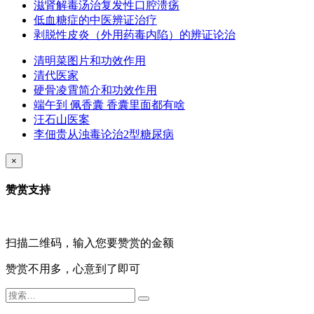
滋肾解毒汤治复发性口腔溃疡
低血糖症的中医辨证治疗
剥脱性皮炎（外用药毒内陷）的辨证论治
清明菜图片和功效作用
清代医家
硬骨凌霄简介和功效作用
端午到 佩香囊 香囊里面都有啥
汪石山医案
李佃贵从浊毒论治2型糖尿病
×
赞赏支持
扫描二维码，输入您要赞赏的金额
赞赏不用多，心意到了即可