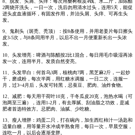
8、脱发、头屑、头痒：每次用桑树根皮4钱、水二斤，加陈醋
2两烧开洗头，一日一次，洗后勿用清水过头，连用5天，能促
进头皮血液循环，有固发作用，并治头屑、头痒、可再生头
发。
9、鬼剃头（斑秃、秃顶）：按8条使用，并用老姜片每日擦头
皮3-5次，与8条同用半月，以后不出一月便重新长出一头浓
发。
10、头发增亮：啤酒与陈醋按2比1混合，每日用毛巾吸湿再涂
发一次，连用半月。发质自然变亮。
11、头发早白：何首乌3两，核桃肉7两，黑芝麻2斤，一起炒
干，磨成粉，每次半两，用红糖水调服，一日二次，连服一
月，过3~4月后，头发可转黑，忌蚕豆、肥肉、油炸食物。
12、减肥：每天用干荷叶10克，干冬瓜皮20克，泡热水喝（可
泡两至三遍），连用1-2月，有去厚腻、刮油脂之功效，是减
肥者首选特效方。忌肥肉、油腻、少吃糖。
13、瘦人增胖：鸡蛋二只，打在碗内，加生西红柿汁一汤匙和
适量白糖，用等量开水冲成半熟食用，每日一次，早晨空服，
连吃一月，以后会逐渐变胖。