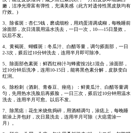
嫩，洁净光滑富有弹性，充满美感（此方对遗传性黑皮肤均有
疗效。)
3、除雀斑：杏仁5钱，磨成细粉，用鸡蛋清调成糊，每晚睡前
涂面部，次日清晨用温水洗去，一日一次，10—-15日显效，
以后不发。
4、黄褐斑、蝴蝶斑：冬瓜汁、白醋等量，调匀搽面部，一日
2-3次，搽后过10分钟洗去，连用半月即可除净。
5、除面部色素斑：鲜西红柿汁与蜂蜜按2比1混合，涂面部，
过10分钟后洗净，连用10-15日，能将黑色素分解，皮肤变白
红润。
6、除粉刺（酒刺、青春豆、痤疮）：鲜黄瓜汁、白醋等量调
匀，先用热水洗脸后再搽脸，一日三次，搽后过10分钟用温水
洗去，连用半月可愈。以后不发。
7、除黑痣：花生米烧焦捣碎，用酒精调匀，涂痣上，每晚睡
前涂上并包好，次日晨洗去，连用半月可除（大痣需涂一
月）。