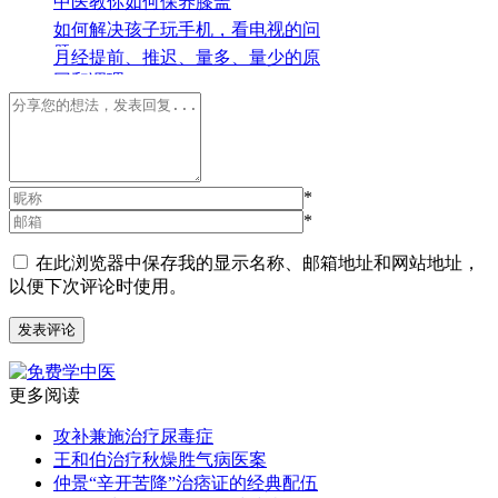
中医教你如何保养膝盖
如何解决孩子玩手机，看电视的问
题
月经提前、推迟、量多、量少的原
因和调理
*
*
在此浏览器中保存我的显示名称、邮箱地址和网站地址，
以便下次评论时使用。
更多阅读
攻补兼施治疗尿毒症
王和伯治疗秋燥胜气病医案
仲景“辛开苦降”治痞证的经典配伍