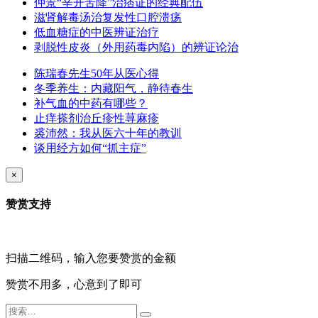
仲景“辛开苦降”治痞证的经典配伍
滋肾解毒汤治复发性口腔溃疡
低血糖症的中医辨证治疗
剥脱性皮炎（外用药毒内陷）的辨证论治
陈瑞春先生50年从医心得
冬季养生：内藏阳气，静待春生
补气血的中药有哪些？
止痒搽剂治丘疹性荨麻疹
裘沛然：我从医六十年的教训
谈用经方如何“抓主症”
×
赞赏支持
扫描二维码，输入您要赞赏的金额
赞赏不用多，心意到了即可